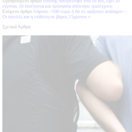
Προηγούμενο άρθρο
Ροδίτης παντρεύτηκε στα 16 του, έχει 10
εγγόνια, 10 δισέγγονα και πρόσφατα απέκτησε τρισέγγονο
Επόμενο άρθρο
Λάρισα: «500 ευρώ ή θα σε αφήσουν ανάπηρο» –
Οι απειλές και η επίθεση σε βάρος 15χρονου
»
Σχετικά Άρθρα