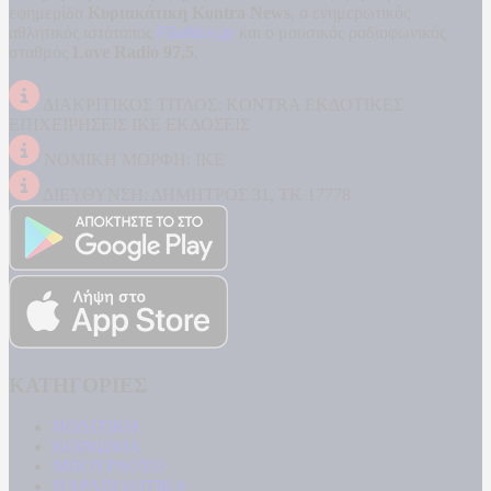
εφημερίδα
Κυριακάτικη Kontra News
, ο ενημερωτικός
αθλητικός ιστότοπος
Filathlos.gr
και ο μουσικός ραδιοφωνικός
σταθμός
Love Radio 97,5
.
ΔΙΑΚΡΙΤΙΚΟΣ ΤΙΤΛΟΣ: KONTRA ΕΚΔΟΤΙΚΕΣ
ΕΠΙΧΕΙΡΗΣΕΙΣ ΙΚΕ ΕΚΔΟΣΕΙΣ
ΝΟΜΙΚΗ ΜΟΡΦΗ: ΙΚΕ
ΔΙΕΥΘΥΝΣΗ: ΔΗΜΗΤΡΟΣ 31, ΤΚ 17778
ΚΑΤΗΓΟΡΙΕΣ
ΠΟΛΙΤΙΚΗ
ΚΟΙΝΩΝΙΑ
ΜΠΟΥΡΛΟΤΟ
ΠΑΡΑΠΟΛΙΤΙΚΑ