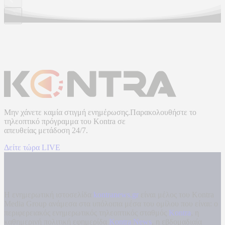
Μην χάνετε καμία στιγμή ενημέρωσης.Παρακολουθήστε το
τηλεοπτικό πρόγραμμα του
Kontra
σε
απευθείας μετάδοση
24/7.
Δείτε τώρα LIVE
Η ενημερωτική ιστοσελίδα
kontranews.gr
είναι μέλος του Kontra
Media Group ανάμεσα στα υπόλοιπα μέσα του ομίλου που είναι: ο
περιφερειακός ενημερωτικός τηλεοπτικός σταθμός
Kontra
, η
καθημερινή πολιτική εφημερίδα
Kontra News
, η εβδομαδιαία