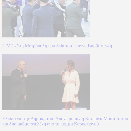
LIVE - Στη Μητρόπολη η κηδεία του Ιωάννη Βαρβιτσιώτη
Ελπίδα για την Δημοκρατία: Αποχώρησαν η Κατερίνα Μουτσάτσου
και δύο ακόμα στελέχη από το κόμμα Καρυστιανού