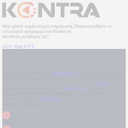
Μην χάνετε καμία στιγμή ενημέρωσης.Παρακολουθήστε το
τηλεοπτικό πρόγραμμα του
Kontra
σε
απευθείας μετάδοση
24/7.
Δείτε τώρα LIVE
Η ενημερωτική ιστοσελίδα
kontranews.gr
είναι μέλος του Kontra
Media Group ανάμεσα στα υπόλοιπα μέσα του ομίλου που είναι: ο
περιφερειακός ενημερωτικός τηλεοπτικός σταθμός
Kontra
, η
καθημερινή πολιτική εφημερίδα
Kontra News
, η εβδομαδιαία
εφημερίδα
Κυριακάτικη Kontra News
, ο ενημερωτικός
αθλητικός ιστότοπος
Filathlos.gr
και ο μουσικός ραδιοφωνικός
σταθμός
Love Radio 97,5
.
ΔΙΑΚΡΙΤΙΚΟΣ ΤΙΤΛΟΣ: KONTRA ΕΚΔΟΤΙΚΕΣ
ΕΠΙΧΕΙΡΗΣΕΙΣ ΙΚΕ ΕΚΔΟΣΕΙΣ