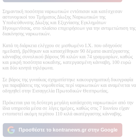
Σημαντική ποσότητα ναρκωτικών εντόπισαν και κατέσχεσαν
αστυνομικοί του Τμήματος Δίωξης Ναρκωτικών της
Υποδιεύθυνσης Δίωξης και Εξιχνίασης Εγκλημάτων
Ηγουμενίτσας, στο πλαίσιο επιχειρήσεων για την αντιμετώπιση της
διακίνησης ναρκωτικών.
Κατά τη διάρκεια ελέγχου σε μισθωμένο Ι.Χ. που οδηγούσε
ημεδαπή, βρέθηκαν και κατασχέθηκαν 90 δέματα ακατέργαστης
κάνναβης συνολικού βάρους 96 κιλών και 74 γραμμαρίων, καθώς
και μικρή ποσότητα κοκαΐνης, κατεργασμένη κάνναβη, 100 ευρώ
και δύο κινητά τηλέφωνα.
Σε βάρος της γυναίκας σχηματίστηκε κακουργηματική δικογραφία
για παραβάσεις της νομοθεσίας περί ναρκωτικών και αναμένεται να
οδηγηθεί στην Εισαγγελία Πρωτοδικών Θεσπρωτίας.
Πρόκειται για τη δεύτερη μεγάλη κατάσχεση ναρκωτικών από την
ίδια υπηρεσία μέσα σε λίγες ημέρες, καθώς στις 7 Ιουνίου είχαν
εντοπιστεί ακόμη περίπου 110 κιλά ακατέργαστης κάνναβης.
Προσθέστε το kontranews.gr στην Google