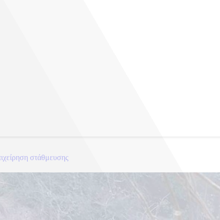
σας χορού στον Λευκό Οίκο