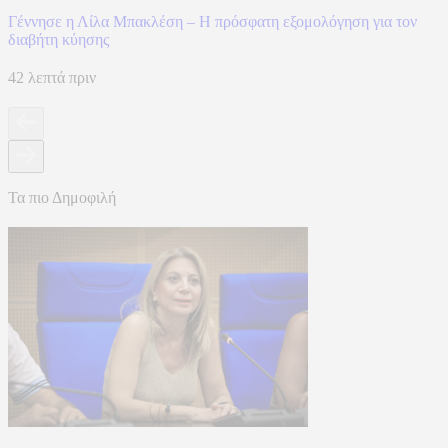
Γέννησε η Λίλα Μπακλέση – Η πρόσφατη εξομολόγηση για τον
διαβήτη κύησης
42 λεπτά πριν
Τα πιο Δημοφιλή