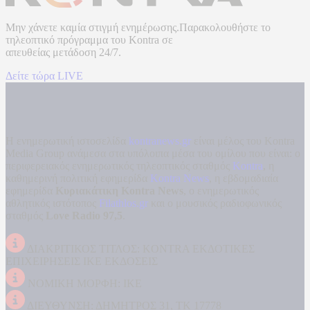
Μην χάνετε καμία στιγμή ενημέρωσης.Παρακολουθήστε το
τηλεοπτικό πρόγραμμα του
Kontra
σε
απευθείας μετάδοση
24/7.
Δείτε τώρα LIVE
Η ενημερωτική ιστοσελίδα
kontranews.gr
είναι μέλος του Kontra
Media Group ανάμεσα στα υπόλοιπα μέσα του ομίλου που είναι: ο
περιφερειακός ενημερωτικός τηλεοπτικός σταθμός
Kontra
, η
καθημερινή πολιτική εφημερίδα
Kontra News
, η εβδομαδιαία
εφημερίδα
Κυριακάτικη Kontra News
, ο ενημερωτικός
αθλητικός ιστότοπος
Filathlos.gr
και ο μουσικός ραδιοφωνικός
σταθμός
Love Radio 97,5
.
ΔΙΑΚΡΙΤΙΚΟΣ ΤΙΤΛΟΣ: KONTRA ΕΚΔΟΤΙΚΕΣ
ΕΠΙΧΕΙΡΗΣΕΙΣ ΙΚΕ ΕΚΔΟΣΕΙΣ
ΝΟΜΙΚΗ ΜΟΡΦΗ: ΙΚΕ
ΔΙΕΥΘΥΝΣΗ: ΔΗΜΗΤΡΟΣ 31, ΤΚ 17778