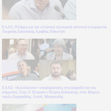
ΕΛΑΣ: Πλήγμα για την ελληνική εξωτερική πολιτική η συμφωνία
Τουρκίας-Σαουδικής Αραβίας-Πακιστάν
ΕΛΑΣ: «Κλειδώνουν» υποψηφιότητες στα ψηφοδέλτια του
κόμματος: Στην Α’ Πειραιά ο Πέτρος Κόκκαλης, στον Βόρειο
τομέα Ζαχαριάδης, Λινού, Μαυρουδής