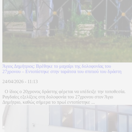
Άγιος Δημήτριος: Βρέθηκε το μαχαίρι της δολοφονίας του
27χρονου – Εντοπίστηκε στην ταράτσα του σπιτιού του δράστη
24/04/2026 - 11:13
Ο ίδιος ο 20χρονος δράστης φέρεται να υπέδειξε την τοποθεσία.
Ραγδαίες εξελίξεις στη δολοφονία του 27χρονου στον Άγιο
Δημήτριο, καθώς σήμερα το πρωί εντοπίστηκε ...