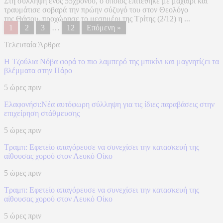
Στη σύλληψη ενός 55χρονου, ο οποίος επιτέθηκε με μαχαίρι και
τραυμάτισε σοβαρά την πρώην σύζυγό του στον Θεολόγο
της Θάσου, προχώρησε το μεσημέρι της Τρίτης (2/12) η ...
1
2
3
…
12
Επόμενη »
Τελευταία Άρθρα
Η Τζούλια Νόβα φορά το πιο λαμπερό της μπικίνι και μαγνητίζει τα
βλέμματα στην Πάρο
5 ώρες πριν
Ελαφονήσι:Νέα αυτόφωρη σύλληψη για τις ίδιες παραβάσεις στην
επιχείρηση στάθμευσης
5 ώρες πριν
Τραμπ: Εφετείο απαγόρευσε να συνεχίσει την κατασκευή της
αίθουσας χορού στον Λευκό Οίκο
5 ώρες πριν
Τραμπ: Εφετείο απαγόρευσε να συνεχίσει την κατασκευή της
αίθουσας χορού στον Λευκό Οίκο
5 ώρες πριν