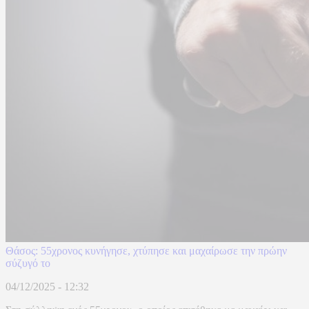
Θάσος: 55χρονος κυνήγησε, χτύπησε και μαχαίρωσε την πρώην
σύζυγό το
04/12/2025 - 12:32