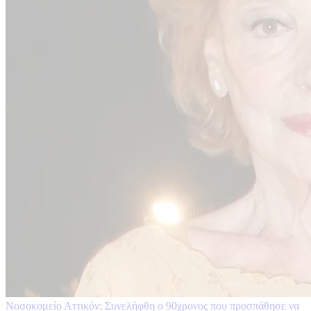
Νοσοκομείο Αττικόν: Συνελήφθη ο 90χρονος που προσπάθησε να