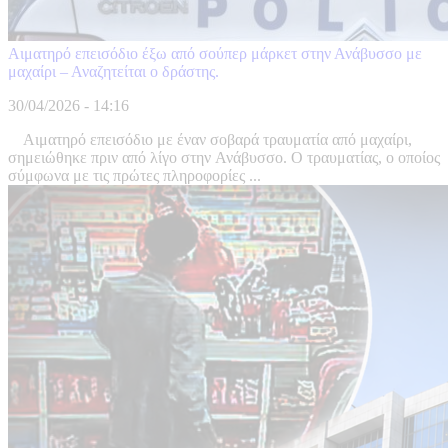
Αιματηρό επεισόδιο έξω από σούπερ μάρκετ στην Ανάβυσσο με
μαχαίρι – Αναζητείται ο δράστης.
30/04/2026 - 14:16
Αιματηρό επεισόδιο με έναν σοβαρά τραυματία από μαχαίρι,
σημειώθηκε πριν από λίγο στην Ανάβυσσο. Ο τραυματίας, ο οποίος
σύμφωνα με τις πρώτες πληροφορίες ...