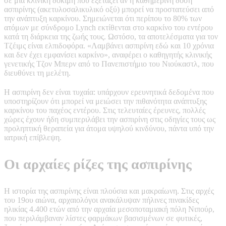
σε μια κλινική δοκιμή που εξετάζει αν η καθημερινή δόση
ασπιρίνης (ακετυλοσαλικυλικό οξύ) μπορεί να προστατεύσει από
την ανάπτυξη καρκίνου. Σημειώνεται ότι περίπου το 80% των
ατόμων με σύνδρομο Lynch εκτίθενται στο καρκίνο του εντέρου
κατά τη διάρκεια της ζωής τους. Ωστόσο, τα αποτελέσματα για τον
Τζέιμς είναι ελπιδοφόρα. «Λαμβάνει ασπιρίνη εδώ και 10 χρόνια
και δεν έχει εμφανίσει καρκίνο», αναφέρει ο καθηγητής κλινικής
γενετικής Τζον Μπερν από το Πανεπιστήμιο του Νιούκαστλ, που
διευθύνει τη μελέτη.
Η ασπιρίνη δεν είναι τυχαία: υπάρχουν ερευνητικά δεδομένα που
υποστηρίζουν ότι μπορεί να μειώσει την πιθανότητα ανάπτυξης
καρκίνου του παχέος εντέρου. Στις τελευταίες έρευνες, πολλές
χώρες έχουν ήδη συμπεριλάβει την ασπιρίνη στις οδηγίες τους ως
προληπτική θεραπεία για άτομα υψηλού κινδύνου, πάντα υπό την
ιατρική επίβλεψη.
Οι αρχαίες ρίζες της ασπιρίνης
Η ιστορία της ασπιρίνης είναι πλούσια και μακραίωνη. Στις αρχές
του 19ου αιώνα, αρχαιολόγοι ανακάλυψαν πήλινες πινακίδες
ηλικίας 4.400 ετών από την αρχαία μεσοποταμιακή πόλη Νιπούρ,
που περιλάμβαναν λίστες φαρμάκων βασισμένων σε φυτικές,