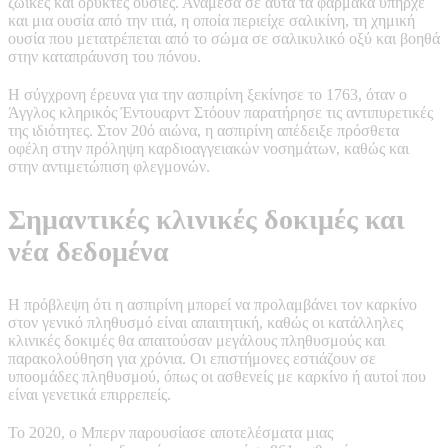
ζωικές και ορυκτές ουσίες. Ανάμεσα σε αυτά τα φάρμακα υπήρχε
και μια ουσία από την ιτιά, η οποία περιείχε σαλικίνη, τη χημική
ουσία που μετατρέπεται από το σώμα σε σαλικυλικό οξύ και βοηθά
στην καταπράυνση του πόνου.
Η σύγχρονη έρευνα για την ασπιρίνη ξεκίνησε το 1763, όταν ο
Άγγλος κληρικός Έντουαρντ Στόουν παρατήρησε τις αντιπυρετικές
της ιδιότητες. Στον 20ό αιώνα, η ασπιρίνη απέδειξε πρόσθετα
οφέλη στην πρόληψη καρδιοαγγειακών νοσημάτων, καθώς και
στην αντιμετώπιση φλεγμονών.
Σημαντικές κλινικές δοκιμές και
νέα δεδομένα
Η πρόβλεψη ότι η ασπιρίνη μπορεί να προλαμβάνει τον καρκίνο
στον γενικό πληθυσμό είναι απαιτητική, καθώς οι κατάλληλες
κλινικές δοκιμές θα απαιτούσαν μεγάλους πληθυσμούς και
παρακολούθηση για χρόνια. Οι επιστήμονες εστιάζουν σε
υποομάδες πληθυσμού, όπως οι ασθενείς με καρκίνο ή αυτοί που
είναι γενετικά επιρρεπείς.
Το 2020, ο Μπερν παρουσίασε αποτελέσματα μιας