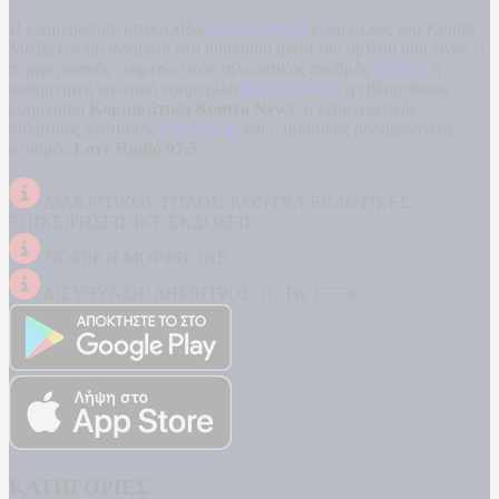
Η ενημερωτική ιστοσελίδα
kontranews.gr
είναι μέλος του Kontra
Media Group ανάμεσα στα υπόλοιπα μέσα του ομίλου που είναι: ο
περιφερειακός ενημερωτικός τηλεοπτικός σταθμός
Kontra
, η
καθημερινή πολιτική εφημερίδα
Kontra News
, η εβδομαδιαία
εφημερίδα
Κυριακάτικη Kontra News
, ο ενημερωτικός
αθλητικός ιστότοπος
Filathlos.gr
και ο μουσικός ραδιοφωνικός
σταθμός
Love Radio 97,5
.
ΔΙΑΚΡΙΤΙΚΟΣ ΤΙΤΛΟΣ: KONTRA ΕΚΔΟΤΙΚΕΣ
ΕΠΙΧΕΙΡΗΣΕΙΣ ΙΚΕ ΕΚΔΟΣΕΙΣ
ΝΟΜΙΚΗ ΜΟΡΦΗ: ΙΚΕ
ΔΙΕΥΘΥΝΣΗ: ΔΗΜΗΤΡΟΣ 31, ΤΚ 17778
ΚΑΤΗΓΟΡΙΕΣ