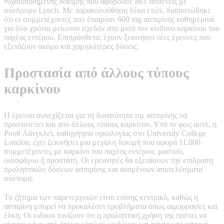
τυχαιοποιημένης δοκιμής που αφορούσε 861 ασθενείς με
σύνδρομο Lynch. Με παρακολούθηση δέκα ετών, διαπιστώθηκε
ότι οι συμμετέχοντες που έπαιρναν 600 mg ασπιρίνης καθημερινά
για δύο χρόνια μείωσαν σχεδόν στο μισό τον κίνδυνο καρκίνου του
παχέος εντέρου. Επιπρόσθετα, έχουν ξεκινήσει νέες έρευνες που
εξετάζουν ακόμα και χαμηλότερες δόσεις.
Προστασία από άλλους τύπους
καρκίνου
Η έρευνα συνεχίζεται για τη δυνατότητα της ασπιρίνης να
προστατεύει και από άλλους τύπους καρκίνου. Υπό το φως αυτό, η
Ρουθ Λάνγκλεϊ, καθηγήτρια ογκολογίας στο University College
London, έχει ξεκινήσει μια μεγάλη δοκιμή που αφορά 11.000
συμμετέχοντες με καρκίνο του παχέος εντέρου, μαστού,
οισοφάγου ή προστάτη. Οι ερευνητές θα εξετάσουν την επίδραση
προληπτικών δόσεων ασπιρίνης και αναμένουν αποτελέσματα
σύντομα.
Το ζήτημα των παρενεργειών είναι επίσης κεντρικό, καθώς η
ασπιρίνη μπορεί να προκαλέσει προβλήματα όπως αιμορραγίες και
έλκη. Οι ειδικοί τονίζουν ότι η προληπτική χρήση της πρέπει να