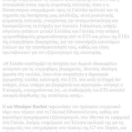
συνεργασία στους τομείς κλιματικής πολιτικής, όπου ο κ.
Παπασταύρου υπογράμμισε προς τη Γαλλίδα ομόλογό του τη
σημασία της διατήρησης μιας φιλόδοξης, αλλά ρεαλιστικής
κλιματικής πολιτικής, ενισχύοντας την ανταγωνιστικότητα και
διασφαλίζοντας τη στήριξη των πολιτών. Ειδικότερα, υπήρξε
σύγκλιση απόψεων μεταξύ Ελλάδας και Γαλλίας στην ανάγκη
εμπροσθοβαρούς χρηματοδότησης από το ETS και μέσω της ΕΤΕπ
της ενεργοβόρου βιομηχανίας, για την υποστήριξη καινοτόμων
λύσεων για την απανθρακοποίησή τους, καθώς και λήψη
πρωτοβουλιών για τον εξηλεκτρισμό της οικονομίας.
«Η Ελλάδα υποστηρίζει τη συνέχιση των δωρεάν δικαιωμάτων
εκπομπών για τις ενεργοβόρες βιομηχανίες, δίνοντας ιδιαίτερη
έμφαση στη ναυτιλία, όπου είναι απαραίτητη η δημιουργία
ξεχωριστής κλείδας κατανομής στο ETS, που αυτή τη στιγμή δεν
υπάρχει, όπως υπάρχει για βιομηχανία και αεροπορία»
ανέφερε ο
Υπουργός, επισημαίνοντας ότι,
«η αναθεώρηση του ETS αποτελεί
ευκαιρία διόρθωσης της ανισότητας αυτής».
Η
κα Monique Barbut
παρουσίασε τον πρόσφατο ενεργειακό
νόμο που πέρασε από τη Γαλλική Εθνοσυνέλευση, καθώς και
καινοτόμα προγράμματα εξηλεκτρισμού, που τίθενται σε εφαρμογή
στη Γαλλία. Ακόμα, ενημέρωσε τον Έλληνα ομόλογό της για τις
συμφωνίες που υπεγράφησαν στο πλαίσιο της G7 στο Παρίσι, και