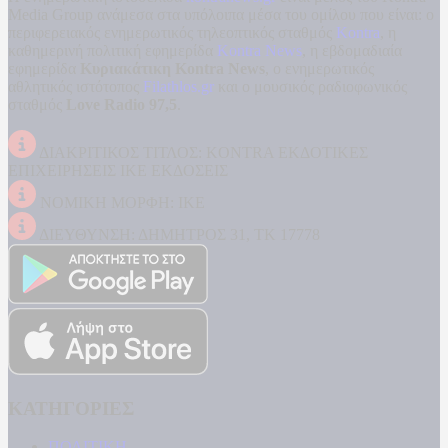
Media Group ανάμεσα στα υπόλοιπα μέσα του ομίλου που είναι: ο
περιφερειακός ενημερωτικός τηλεοπτικός σταθμός
Kontra
, η
καθημερινή πολιτική εφημερίδα
Kontra News
, η εβδομαδιαία
εφημερίδα
Κυριακάτικη Kontra News
, ο ενημερωτικός
αθλητικός ιστότοπος
Filathlos.gr
και ο μουσικός ραδιοφωνικός
σταθμός
Love Radio 97,5
.
ΔΙΑΚΡΙΤΙΚΟΣ ΤΙΤΛΟΣ: KONTRA ΕΚΔΟΤΙΚΕΣ
ΕΠΙΧΕΙΡΗΣΕΙΣ ΙΚΕ ΕΚΔΟΣΕΙΣ
ΝΟΜΙΚΗ ΜΟΡΦΗ: ΙΚΕ
ΔΙΕΥΘΥΝΣΗ: ΔΗΜΗΤΡΟΣ 31, ΤΚ 17778
ΚΑΤΗΓΟΡΙΕΣ
ΠΟΛΙΤΙΚΗ