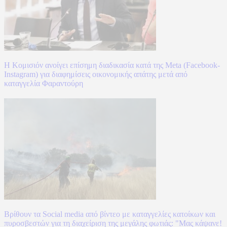
Η Κομισιόν ανοίγει επίσημη διαδικασία κατά της Meta (Facebook-
Instagram) για διαφημίσεις οικονομικής απάτης μετά από
καταγγελία Φαραντούρη
Βρίθουν τα Social media από βίντεο με καταγγελίες κατοίκων και
πυροσβεστών για τη διαχείριση της μεγάλης φωτιάς: "Μας κάψανε!