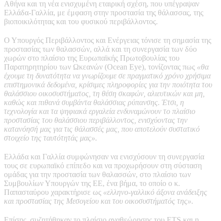
Αθήνα και τη νέα ενισχυμένη εταιρική σχέση, που υπέγραψαν
Ελλάδα-Γαλλία, με έμφαση στην προστασία της θάλασσας, της
βιοποικιλότητας και του φυσικού περιβάλλοντος.
Ο Υπουργός Περιβάλλοντος και Ενέργειας τόνισε τη σημασία της
προστασίας των θαλασσών, αλλά και τη συνεργασία των δύο
χωρών στο πλαίσιο της Ευρωπαϊκής Πρωτοβουλίας του
Παρατηρητηρίου των Ωκεανών (Ocean Eye), τονίζοντας πως
«θα
έχουμε τη δυνατότητα να γνωρίζουμε σε πραγματικό χρόνο χρήσιμα
επιστημονικά δεδομένα, κρίσιμες πληροφορίες για την ποιότητα του
θαλάσσιου οικοσυστήματος, τη θέση σκαφών, αλιευτικών και μη,
καθώς και πιθανά συμβάντα θαλάσσιας ρύπανσης. Έτσι, η
τεχνολογία και τα ψηφιακά εργαλεία ενδυναμώνουν το πλαίσιο
προστασίας του θαλάσσιου περιβάλλοντος, ενισχύοντας την
κατανόησή μας για τις θάλασσές μας, που αποτελούν συστατικό
στοιχείο της ταυτότητάς μας».
Ελλάδα και Γαλλία συμφώνησαν να ενισχύσουν τη συνεργασία
τους σε ευρωπαϊκό επίπεδο και να προχωρήσουν στη σύσταση
ομάδας για την προστασία των θαλασσών, στο πλαίσιο των
Συμβουλίων Υπουργών της ΕΕ, ένα βήμα, το οποίο ο κ.
Παπασταύρου χαρακτήρισε ως
«ελληνο-γαλλικό άξονα ανάδειξης
και προστασίας της Μεσογείου και του οικοσυστήματός της».
Επίσης, συζητήθηκαν το πλαίσιο αναθεώρησης του ETS και η