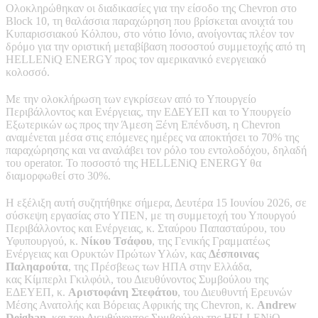
Ολοκληρώθηκαν οι διαδικασίες για την είσοδο της Chevron στο
Block 10, τη θαλάσσια παραχώρηση που βρίσκεται ανοιχτά του
Κυπαρισσιακού Κόλπου, στο νότιο Ιόνιο, ανοίγοντας πλέον τον
δρόμο για την οριστική μεταβίβαση ποσοστού συμμετοχής από τη
HELLENiQ ENERGY προς τον αμερικανικό ενεργειακό
κολοσσό.
Με την ολοκλήρωση των εγκρίσεων από το Υπουργείο
Περιβάλλοντος και Ενέργειας, την ΕΔΕΥΕΠ και το Υπουργείο
Εξωτερικών ως προς την Άμεση Ξένη Επένδυση, η Chevron
αναμένεται μέσα στις επόμενες ημέρες να αποκτήσει το 70% της
παραχώρησης και να αναλάβει τον ρόλο του εντολοδόχου, δηλαδή
του operator. Το ποσοστό της HELLENiQ ENERGY θα
διαμορφωθεί στο 30%.
Η εξέλιξη αυτή συζητήθηκε σήμερα, Δευτέρα 15 Ιουνίου 2026, σε
σύσκεψη εργασίας στο ΥΠΕΝ, με τη συμμετοχή του Υπουργού
Περιβάλλοντος και Ενέργειας, κ. Σταύρου Παπασταύρου, του
Υφυπουργού, κ.
Νίκου Τσάφου
, της Γενικής Γραμματέως
Ενέργειας και Ορυκτών Πρώτων Υλών, κας
Δέσποινας
Παληαρούτα
, της Πρέσβεως των ΗΠΑ στην Ελλάδα,
κας Κίμπερλι Γκιλφόιλ, του Διευθύνοντος Συμβούλου της
ΕΔΕΥΕΠ, κ.
Αριστοφάνη Στεφάτου
, του Διευθυντή Ερευνών
Μέσης Ανατολής και Βόρειας Αφρικής της Chevron, κ.
Andrew
Deighan
, και του Διευθύνοντος Συμβούλου της HELLENiQ