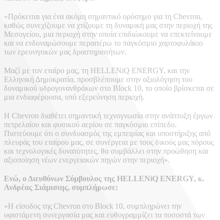
«Πρόκειται για ένα ακόμη σημαντικό ορόσημο για τη Chevron,
καθώς συνεχίζουμε να χτίζουμε τη δυναμική μας στην περιοχή της
Μεσογείου, μια περιοχή στην οποία επιδιώκουμε να επεκτείνουμε
και να ενδυναμώσουμε περαιτέρω το παγκόσμιο χαρτοφυλάκιο
των ερευνητικών μας δραστηριοτήτων.
Μαζί με τον εταίρο μας, τη HELLENiQ ENERGY, και την
Ελληνική Δημοκρατία, προσβλέπουμε στην αξιολόγηση του
δυναμικού υδρογονανθράκων στο Block 10, το οποίο βρίσκεται σε
μια ενδιαφέρουσα, υπό εξερεύνηση περιοχή.
Η Chevron διαθέτει σημαντική τεχνογνωσία στην ανάπτυξη έργων
πετρελαίου και φυσικού αερίου σε παγκόσμιο επίπεδο.
Πιστεύουμε ότι ο συνδυασμός της εμπειρίας και υποστήριξης από
πλευράς του εταίρου μας, σε συνέργεια με τους δικούς μας πόρους
και τεχνολογικές δυνατότητες, θα συμβάλλει στην προώθηση και
αξιοποίηση νέων ενεργειακών πηγών στην περιοχή».
Ενώ, ο Διευθύνων Σύμβουλος της HELLENiQ ENERGY, κ.
Ανδρέας Σιάμισιης, συμπλήρωσε:
«Η είσοδος της Chevron στο Block 10, συμπληρώνει την
υφιστάμενη συνεργασία μας και ευθυγραμμίζει τα ποσοστά των