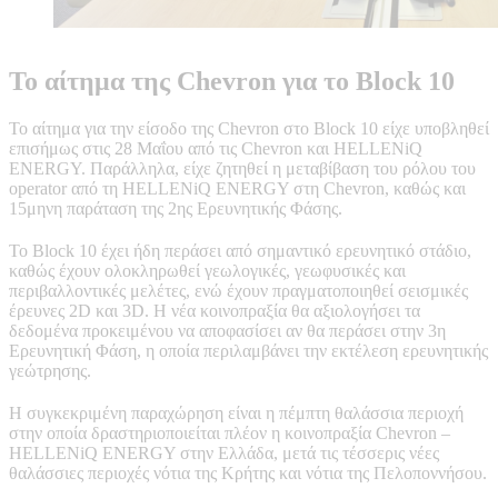
Το αίτημα της Chevron για το Block 10
Το αίτημα για την είσοδο της Chevron στο Block 10 είχε υποβληθεί
επισήμως στις 28 Μαΐου από τις Chevron και HELLENiQ
ENERGY. Παράλληλα, είχε ζητηθεί η μεταβίβαση του ρόλου του
operator από τη HELLENiQ ENERGY στη Chevron, καθώς και
15μηνη παράταση της 2ης Ερευνητικής Φάσης.
Το Block 10 έχει ήδη περάσει από σημαντικό ερευνητικό στάδιο,
καθώς έχουν ολοκληρωθεί γεωλογικές, γεωφυσικές και
περιβαλλοντικές μελέτες, ενώ έχουν πραγματοποιηθεί σεισμικές
έρευνες 2D και 3D. Η νέα κοινοπραξία θα αξιολογήσει τα
δεδομένα προκειμένου να αποφασίσει αν θα περάσει στην 3η
Ερευνητική Φάση, η οποία περιλαμβάνει την εκτέλεση ερευνητικής
γεώτρησης.
Η συγκεκριμένη παραχώρηση είναι η πέμπτη θαλάσσια περιοχή
στην οποία δραστηριοποιείται πλέον η κοινοπραξία Chevron –
HELLENiQ ENERGY στην Ελλάδα, μετά τις τέσσερις νέες
θαλάσσιες περιοχές νότια της Κρήτης και νότια της Πελοποννήσου.