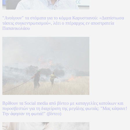
"Ανοίγουν" τα στόματα για το κόμμα Καρυστιανού: «Διαπίστωσα
τάσεις συγκεντρωτισμού», λέει ο πτέραρχος εν αποστρατεία
Παπανικολάου
Βρίθουν τα Social media από βίντεο με καταγγελίες κατοίκων και
πυροσβεστών για τη διαχείριση της μεγάλης φωτιάς: "Μας κάψανε!
Την άφησαν τη φωτιά!" (βίντεο)