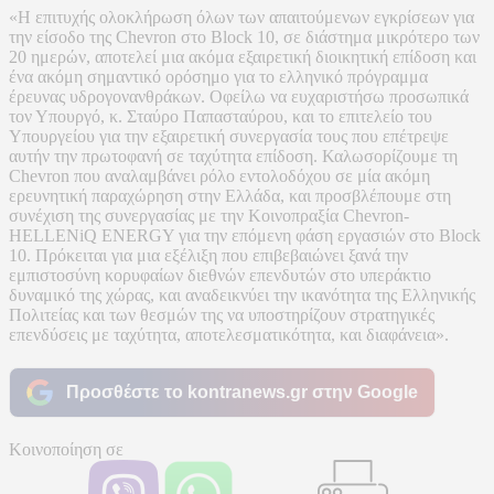
«Η επιτυχής ολοκλήρωση όλων των απαιτούμενων εγκρίσεων για
την είσοδο της Chevron στο Block 10, σε διάστημα μικρότερο των
20 ημερών, αποτελεί μια ακόμα εξαιρετική διοικητική επίδοση και
ένα ακόμη σημαντικό ορόσημο για το ελληνικό πρόγραμμα
έρευνας υδρογονανθράκων. Οφείλω να ευχαριστήσω προσωπικά
τον Υπουργό, κ. Σταύρο Παπασταύρου, και το επιτελείο του
Υπουργείου για την εξαιρετική συνεργασία τους που επέτρεψε
αυτήν την πρωτοφανή σε ταχύτητα επίδοση. Καλωσορίζουμε τη
Chevron που αναλαμβάνει ρόλο εντολοδόχου σε μία ακόμη
ερευνητική παραχώρηση στην Ελλάδα, και προσβλέπουμε στη
συνέχιση της συνεργασίας με την Κοινοπραξία Chevron-
HELLENiQ ENERGY για την επόμενη φάση εργασιών στο Block
10. Πρόκειται για μια εξέλιξη που επιβεβαιώνει ξανά την
εμπιστοσύνη κορυφαίων διεθνών επενδυτών στο υπεράκτιο
δυναμικό της χώρας, και αναδεικνύει την ικανότητα της Ελληνικής
Πολιτείας και των θεσμών της να υποστηρίζουν στρατηγικές
επενδύσεις με ταχύτητα, αποτελεσματικότητα, και διαφάνεια».
Προσθέστε το kontranews.gr στην Google
Κοινοποίηση σε