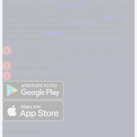
Η ενημερωτική ιστοσελίδα
kontranews.gr
είναι μέλος του Kontra
Media Group ανάμεσα στα υπόλοιπα μέσα του ομίλου που είναι: ο
περιφερειακός ενημερωτικός τηλεοπτικός σταθμός
Kontra
, η
καθημερινή πολιτική εφημερίδα
Kontra News
, η εβδομαδιαία
εφημερίδα
Κυριακάτικη Kontra News
, ο ενημερωτικός
αθλητικός ιστότοπος
Filathlos.gr
και ο μουσικός ραδιοφωνικός
σταθμός
Love Radio 97,5
.
ΔΙΑΚΡΙΤΙΚΟΣ ΤΙΤΛΟΣ: KONTRA ΕΚΔΟΤΙΚΕΣ
ΕΠΙΧΕΙΡΗΣΕΙΣ ΙΚΕ ΕΚΔΟΣΕΙΣ
ΝΟΜΙΚΗ ΜΟΡΦΗ: ΙΚΕ
ΔΙΕΥΘΥΝΣΗ: ΔΗΜΗΤΡΟΣ 31, ΤΚ 17778
ΚΑΤΗΓΟΡΙΕΣ