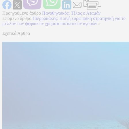
Προηγούμενο άρθρο
Παναθηναϊκός: Τέλος ο Αταμάν
Επόμενο άρθρο
Πιερρακάκης: Κοινή ευρωπαϊκή στρατηγική για το
μέλλον των ψηφιακών χρηματοπιστωτικών αγορών
»
Σχετικά Άρθρα