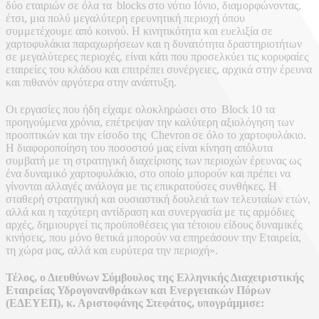
δύο εταιριών σε όλα τα blocks στο νότιο Ιόνιο, διαμορφώνοντας,
έτσι, μια πολύ μεγαλύτερη ερευνητική περιοχή όπου
συμμετέχουμε από κοινού. Η κινητικότητα και ευελιξία σε
χαρτοφυλάκια παραχωρήσεων και η δυνατότητα δραστηριοτήτων
σε μεγαλύτερες περιοχές, είναι κάτι που προσελκύει τις κορυφαίες
εταιρείες του κλάδου και επιτρέπει συνέργειες, αρχικά στην έρευνα
και πιθανόν αργότερα στην ανάπτυξη.
Οι εργασίες που ήδη είχαμε ολοκληρώσει στο Block 10 τα
προηγούμενα χρόνια, επέτρεψαν την καλύτερη αξιολόγηση των
προοπτικών και την είσοδο της Chevron σε όλο το χαρτοφυλάκιο.
Η διαφοροποίηση του ποσοστού μας είναι κίνηση απόλυτα
συμβατή με τη στρατηγική διαχείρισης των περιοχών έρευνας ως
ένα δυναμικό χαρτοφυλάκιο, στο οποίο μπορούν και πρέπει να
γίνονται αλλαγές ανάλογα με τις επικρατούσες συνθήκες. Η
σταθερή στρατηγική και ουσιαστική δουλειά των τελευταίων ετών,
αλλά και η ταχύτερη αντίδραση και συνεργασία με τις αρμόδιες
αρχές, δημιουργεί τις προϋποθέσεις για τέτοιου είδους δυναμικές
κινήσεις, που μόνο θετικά μπορούν να επηρεάσουν την Εταιρεία,
τη χώρα μας, αλλά και ευρύτερα την περιοχή».
Τέλος, ο Διευθύνων Σύμβουλος της Ελληνικής Διαχειριστικής
Εταιρείας Υδρογονανθράκων και Ενεργειακών Πόρων
(ΕΔΕΥΕΠ), κ. Αριστοφάνης Στεφάτος, υπογράμμισε: