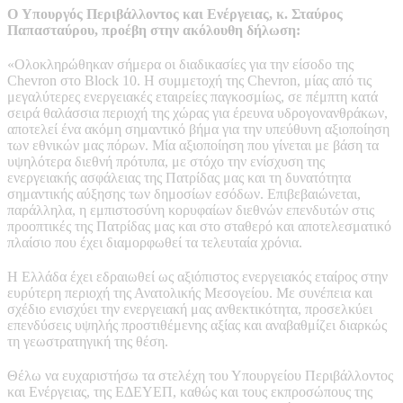
Ο Υπουργός Περιβάλλοντος και Ενέργειας, κ. Σταύρος
Παπασταύρου, προέβη στην ακόλουθη δήλωση:
«Ολοκληρώθηκαν σήμερα οι διαδικασίες για την είσοδο της
Chevron στο Block 10. Η συμμετοχή της Chevron, μίας από τις
μεγαλύτερες ενεργειακές εταιρείες παγκοσμίως, σε πέμπτη κατά
σειρά θαλάσσια περιοχή της χώρας για έρευνα υδρογονανθράκων,
αποτελεί ένα ακόμη σημαντικό βήμα για την υπεύθυνη αξιοποίηση
των εθνικών μας πόρων. Μία αξιοποίηση που γίνεται με βάση τα
υψηλότερα διεθνή πρότυπα, με στόχο την ενίσχυση της
ενεργειακής ασφάλειας της Πατρίδας μας και τη δυνατότητα
σημαντικής αύξησης των δημοσίων εσόδων. Επιβεβαιώνεται,
παράλληλα, η εμπιστοσύνη κορυφαίων διεθνών επενδυτών στις
προοπτικές της Πατρίδας μας και στο σταθερό και αποτελεσματικό
πλαίσιο που έχει διαμορφωθεί τα τελευταία χρόνια.
Η Ελλάδα έχει εδραιωθεί ως αξιόπιστος ενεργειακός εταίρος στην
ευρύτερη περιοχή της Ανατολικής Μεσογείου. Με συνέπεια και
σχέδιο ενισχύει την ενεργειακή μας ανθεκτικότητα, προσελκύει
επενδύσεις υψηλής προστιθέμενης αξίας και αναβαθμίζει διαρκώς
τη γεωστρατηγική της θέση.
Θέλω να ευχαριστήσω τα στελέχη του Υπουργείου Περιβάλλοντος
και Ενέργειας, της ΕΔΕΥΕΠ, καθώς και τους εκπροσώπους της