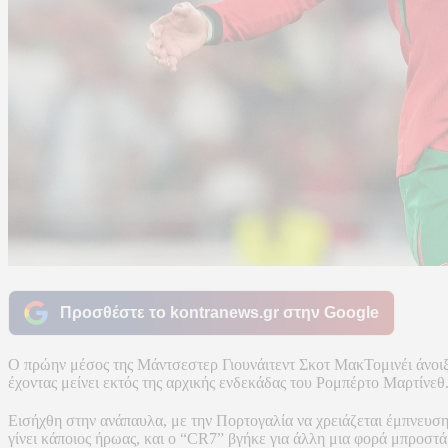
Προσθέστε το kontranews.gr στην Google
Ο πρώην μέσος της Μάντσεστερ Γιουνάιτεντ Σκοτ ΜακΤομινέι άνοιξε
έχοντας μείνει εκτός της αρχικής ενδεκάδας του Ρομπέρτο Μαρτίνεθ
Εισήχθη στην ανάπαυλα, με την Πορτογαλία να χρειάζεται έμπνευση,
γίνει κάποιος ήρωας, και ο “CR7” βγήκε για άλλη μια φορά μπροστά