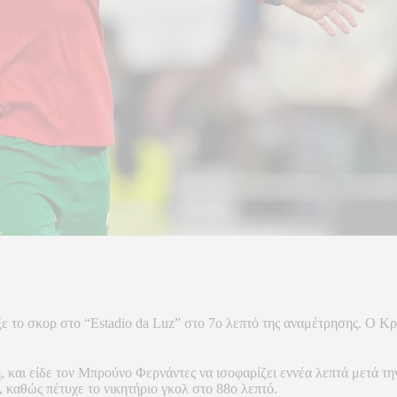
 το σκορ στο “Estadio da Luz” στο 7ο λεπτό της αναμέτρησης. Ο Κρι
.
 και είδε τον Μπρούνο Φερνάντες να ισοφαρίζει εννέα λεπτά μετά την
, καθώς πέτυχε το νικητήριο γκολ στο 88ο λεπτό.