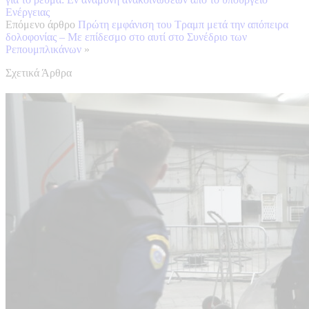
Ενέργειας
Επόμενο άρθρο
Πρώτη εμφάνιση του Τραμπ μετά την απόπειρα
δολοφονίας – Με επίδεσμο στο αυτί στο Συνέδριο των
Ρεπουμπλικάνων
»
Σχετικά Άρθρα