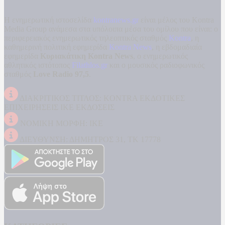
Η ενημερωτική ιστοσελίδα
kontranews.gr
είναι μέλος του Kontra
Media Group ανάμεσα στα υπόλοιπα μέσα του ομίλου που είναι: ο
περιφερειακός ενημερωτικός τηλεοπτικός σταθμός
Kontra
, η
καθημερινή πολιτική εφημερίδα
Kontra News
, η εβδομαδιαία
εφημερίδα
Κυριακάτικη Kontra News
, ο ενημερωτικός
αθλητικός ιστότοπος
Filathlos.gr
και ο μουσικός ραδιοφωνικός
σταθμός
Love Radio 97,5
.
ΔΙΑΚΡΙΤΙΚΟΣ ΤΙΤΛΟΣ: KONTRA ΕΚΔΟΤΙΚΕΣ
ΕΠΙΧΕΙΡΗΣΕΙΣ ΙΚΕ ΕΚΔΟΣΕΙΣ
ΝΟΜΙΚΗ ΜΟΡΦΗ: ΙΚΕ
ΔΙΕΥΘΥΝΣΗ: ΔΗΜΗΤΡΟΣ 31, ΤΚ 17778