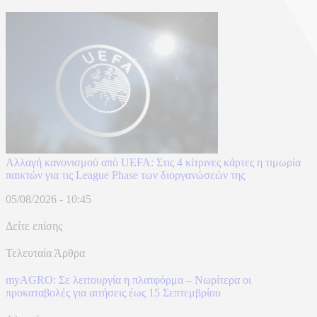
Αλλαγή κανονισμού από UEFA: Στις 4 κίτρινες κάρτες η τιμωρία
παικτών για τις League Phase των διοργανώσεών της
05/08/2026 - 10:45
Δείτε επίσης
Τελευταία Άρθρα
myAGRO: Σε λειτουργία η πλατφόρμα – Νωρίτερα οι
προκαταβολές για αιτήσεις έως 15 Σεπτεμβρίου