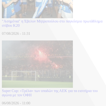
"Ασημένια" η Έβελυν Μητροπούλου στο παγκόσμιο πρωτάθλημα
στίβου Κ20
07/08/2026 - 11:31
Super Cup: «Τρέλα» των οπαδών της ΑΕΚ για τα εισιτήρια του
αγώνα με τον ΟΦΗ
06/08/2026 - 11:00