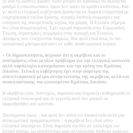
το ίδιο το Διεθνές Δίκαιο! Αυτό µπορεί σε κάποιους να ακούγεται
φαιδρό ή επικοινωνιακό, όµως δεν παύει να κρύβει κινδύνους. Και
γι’ αυτό η ελληνική κυβέρνηση βρίσκεται σε διαρκή ετοιµότητα µε
επιχειρησιακά σχέδια δράσης, ισχυρές διεθνείς συµµαχίες και
ενίσχυση της αποτρεπτικής ισχύος της χώρας. Η Ελλάδα σήµερα
δεν είναι αποµονωµένη. Έχει ισχυρή παρουσία στην Ευρωπαϊκή
Ένωση, στρατηγικές συµµαχίες στην περιοχή και Ένοπλες
Δυνάµεις που ενισχύονται διαρκώς. Και αυτό είναι ίσως το πιο
ουσιαστικό µήνυµα απέναντι σε κάθε αναθεωρητική λογική.
»
Οι δηµοσκοπήσεις δείχνουν ότι η ακρίβεια και οι
ανατιµήσεις είναι µεγάλο πρόβληµα για την ελληνική κοινωνία
αλλά παράλληλα καταγράφουν και την κρίση του Κράτους
Δικαίου. Τελικά η κυβέρνηση έχει στην φαρέτρα της
αποτελεσµατικά µέτρα αντιµετώπισης της ακρίβειας αλλά και
αποκατάστασης του κλονισµένου Κράτους Δικαίου;
Η ακρίβεια είναι, δυστυχώς, παρούσα και συµπιέζει καθηµερινά τα
ελληνικά νοικοκυριά και το γεγονός αυτό δεν µπορεί να
αµφισβητηθεί από κανέναν.
Ταυτόχρονα όµως – και αυτό δεν αποτελεί δικαιολογία αλλά µια
αντικειµενική πραγµατικότητα – η ακρίβεια δεν είναι µόνο
ελληνικό φαινόµενο. Είναι παρούσα σχεδόν σε ολόκληρο τον
δυτικό κόσµο, ως αποτέλεσµα µιας αλληλουχίας διεθνών κρίσεων.