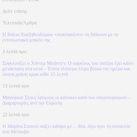
Δείτε επίσης
Τελευταία Άρθρα
Η Βάλια Χατζηθεοδώρου «αναστατώνει» τη Μύκονο με το
εντυπωσιακό μπικίνι της
3 λεπτά πριν
Συγκλονίζει ο Χάντερ Μπάιντεν: Ο καρκίνος του πατέρα έχει κάνει
μετάσταση στα οστά – Έπινα τέσσερα λίτρα βότκα την ημέρα και
έκανα χρήση κρακ κάθε 15 λεπτά
13 λεπτά πριν
Μαγιόρκα: Στους δρόμους οι κάτοικοι κατά του υπερτουρισμού –
Διαμαρτυρίες ανά την Ευρώπη
22 λεπτά πριν
Η Μαρίνα Σπανού παίζει κιθάρα με… θέα, λίγο πριν τη συναυλία
στο Μέτσοβο