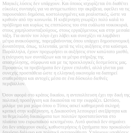
Μαγικές λύσεις δεν υπάρχουν. Και όποιος ισχυρίζεται ότι διαθέτει
εύκολες συνταγές για να αντιµετωπίσει την ακρίβεια, οφείλει να τις
παρουσιάσει δηµόσια, κοστολογηµένες και ρεαλιστικές, ώστε να
κριθούν από την κοινωνία. Η κυβέρνηση γνωρίζει πολύ καλά το
πρόβληµα και κυρίως τις επιπτώσεις του στα ευάλωτα νοικοκυριά,
στους χαµηλοσυνταξιούχους, στους εργαζόµενους και στην µεσαία
τάξη. Για αυτόν τον λόγο έχει λάβει και συνεχίζει να λαµβάνει
µέτρα ανακούφισης, παρεµβαίνοντας όπου υπάρχει δηµοσιονοµική
δυνατότητα, όπως, τελευταία, µετά τις νέες αυξήσεις στα καύσιµα.
Παράλληλα, έχουν προχωρήσει οι αυξήσεις στον κατώτατο µισθό,
η ενίσχυση των συντάξεων και τα µέτρα στήριξης της
απασχόλησης, σύµφωνα και µε τις προεκλογικές δεσµεύσεις µας.
Προφανώς τα προβλήµατα δεν έχουν επιλυθεί, αλλά γίνεται µια
συνεχής προσπάθεια ώστε η ελληνική οικονοµία να διατηρεί
σταθερότητα και αντοχές µέσα σε ένα δύσκολο διεθνές
περιβάλλον.
Όσον αφορά στο κράτος δικαίου, η αντιπολίτευση έχει την δική της
πολιτική προσέγγιση και δικαιούται να την εκφράζει. Ωστόσο,
µιλάµε για µια χώρα όπου ο Τύπος ασκεί καθηµερινά σκληρή
κριτική στην κυβέρνηση, η Δικαιοσύνη λειτουργεί ανεξάρτητα και
τα θεµελιώδη δικαιώµατα των πολιτών προστατεύονται στο
πλαίσιο του ευρωπαϊκού κεκτηµένου. Αυτό φυσικά δεν σηµαίνει
ότι δεν υπάρχουν σκιές, καθυστερήσεις ή ζητήµατα που προκαλούν
δηµόσιο διάλογο και πολιτική αντιπαράθεση. Υπάρχουν υποθέσεις