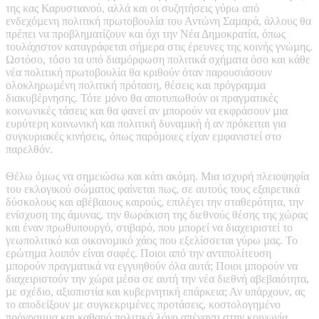
της κας Καρυστιανού, αλλά και οι συζητήσεις γύρω από
ενδεχόµενη πολιτική πρωτοβουλία του Αντώνη Σαµαρά, άλλους θα
πρέπει να προβληµατίζουν και όχι την Νέα Δηµοκρατία, όπως
τουλάχιστον καταγράφεται σήµερα στις έρευνες της κοινής γνώµης.
Ωστόσο, τόσο τα υπό διαµόρφωση πολιτικά σχήµατα όσο και κάθε
νέα πολιτική πρωτοβουλία θα κριθούν όταν παρουσιάσουν
ολοκληρωµένη πολιτική πρόταση, θέσεις και πρόγραµµα
διακυβέρνησης. Τότε µόνο θα αποτυπωθούν οι πραγµατικές
κοινωνικές τάσεις και θα φανεί αν µπορούν να εκφράσουν µια
ευρύτερη κοινωνική και πολιτική δυναµική ή αν πρόκειται για
συγκυριακές κινήσεις, όπως παρόµοιες είχαν εµφανιστεί στο
παρελθόν.
Θέλω όµως να σηµειώσω και κάτι ακόµη. Μια ισχυρή πλειοψηφία
του εκλογικού σώµατος φαίνεται πως, σε αυτούς τους εξαιρετικά
δύσκολους και αβέβαιους καιρούς, επιλέγει την σταθερότητα, την
ενίσχυση της άµυνας, την θωράκιση της διεθνούς θέσης της χώρας
και έναν πρωθυπουργό, στιβαρό, που µπορεί να διαχειριστεί το
γεωπολιτικό και οικονοµικό χάος που εξελίσσεται γύρω µας. Το
ερώτηµα λοιπόν είναι σαφές. Ποιοι από την αντιπολίτευση
µπορούν πραγµατικά να εγγυηθούν όλα αυτά; Ποιοι µπορούν να
διαχειριστούν την χώρα µέσα σε αυτή την νέα διεθνή αβεβαιότητα,
µε σχέδιο, αξιοπιστία και κυβερνητική επάρκεια; Αν υπάρχουν, ας
το αποδείξουν µε συγκεκριµένες προτάσεις, κοστολογηµένο
πρόγραµµα και καθαρό πολιτικό λόγο απέναντι στην κοινωνία.