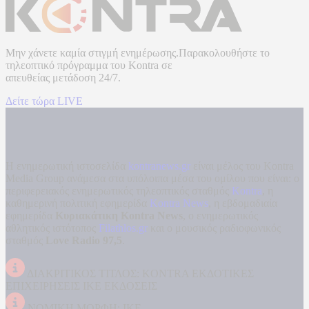
Μην χάνετε καμία στιγμή ενημέρωσης.Παρακολουθήστε το
τηλεοπτικό πρόγραμμα του
Kontra
σε
απευθείας μετάδοση
24/7.
Δείτε τώρα LIVE
Η ενημερωτική ιστοσελίδα
kontranews.gr
είναι μέλος του Kontra
Media Group ανάμεσα στα υπόλοιπα μέσα του ομίλου που είναι: ο
περιφερειακός ενημερωτικός τηλεοπτικός σταθμός
Kontra
, η
καθημερινή πολιτική εφημερίδα
Kontra News
, η εβδομαδιαία
εφημερίδα
Κυριακάτικη Kontra News
, ο ενημερωτικός
αθλητικός ιστότοπος
Filathlos.gr
και ο μουσικός ραδιοφωνικός
σταθμός
Love Radio 97,5
.
ΔΙΑΚΡΙΤΙΚΟΣ ΤΙΤΛΟΣ: KONTRA ΕΚΔΟΤΙΚΕΣ
ΕΠΙΧΕΙΡΗΣΕΙΣ ΙΚΕ ΕΚΔΟΣΕΙΣ
ΝΟΜΙΚΗ ΜΟΡΦΗ: ΙΚΕ