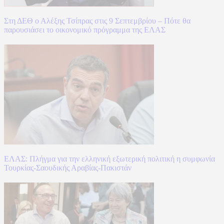
Στη ΔΕΘ ο Αλέξης Τσίπρας στις 9 Σεπτεμβρίου – Πότε θα
παρουσιάσει το οικονομικό πρόγραμμα της ΕΛΑΣ
ΕΛΑΣ: Πλήγμα για την ελληνική εξωτερική πολιτική η συμφωνία
Τουρκίας-Σαουδικής Αραβίας-Πακιστάν