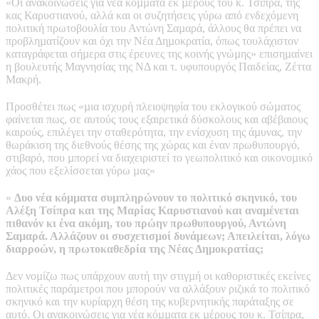
«Οι ανακοινώσεις για νέα κόµµατα εκ µέρους του κ. Τσίπρα, της
κας Καρυστιανού, αλλά και οι συζητήσεις γύρω από ενδεχόµενη
πολιτική πρωτοβουλία του Αντώνη Σαµαρά, άλλους θα πρέπει να
προβληµατίζουν και όχι την Νέα Δηµοκρατία, όπως τουλάχιστον
καταγράφεται σήµερα στις έρευνες της κοινής γνώµης» επισηµαίνει
η βουλευτής Μαγνησίας της ΝΔ και τ. υφυπουργός Παιδείας, Ζέττα
Μακρή.
Προσθέτει πως «µια ισχυρή πλειοψηφία του εκλογικού σώµατος
φαίνεται πως, σε αυτούς τους εξαιρετικά δύσκολους και αβέβαιους
καιρούς, επιλέγει την σταθερότητα, την ενίσχυση της άµυνας, την
θωράκιση της διεθνούς θέσης της χώρας και έναν πρωθυπουργό,
στιβαρό, που µπορεί να διαχειριστεί το γεωπολιτικό και οικονοµικό
χάος που εξελίσσεται γύρω µας»
»
Δυο νέα κόµµατα συµπληρώνουν το πολιτικό σκηνικό, του
Αλέξη Τσίπρα και της Μαρίας Καρυστιανού και αναµένεται
πιθανόν κι ένα ακόµη, του πρώην πρωθυπουργού, Αντώνη
Σαµαρά. Αλλάζουν οι συσχετισµοί δυνάµεων; Απειλείται, λόγω
διαρροών, η πρωτοκαθεδρία της Νέας Δηµοκρατίας;
Δεν νοµίζω πως υπάρχουν αυτή την στιγµή οι καθοριστικές εκείνες
πολιτικές παράµετροι που µπορούν να αλλάξουν ριζικά το πολιτικό
σκηνικό και την κυρίαρχη θέση της κυβερνητικής παράταξης σε
αυτό. Οι ανακοινώσεις για νέα κόµµατα εκ µέρους του κ. Τσίπρα,