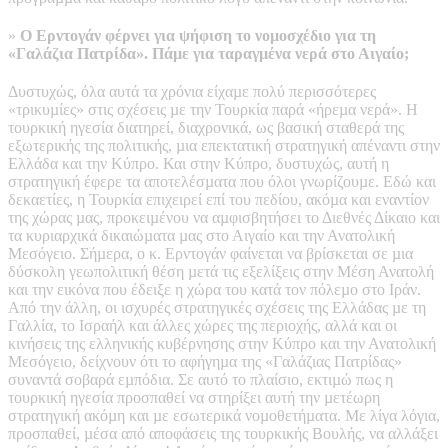
»
Ο Ερντογάν φέρνει για ψήφιση το νοµοσχέδιο για τη
«Γαλάζια Πατρίδα». Πάµε για ταραγµένα νερά στο Αιγαίο;
Δυστυχώς, όλα αυτά τα χρόνια είχαµε πολύ περισσότερες
«τρικυµίες» στις σχέσεις µε την Τουρκία παρά «ήρεµα νερά». Η
τουρκική ηγεσία διατηρεί, διαχρονικά, ως βασική σταθερά της
εξωτερικής της πολιτικής, µια επεκτατική στρατηγική απέναντι στην
Ελλάδα και την Κύπρο. Και στην Κύπρο, δυστυχώς, αυτή η
στρατηγική έφερε τα αποτελέσµατα που όλοι γνωρίζουµε. Εδώ και
δεκαετίες, η Τουρκία επιχειρεί επί του πεδίου, ακόµα και εναντίον
της χώρας µας, προκειµένου να αµφισβητήσει το Διεθνές Δίκαιο και
τα κυριαρχικά δικαιώµατα µας στο Αιγαίο και την Ανατολική
Μεσόγειο. Σήµερα, ο κ. Ερντογάν φαίνεται να βρίσκεται σε µια
δύσκολη γεωπολιτική θέση µετά τις εξελίξεις στην Μέση Ανατολή
και την εικόνα που έδειξε η χώρα του κατά τον πόλεµο στο Ιράν.
Από την άλλη, οι ισχυρές στρατηγικές σχέσεις της Ελλάδας µε τη
Γαλλία, το Ισραήλ και άλλες χώρες της περιοχής, αλλά και οι
κινήσεις της ελληνικής κυβέρνησης στην Κύπρο και την Ανατολική
Μεσόγειο, δείχνουν ότι το αφήγηµα της «Γαλάζιας Πατρίδας»
συναντά σοβαρά εµπόδια. Σε αυτό το πλαίσιο, εκτιµώ πως η
τουρκική ηγεσία προσπαθεί να στηρίξει αυτή την µετέωρη
στρατηγική ακόµη και µε εσωτερικά νοµοθετήµατα. Με λίγα λόγια,
προσπαθεί, µέσα από αποφάσεις της τουρκικής Βουλής, να αλλάξει