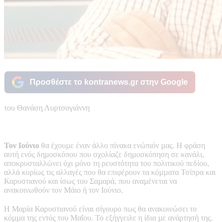
Προσθέστε το kontranews.gr στην Google
του Θανάση Λυρτσογιάννη
Τον Ιούνιο
θα έχουµε έναν άλλο πίνακα ενώπιόν µας. Η φράση
αυτή ενός δηµοσκόπου που σχολίαζε δηµοσκόπηση σε κανάλι,
αποκρυσταλλώνει όχι µόνο τη ρευστότητα του πολιτικού πεδίου,
αλλά κυρίως τις αλλαγές που θα επιφέρουν τα κόµµατα Τσίπρα και
Καρυστιανού και ίσως του Σαµαρά, που αναµένεται να
ανακοινωθούν τον Μάιο ή τον Ιούνιο.
Η Μαρία Καρυστιανού είναι σίγουρο πως θα ανακοινώσει το
κόµµα της εντός του Μαΐου. Το εξήγγειλε η ίδια µε ανάρτησή της.