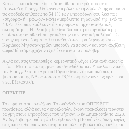
Και πως µπορείς να πείσεις όταν τίθεται το ερώτηµα αν η
Ευρωπαϊκή Εισαγγελία κάνει αµερόληπτα τη δουλειά της και παρά
τις σφοδρές επιθέσεις το 54,1% των ψηφοφόρων σου λέει πως
«σίγουρα» ή «µάλλον» κάνει αµερόληπτα τη δουλειά της, ενώ το
40,7% λέει πως «µάλλον» ή «σίγουρα» υπάρχουν πολιτικές
σκοπιµότητες. Η πλειοψηφία είναι δύσπιστη ή στην καλύτερη
περίπτωση τοποθετείται κριτικά στην κυβερνητική πολιτική. Το
προηγούµενο εύρηµα το λέει καθαρά πως η κυβέρνηση και ο
Κυριάκος Μητσοτάκης δεν µπορούν να πείσουν και όταν αρχίζει η
αµφισβήτηση, αρχίζει να ξηλώνεται και το πουλόβερ.
Αλλά και στις υποκλοπές ο κυβερνητικό λόγος είναι αδύναµος να
πείσει. Μετά το «µπάζωµα» του σκανδάλου των Υποκλοπών από
τον Εισαγγελέα του Αρείου Πάγου είναι εντυπωσιακό πως οι
ψηφοφόροι της ΝΔ σε ποσοστό 76,3% συµφωνούν πως πρέπει να
γίνει Εξεταστική.
ΟΠΕΚΕΠΕ
Τα ευρήµατα το φωνάζουν. Τα σκάνδαλα του ΟΠΕΚΕΠΕ
πρωτίστως, αλλά και των υποκλοπών, έχουν προκαλέσει τεράστια
ρωγµή στους ψηφοφόρους που ψήφισαν Νέα Δηµοκρατία το 2023.
Αν δε, λάβουµε υπόψη ότι θα έρθουν στη Βουλή νέες δικογραφίες
στις οποίες θα υπάρχουν ονόµατα κι άλλων βουλευτών, καθώς και