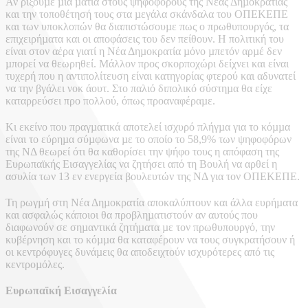
Αν ρίξουµε µία µατιά στους ψηφοφόρους της Νέας Δηµοκρατίας
και την τοποθέτησή τους στα µεγάλα σκάνδαλα του ΟΠΕΚΕΠΕ
και των υποκλοπών θα διαπιστώσουµε πως ο πρωθυπουργός, τα
επιχειρήµατα και οι αποφάσεις του δεν πείθουν. Η πολιτική του
είναι στον αέρα γιατί η Νέα Δηµοκρατία µόνο µπετόν αρµέ δεν
µπορεί να θεωρηθεί. Μάλλον προς σκορποχώρι δείχνει και είναι
τυχερή που η αντιπολίτευση είναι κατηγορίας φτερού και αδυνατεί
να την βγάλει νοκ άουτ. Στο παλιό διπολικό σύστηµα θα είχε
καταρρεύσει προ πολλού, όπως προαναφέραµε.
Κι εκείνο που πραγµατικά αποτελεί ισχυρό πλήγµα για το κόµµα
είναι το εύρηµα σύµφωνα µε το οποίο το 58,9% των ψηφοφόρων
της ΝΔ θεωρεί ότι θα καθορίσει την ψήφο τους η απόφαση της
Ευρωπαϊκής Εισαγγελίας να ζητήσει από τη Βουλή να αρθεί η
ασυλία των 13 εν ενεργεία βουλευτών της ΝΔ για τον ΟΠΕΚΕΠΕ.
Τη ρωγµή στη Νέα Δηµοκρατία αποκαλύπτουν και άλλα ευρήµατα
και ασφαλώς κάποιοι θα προβληµατιστούν αν αυτούς που
διαφωνούν σε σηµαντικά ζητήµατα µε τον πρωθυπουργό, την
κυβέρνηση και το κόµµα θα καταφέρουν να τους συγκρατήσουν ή
οι κεντρόφυγες δυνάµεις θα αποδειχτούν ισχυρότερες από τις
κεντροµόλες.
Ευρωπαϊκή Εισαγγελία