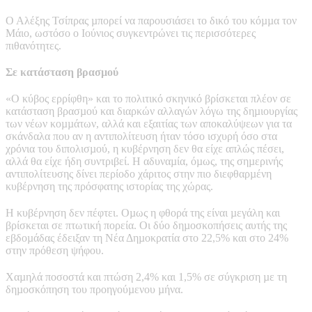
Ο Αλέξης Τσίπρας µπορεί να παρουσιάσει το δικό του κόµµα τον
Μάιο, ωστόσο ο Ιούνιος συγκεντρώνει τις περισσότερες
πιθανότητες.
Σε κατάσταση βρασµού
«Ο κύβος ερρίφθη» και το πολιτικό σκηνικό βρίσκεται πλέον σε
κατάσταση βρασµού και διαρκών αλλαγών λόγω της δηµιουργίας
των νέων κοµµάτων, αλλά και εξαιτίας των αποκαλύψεων για τα
σκάνδαλα που αν η αντιπολίτευση ήταν τόσο ισχυρή όσο στα
χρόνια του διπολισµού, η κυβέρνηση δεν θα είχε απλώς πέσει,
αλλά θα είχε ήδη συντριβεί. Η αδυναµία, όµως, της σηµερινής
αντιπολίτευσης δίνει περίοδο χάριτος στην πιο διεφθαρµένη
κυβέρνηση της πρόσφατης ιστορίας της χώρας.
Η κυβέρνηση δεν πέφτει. Οµως η φθορά της είναι µεγάλη και
βρίσκεται σε πτωτική πορεία. Οι δύο δηµοσκοπήσεις αυτής της
εβδοµάδας έδειξαν τη Νέα Δηµοκρατία στο 22,5% και στο 24%
στην πρόθεση ψήφου.
Χαµηλά ποσοστά και πτώση 2,4% και 1,5% σε σύγκριση µε τη
δηµοσκόπηση του προηγούµενου µήνα.