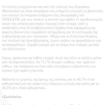
Οι πολίτες ενοχλούνται και από την επιλογή του Κυριάκου
Μητσοτάκη να είναι υποψήφιοι στις επόµενες εκλογές οι βουλευτές
των οποίων τα ονόµατα υπάρχουν στις δικογραφίες του
ΟΠΕΚΕΠΕ και των οποίων η ασυλία έχει αρθεί. Ο πρωθυπουργός
ποιών την ανάγκη φιλοτιµία επιχειρεί έναν ελιγµό, γιατί η
κατάσταση στην Κοινοβουλευτική Οµάδα είναι ταραγµένη και
αρκετοί βουλευτές εκφράζουν αντιρρήσεις για τη λειτουργία της
κυβέρνησης και των υπουργών. Μέχρι και το Επιτελικό Κράτος,
τον πυλώνα της διακυβέρνησης, έχουν φτάσει να αµφισβητούν και
να απορρίπτουν. Σηµάδι ισχυρό για το κλίµα που υπάρχει µεταξύ
των βουλευτών.
Οµως, πρόκειται για λάθος ελιγµό. Αυτό του λένε οι πολίτες µέσα
από τη δηµοσκόπηση. Το 71,7% θεωρεί «λάθος» και «µάλλον
λάθος» την απόφαση να είναι πάλι υποψήφιοι οι βουλευτές των
οποίων έχει αρθεί η ασυλία.
Μάλιστα το γεγονός της άρσης της ασυλίας για το 60,7% είναι
καθοριστικό για την ψήφο στις επόµενες εκλογές και µόνο για το
16,5% δεν είναι καθοριστικό.
«Σκάνδαλα»