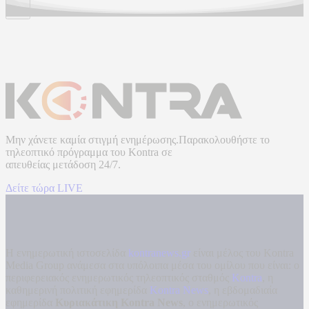
Μην χάνετε καμία στιγμή ενημέρωσης.Παρακολουθήστε το
τηλεοπτικό πρόγραμμα του
Kontra
σε
απευθείας μετάδοση
24/7.
Δείτε τώρα LIVE
Η ενημερωτική ιστοσελίδα
kontranews.gr
είναι μέλος του Kontra
Media Group ανάμεσα στα υπόλοιπα μέσα του ομίλου που είναι: ο
περιφερειακός ενημερωτικός τηλεοπτικός σταθμός
Kontra
, η
καθημερινή πολιτική εφημερίδα
Kontra News
, η εβδομαδιαία
εφημερίδα
Κυριακάτικη Kontra News
, ο ενημερωτικός