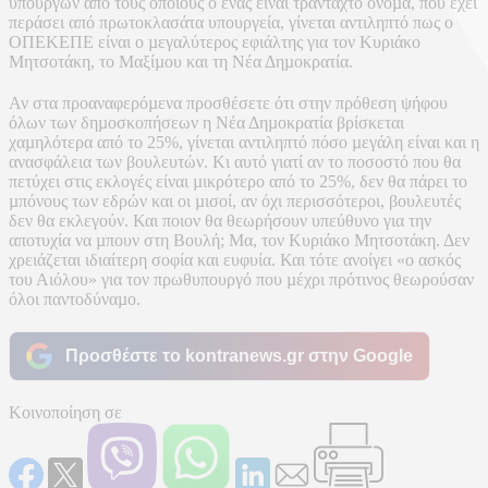
υπουργών από τους οποίους ο ένας είναι τρανταχτό όνοµα, που έχει
περάσει από πρωτοκλασάτα υπουργεία, γίνεται αντιληπτό πως ο
ΟΠΕΚΕΠΕ είναι ο µεγαλύτερος εφιάλτης για τον Κυριάκο
Μητσοτάκη, το Μαξίµου και τη Νέα Δηµοκρατία.
Αν στα προαναφερόµενα προσθέσετε ότι στην πρόθεση ψήφου
όλων των δηµοσκοπήσεων η Νέα Δηµοκρατία βρίσκεται
χαµηλότερα από το 25%, γίνεται αντιληπτό πόσο µεγάλη είναι και η
ανασφάλεια των βουλευτών. Κι αυτό γιατί αν το ποσοστό που θα
πετύχει στις εκλογές είναι µικρότερο από το 25%, δεν θα πάρει το
µπόνους των εδρών και οι µισοί, αν όχι περισσότεροι, βουλευτές
δεν θα εκλεγούν. Και ποιον θα θεωρήσουν υπεύθυνο για την
αποτυχία να µπουν στη Βουλή; Μα, τον Κυριάκο Μητσοτάκη. Δεν
χρειάζεται ιδιαίτερη σοφία και ευφυία. Και τότε ανοίγει «ο ασκός
του Αιόλου» για τον πρωθυπουργό που µέχρι πρότινος θεωρούσαν
όλοι παντοδύναµο.
Προσθέστε το kontranews.gr στην Google
Κοινοποίηση σε