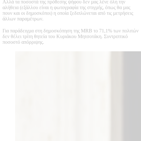
Αλλά τα ποσοστά της πρόθεσης ψήφου δεν µας λένε όλη την
αλήθεια (εξάλλου είναι η φωτογραφία της στιγµής, όπως θα µας
πουν και οι δηµοσκόποι) η οποία ξεδιπλώνεται από τις µετρήσεις
άλλων παραµέτρων.
Για παράδειγµα στη δηµοσκόπηση της MRB το 71,1% των πολιτών
δεν θέλει τρίτη θητεία του Κυριάκου Μητσοτάκη. Συντριπτικό
ποσοστό απόρριψης.