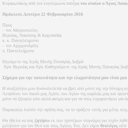
Κορφιωτάκης από τον ευγνώμωνα πατέρα
του οποίου ο Άγιος Λου
Ηράκλειο, Δευτέρα 22 Φεβρουαρίου 2016
Προς
– τον Μητροπολίτη
Βεροίας, Ναούσης & Καμπανίας
κ. κ. Παντελέημονα
– τον Αρχιμανδρίτη
π. Παντελεήμονα
Ηγούμενο της Ιεράς Μονής Παναγίας Δοβρά
Άγιε Βεροίας και Άγιε Καθηγούμενε της Ιεράς Μονής Παναγίας Δοβ
Σήμερα για την ταπεινότητα και την ελαχιστότητα μου είναι μια
Η αναξιότητα μου δυσκολεύεται να βρει από μόνη της την δύναμη κ
Λειψάνου του δικού μας Αγίου, του Αγίου της καρδιάς μας και προ
μόνο να ζήτησω κάτι αλλά ακόμη και για να τους ευχαριστήσω για 
Παρακαλώ λοιπόν την αγάπη σας, να το πράξετε εσείς για μένα, σεις
Θα ήθελα να σας
ζητήσω
εκ των προτέρων συγνώμη για τυχόν λάθη
μιλήσουν για τον Θεό και τους Αγίους Του. Δεν είμαι
θεολόγος
ούτε