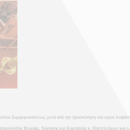
κόπου Συμφερουπόλεως, μετά από την προσκύνηση του ιερού λειψάνο
μητροπολίτης Βεροίας, Ναούσης και Καμπανίας κ. Παντελεήμων και ο