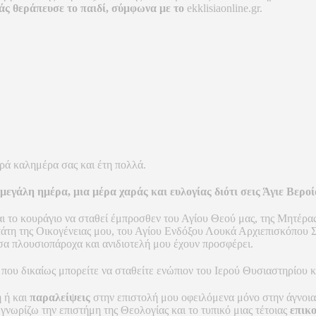
κάς θεράπευσε το παιδί, σύμφωνα με το
ekklisiaonline.gr.
ρά καλημέρα σας και έτη πολλά.
 μεγάλη ημέρα, μια μέρα χαράς και ευλογίας διότι σεις Άγιε Βερ
αι το κουράγιο να σταθεί έμπροσθεν του Αγίου Θεού μας, της Μητέρα
στάτη της Οικογένειας μου, του Αγίου Ενδόξου Λουκά Αρχιεπισκόπου
όσα πλουσιοπάροχα και ανιδιοτελή μου έχουν προσφέρει.
 που δικαίως μπορείτε να σταθείτε ενώπιον του Ιερού Θυσιαστηρίου κ
 ή και
παραλείψεις
στην επιστολή μου οφειλόμενα μόνο στην άγνοια 
 γνωρίζω την επιστήμη της Θεολογίας και το τυπικό μιας τέτοιας
επικ