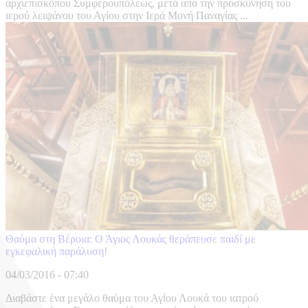
αρχιεπισκόπου Συμφερουπόλεως, μετά από την προσκύνηση του
ιερού λειψάνου του Αγίου στην Ιερά Μονή Παναγίας ...
Θαύμα στη Βέροια: Ο Άγιος Λουκάς θεράπευσε παιδί με
εγκεφαλική παράλυση!
04/03/2016 - 07:40
Διαβάστε ένα μεγάλο θαύμα του Αγίου Λουκά του ιατρού