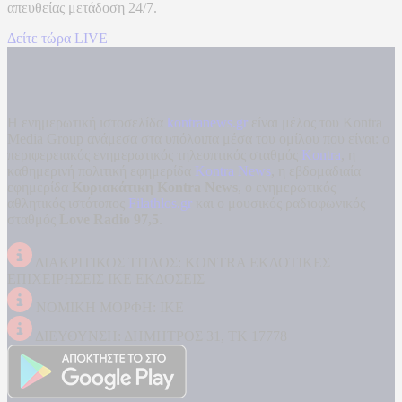
απευθείας μετάδοση
24/7.
Δείτε τώρα LIVE
Η ενημερωτική ιστοσελίδα
kontranews.gr
είναι μέλος του Kontra
Media Group ανάμεσα στα υπόλοιπα μέσα του ομίλου που είναι: ο
περιφερειακός ενημερωτικός τηλεοπτικός σταθμός
Kontra
, η
καθημερινή πολιτική εφημερίδα
Kontra News
, η εβδομαδιαία
εφημερίδα
Κυριακάτικη Kontra News
, ο ενημερωτικός
αθλητικός ιστότοπος
Filathlos.gr
και ο μουσικός ραδιοφωνικός
σταθμός
Love Radio 97,5
.
ΔΙΑΚΡΙΤΙΚΟΣ ΤΙΤΛΟΣ: KONTRA ΕΚΔΟΤΙΚΕΣ
ΕΠΙΧΕΙΡΗΣΕΙΣ ΙΚΕ ΕΚΔΟΣΕΙΣ
ΝΟΜΙΚΗ ΜΟΡΦΗ: ΙΚΕ
ΔΙΕΥΘΥΝΣΗ: ΔΗΜΗΤΡΟΣ 31, ΤΚ 17778