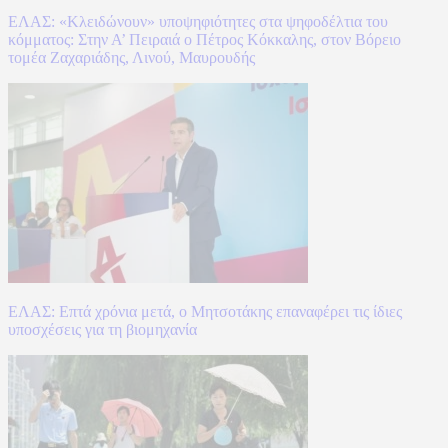
ΕΛΑΣ: «Κλειδώνουν» υποψηφιότητες στα ψηφοδέλτια του
κόμματος: Στην Α’ Πειραιά ο Πέτρος Κόκκαλης, στον Βόρειο
τομέα Ζαχαριάδης, Λινού, Μαυρουδής
ΕΛΑΣ: Επτά χρόνια μετά, ο Μητσοτάκης επαναφέρει τις ίδιες
υποσχέσεις για τη βιομηχανία