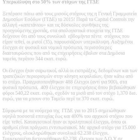
Υπερκάλυψη στο 50% των στόχων της ΓΓΔΕ
Ξεπέρασε πάνω από τους μισούς στόχους της η Γενική Γραμματεία
Δημοσίων Εσόδων (ΓΓΔΕ) το 2015! Παρά τα Capital Controls την
αλλαγή «καπετάνιου» και τις δύσκολες συνθήκες της
προηγούμενης χρονιάς, στα απολογιστικά στοιχεία της ΓΓΔΕ
δείχνουν ότι από τους συνολικά εβδομήντα πέντε στόχους που
είχαν τεθεί, οι μισοί (35), παρουσιάζουν υπερκάλυψη. Αυξημένοι
έλεγχοι σε φυσικά και νομικά πρόσωπα, περισσότερες
διασταυρώσεις που από τις επιχειρήσεις έβαλαν στα Δημόσια
ταμεία, περίπου 344 εκατ. ευρώ.
Οι έλεγχοι ήταν σαρωτικοί, αλλά οι εισπράξεις, δεδομένων και των
τραπεζικών περιορισμών στην κίνηση κεφαλαίων, ήταν κάτω από
το στόχο. Πραγματοποιήθηκαν 488 έλεγχοι (αντί για 900), στα
φυσικά πρόσωπα, 409 έλεγχοι σε επιχειρήσεις όπου βεβαιώθηκαν
φόροι 540,22 εκατ. ευρώ, σχεδόν τα μισά από τον στόχο 1,370 δισ.
ευρώ, για να μπουν στο Ταμείο περί τα 370 εκατ. ευρώ.
Σύμφωνα με τα νούμερα της ΓΓΔΕ για το 2015 σημειώθηκαν
υψηλά ποσοστά επιτυχίας έως και 400% του αρχικού στόχου που
είχε τεθεί. Καταιγιστικοί ήταν οι προληπτικοί έλεγχοι, όπου οι
αριθμοί είναι πράγματι εντυπωσιακοί. Με αρχικό στόχο για 15.000
ελέγχους, ολοκληρώθηκαν συνολικά 62.238 έλεγχοι.
Συγκεκριμένα διενεργήθηκαν 62.238 έλεγχοι των Δ.Ο.Υ σε