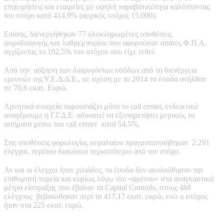
επιχειρήσεις και εταιρείες με υψηλή παραβατικότητα καλύπτοντας
τον στόχο κατά 414,9% (αρχικός στόχος 15.000).
Επίσης, διενεργήθηκαν 77 ολοκληρωμένες υποθέσεις
φοροδιαφυγής και λαθρεμπορίου που αφορούσαν απάτες Φ.Π.Α.
αγγίζοντας το 192,5% του στόχου που είχε τεθεί.
Από την αύξηση των διαφυγόντων εσόδων από τη διενέργεια
ερευνών της Υ.Ε.Δ.Δ.Ε., σε σχέση με το 2014 τα έσοδα ανήλθαν
σε 76,6 εκατ. Ευρώ.
Αρνητικά στοιχεία παρουσιάζει μόνο το call center, ενδεικτικά
αναφέρουμε η Γ.Γ.Δ.Ε. αδυνατεί να εξυπηρετήσει μερικώς τα
αιτήματα μέσω του call center κατά 54,5%.
Στις υποθέσεις φορολογίας κεφαλαίου πραγματοποιήθηκαν 2.291
έλεγχοι, περίπου διακόσιοι περισσότεροι από τον στόχο.
Αν και οι έλεγχοι ήταν χιλιάδες, τα έσοδα δεν ακολούθησαν την
επιθυμητή πορεία και κυρίως λόγω του «φρένου» στα αναγκαστικά
μέτρα είσπραξης που έβαλαν τα Capital Controls, στους 488
ελέγχους βεβαιώθηκαν περί τα 417,17 εκατ. ευρώ, ενώ ο στόχος
ήταν στα 225 εκατ. ευρώ.