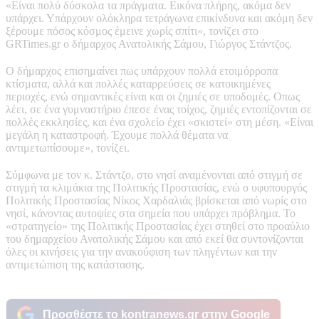
«Είναι πολύ δύσκολα τα πράγματα. Εικόνα πλήρης, ακόμα δεν
υπάρχει. Υπάρχουν ολόκληρα τετράγωνα επικίνδυνα και ακόμη δεν
ξέρουμε πόσος κόσμος έμεινε χωρίς σπίτι», τονίζει στο
GRTimes.gr ο δήμαρχος Ανατολικής Σάμου, Γιώργος Στάντζος.
Ο δήμαρχος επισημαίνει πως υπάρχουν πολλά ετοιμόρροπα
κτίσματα, αλλά και πολλές καταρρεύσεις σε κατοικημένες
περιοχές, ενώ σημαντικές είναι και οι ζημιές σε υποδομές. Οπως
λέει, σε ένα γυμναστήριο έπεσε ένας τοίχος, ζημιές εντοπίζονται σε
πολλές εκκλησίες, και ένα σχολείο έχει «σκιστεί» στη μέση. «Είναι
μεγάλη η καταστροφή. Έχουμε πολλά θέματα να
αντιμετωπίσουμε», τονίζει.
Σύμφωνα με τον κ. Στάντζο, στο νησί αναμένονται από στιγμή σε
στιγμή τα κλιμάκια της Πολιτικής Προστασίας, ενώ ο υφυπουργός
Πολιτικής Προστασίας Νίκος Χαρδαλιάς βρίσκεται από νωρίς στο
νησί, κάνοντας αυτοψίες στα σημεία που υπάρχει πρόβλημα. Το
«στρατηγείο» της Πολιτικής Προστασίας έχει στηθεί στο προαύλιο
του δημαρχείου Ανατολικής Σάμου και από εκεί θα συντονίζονται
όλες οι κινήσεις για την ανακούφιση των πληγέντων και την
αντιμετώπιση της κατάστασης.
Προσθέστε το kontranews.gr στην Google