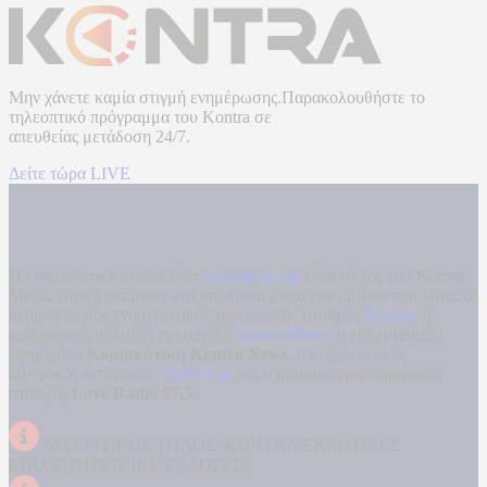
Μην χάνετε καμία στιγμή ενημέρωσης.Παρακολουθήστε το
τηλεοπτικό πρόγραμμα του
Kontra
σε
απευθείας μετάδοση
24/7.
Δείτε τώρα LIVE
Η ενημερωτική ιστοσελίδα
kontranews.gr
είναι μέλος του Kontra
Media Group ανάμεσα στα υπόλοιπα μέσα του ομίλου που είναι: ο
περιφερειακός ενημερωτικός τηλεοπτικός σταθμός
Kontra
, η
καθημερινή πολιτική εφημερίδα
Kontra News
, η εβδομαδιαία
εφημερίδα
Κυριακάτικη Kontra News
, ο ενημερωτικός
αθλητικός ιστότοπος
Filathlos.gr
και ο μουσικός ραδιοφωνικός
σταθμός
Love Radio 97,5
.
ΔΙΑΚΡΙΤΙΚΟΣ ΤΙΤΛΟΣ: KONTRA ΕΚΔΟΤΙΚΕΣ
ΕΠΙΧΕΙΡΗΣΕΙΣ ΙΚΕ ΕΚΔΟΣΕΙΣ