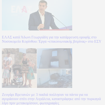
ΕΛΑΣ κατά Άδωνι Γεωργιάδη για την κατάρρευση οροφής στο
Νοσοκομείο Κορίνθου: Έργα «επικοινωνιακής βιτρίνας» στο ΕΣΥ
Ζευγάρι Βρετανών με 3 παιδιά πούλησαν τα πάντα για να
αγοράσουν σπίτι στην Αιγιάλεια, καταστράφηκε από την πυρκαγιά
λίγο πριν μετακομίσουν, φωτογραφίες