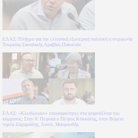
ΕΛΑΣ: Πλήγμα για την ελληνική εξωτερική πολιτική η συμφωνία
Τουρκίας-Σαουδικής Αραβίας-Πακιστάν
ΕΛΑΣ: «Κλειδώνουν» υποψηφιότητες στα ψηφοδέλτια του
κόμματος: Στην Α’ Πειραιά ο Πέτρος Κόκκαλης, στον Βόρειο
τομέα Ζαχαριάδης, Λινού, Μαυρουδής