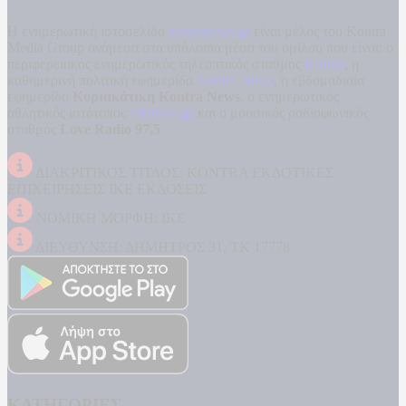
Η ενημερωτική ιστοσελίδα
kontranews.gr
είναι μέλος του Kontra
Media Group ανάμεσα στα υπόλοιπα μέσα του ομίλου που είναι: ο
περιφερειακός ενημερωτικός τηλεοπτικός σταθμός
Kontra
, η
καθημερινή πολιτική εφημερίδα
Kontra News
, η εβδομαδιαία
εφημερίδα
Κυριακάτικη Kontra News
, ο ενημερωτικός
αθλητικός ιστότοπος
Filathlos.gr
και ο μουσικός ραδιοφωνικός
σταθμός
Love Radio 97,5
.
ΔΙΑΚΡΙΤΙΚΟΣ ΤΙΤΛΟΣ: KONTRA ΕΚΔΟΤΙΚΕΣ
ΕΠΙΧΕΙΡΗΣΕΙΣ ΙΚΕ ΕΚΔΟΣΕΙΣ
ΝΟΜΙΚΗ ΜΟΡΦΗ: ΙΚΕ
ΔΙΕΥΘΥΝΣΗ: ΔΗΜΗΤΡΟΣ 31, ΤΚ 17778
ΚΑΤΗΓΟΡΙΕΣ