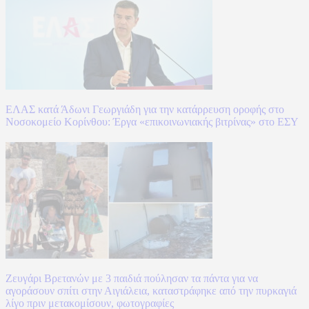
ΕΛΑΣ κατά Άδωνι Γεωργιάδη για την κατάρρευση οροφής στο
Νοσοκομείο Κορίνθου: Έργα «επικοινωνιακής βιτρίνας» στο ΕΣΥ
Ζευγάρι Βρετανών με 3 παιδιά πούλησαν τα πάντα για να
αγοράσουν σπίτι στην Αιγιάλεια, καταστράφηκε από την πυρκαγιά
λίγο πριν μετακομίσουν, φωτογραφίες