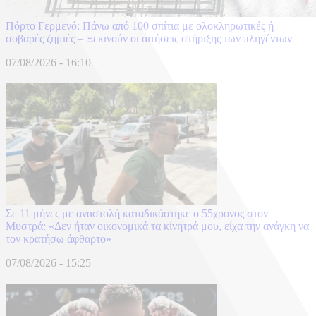
Πόρτο Γερμενό: Πάνω από 100 σπίτια με ολοκληρωτικές ή
σοβαρές ζημιές – Ξεκινούν οι αιτήσεις στήριξης των πληγέντων
07/08/2026 - 16:10
Σε 11 μήνες με αναστολή καταδικάστηκε ο 55χρονος στον
Μυστρά: «Δεν ήταν οικονομικά τα κίνητρά μου, είχα την ανάγκη να
τον κρατήσω άφθαρτο»
07/08/2026 - 15:25