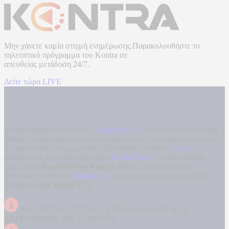
Μην χάνετε καμία στιγμή ενημέρωσης.Παρακολουθήστε το
τηλεοπτικό πρόγραμμα του
Kontra
σε
απευθείας μετάδοση
24/7.
Δείτε τώρα LIVE
Η ενημερωτική ιστοσελίδα
kontranews.gr
είναι μέλος του Kontra
Media Group ανάμεσα στα υπόλοιπα μέσα του ομίλου που είναι: ο
περιφερειακός ενημερωτικός τηλεοπτικός σταθμός
Kontra
, η
καθημερινή πολιτική εφημερίδα
Kontra News
, η εβδομαδιαία
εφημερίδα
Κυριακάτικη Kontra News
, ο ενημερωτικός
αθλητικός ιστότοπος
Filathlos.gr
και ο μουσικός ραδιοφωνικός
σταθμός
Love Radio 97,5
.
ΔΙΑΚΡΙΤΙΚΟΣ ΤΙΤΛΟΣ: KONTRA ΕΚΔΟΤΙΚΕΣ
ΕΠΙΧΕΙΡΗΣΕΙΣ ΙΚΕ ΕΚΔΟΣΕΙΣ