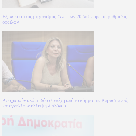
Εξωδικαστικός μηχανισμός: Άνω των 20 δισ. ευρώ οι ρυθμίσεις
οφειλών
Αποχωρούν ακόμη δύο στελέχη από το κόμμα της Καρυστιανού,
καταγγέλλουν έλλειψη διαλόγου