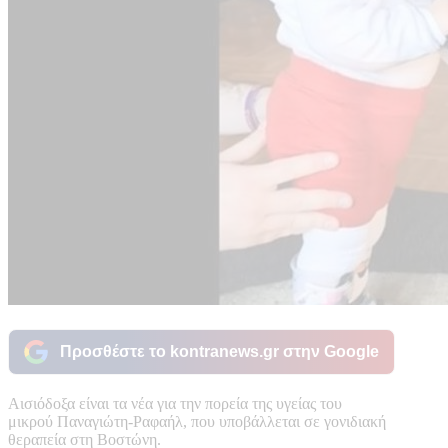
Προσθέστε το kontranews.gr στην Google
Αισιόδοξα είναι τα νέα για την πορεία της υγείας του
μικρού Παναγιώτη-Ραφαήλ, που υποβάλλεται σε γονιδιακή
θεραπεία στη Βοστώνη.