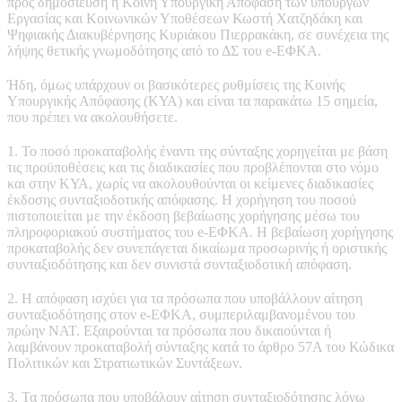
προς δημοσίευση η Κοινή Υπουργική Απόφαση των υπουργών
Εργασίας και Κοινωνικών Υποθέσεων Κωστή Χατζηδάκη και
Ψηφιακής Διακυβέρνησης Κυριάκου Πιερρακάκη, σε συνέχεια της
λήψης θετικής γνωμοδότησης από το ΔΣ του e-ΕΦΚΑ.
Ήδη, όμως υπάρχουν οι βασικότερες ρυθμίσεις της Κοινής
Υπουργικής Απόφασης (ΚΥΑ) και είναι τα παρακάτω 15 σημεία,
που πρέπει να ακολουθήσετε.
1. Το ποσό προκαταβολής έναντι της σύνταξης χορηγείται με βάση
τις προϋποθέσεις και τις διαδικασίες που προβλέπονται στο νόμο
και στην ΚΥΑ, χωρίς να ακολουθούνται οι κείμενες διαδικασίες
έκδοσης συνταξιοδοτικής απόφασης. Η χορήγηση του ποσού
πιστοποιείται με την έκδοση βεβαίωσης χορήγησης μέσω του
πληροφοριακού συστήματος του e-ΕΦΚΑ. Η βεβαίωση χορήγησης
προκαταβολής δεν συνεπάγεται δικαίωμα προσωρινής ή οριστικής
συνταξιοδότησης και δεν συνιστά συνταξιοδοτική απόφαση.
2. Η απόφαση ισχύει για τα πρόσωπα που υποβάλλουν αίτηση
συνταξιοδότησης στον e-ΕΦΚΑ, συμπεριλαμβανομένου του
πρώην ΝΑΤ. Εξαιρούνται τα πρόσωπα που δικαιούνται ή
λαμβάνουν προκαταβολή σύνταξης κατά το άρθρο 57Α του Κώδικα
Πολιτικών και Στρατιωτικών Συντάξεων.
3. Τα πρόσωπα που υποβάλουν αίτηση συνταξιοδότησης λόγω