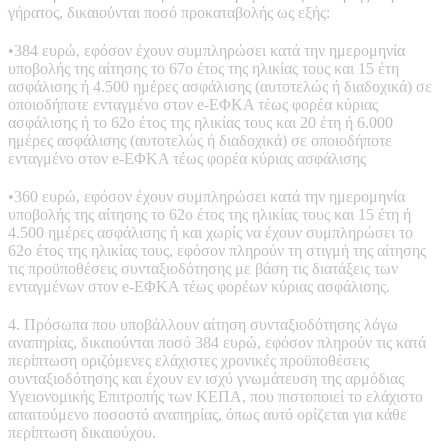
γήρατος, δικαιούνται ποσό προκαταβολής ως εξής:
•384 ευρώ, εφόσον έχουν συμπληρώσει κατά την ημερομηνία
υποβολής της αίτησης το 67ο έτος της ηλικίας τους και 15 έτη
ασφάλισης ή 4.500 ημέρες ασφάλισης (αυτοτελώς ή διαδοχικά) σε
οποιοδήποτε ενταγμένο στον e-ΕΦΚΑ τέως φορέα κύριας
ασφάλισης ή το 62ο έτος της ηλικίας τους και 20 έτη ή 6.000
ημέρες ασφάλισης (αυτοτελώς ή διαδοχικά) σε οποιοδήποτε
ενταγμένο στον e-ΕΦΚΑ τέως φορέα κύριας ασφάλισης
•360 ευρώ, εφόσον έχουν συμπληρώσει κατά την ημερομηνία
υποβολής της αίτησης το 62ο έτος της ηλικίας τους και 15 έτη ή
4.500 ημέρες ασφάλισης ή και χωρίς να έχουν συμπληρώσει το
62ο έτος της ηλικίας τους, εφόσον πληρούν τη στιγμή της αίτησης
τις προϋποθέσεις συνταξιοδότησης με βάση τις διατάξεις των
ενταγμένων στον e-ΕΦΚΑ τέως φορέων κύριας ασφάλισης.
4. Πρόσωπα που υποβάλλουν αίτηση συνταξιοδότησης λόγω
αναπηρίας, δικαιούνται ποσό 384 ευρώ, εφόσον πληρούν τις κατά
περίπτωση οριζόμενες ελάχιστες χρονικές προϋποθέσεις
συνταξιοδότησης και έχουν εν ισχύ γνωμάτευση της αρμόδιας
Υγειονομικής Επιτροπής των ΚΕΠΑ, που πιστοποιεί το ελάχιστο
απαιτούμενο ποσοστό αναπηρίας, όπως αυτό ορίζεται για κάθε
περίπτωση δικαιούχου.