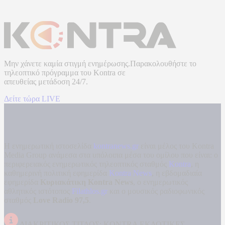
Μην χάνετε καμία στιγμή ενημέρωσης.Παρακολουθήστε το
τηλεοπτικό πρόγραμμα του
Kontra
σε
απευθείας μετάδοση
24/7.
Δείτε τώρα LIVE
Η ενημερωτική ιστοσελίδα
kontranews.gr
είναι μέλος του Kontra
Media Group ανάμεσα στα υπόλοιπα μέσα του ομίλου που είναι: ο
περιφερειακός ενημερωτικός τηλεοπτικός σταθμός
Kontra
, η
καθημερινή πολιτική εφημερίδα
Kontra News
, η εβδομαδιαία
εφημερίδα
Κυριακάτικη Kontra News
, ο ενημερωτικός
αθλητικός ιστότοπος
Filathlos.gr
και ο μουσικός ραδιοφωνικός
σταθμός
Love Radio 97,5
.
ΔΙΑΚΡΙΤΙΚΟΣ ΤΙΤΛΟΣ: KONTRA ΕΚΔΟΤΙΚΕΣ