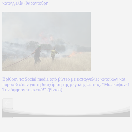
καταγγελία Φαραντούρη
Βρίθουν τα Social media από βίντεο με καταγγελίες κατοίκων και
πυροσβεστών για τη διαχείριση της μεγάλης φωτιάς: "Μας κάψανε!
Την άφησαν τη φωτιά!" (βίντεο)