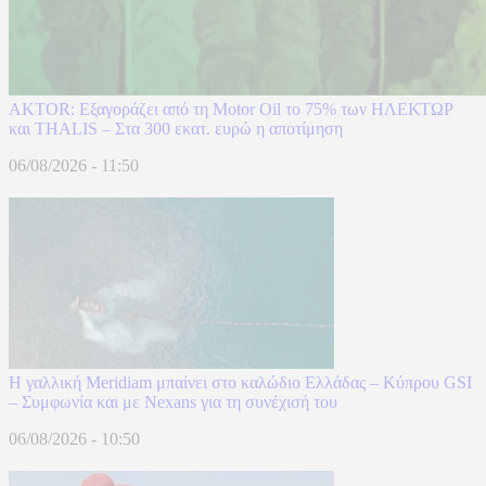
AKTOR: Εξαγοράζει από τη Motor Oil το 75% των ΗΛΕΚΤΩΡ
και THALIS – Στα 300 εκατ. ευρώ η αποτίμηση
06/08/2026 - 11:50
Η γαλλική Meridiam μπαίνει στο καλώδιο Ελλάδας – Κύπρου GSI
– Συμφωνία και με Nexans για τη συνέχισή του
06/08/2026 - 10:50