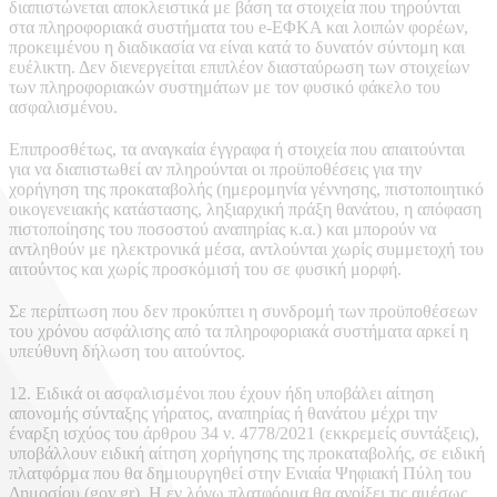
διαπιστώνεται αποκλειστικά με βάση τα στοιχεία που τηρούνται
στα πληροφοριακά συστήματα του e-ΕΦΚΑ και λοιπών φορέων,
προκειμένου η διαδικασία να είναι κατά το δυνατόν σύντομη και
ευέλικτη. Δεν διενεργείται επιπλέον διασταύρωση των στοιχείων
των πληροφοριακών συστημάτων με τον φυσικό φάκελο του
ασφαλισμένου.
Επιπροσθέτως, τα αναγκαία έγγραφα ή στοιχεία που απαιτούνται
για να διαπιστωθεί αν πληρούνται οι προϋποθέσεις για την
χορήγηση της προκαταβολής (ημερομηνία γέννησης, πιστοποιητικό
οικογενειακής κατάστασης, ληξιαρχική πράξη θανάτου, η απόφαση
πιστοποίησης του ποσοστού αναπηρίας κ.α.) και μπορούν να
αντληθούν με ηλεκτρονικά μέσα, αντλούνται χωρίς συμμετοχή του
αιτούντος και χωρίς προσκόμισή του σε φυσική μορφή.
Σε περίπτωση που δεν προκύπτει η συνδρομή των προϋποθέσεων
του χρόνου ασφάλισης από τα πληροφοριακά συστήματα αρκεί η
υπεύθυνη δήλωση του αιτούντος.
12. Ειδικά οι ασφαλισμένοι που έχουν ήδη υποβάλει αίτηση
απονομής σύνταξης γήρατος, αναπηρίας ή θανάτου μέχρι την
έναρξη ισχύος του άρθρου 34 ν. 4778/2021 (εκκρεμείς συντάξεις),
υποβάλλουν ειδική αίτηση χορήγησης της προκαταβολής, σε ειδική
πλατφόρμα που θα δημιουργηθεί στην Ενιαία Ψηφιακή Πύλη του
Δημοσίου (gov.gr). H εν λόγω πλατφόρμα θα ανοίξει τις αμέσως