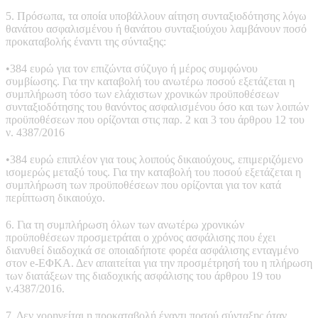
5. Πρόσωπα, τα οποία υποβάλλουν αίτηση συνταξιοδότησης λόγω
θανάτου ασφαλισμένου ή θανάτου συνταξιούχου λαμβάνουν ποσό
προκαταβολής έναντι της σύνταξης:
•384 ευρώ για τον επιζώντα σύζυγο ή μέρος συμφώνου
συμβίωσης. Για την καταβολή του ανωτέρω ποσού εξετάζεται η
συμπλήρωση τόσο των ελάχιστων χρονικών προϋποθέσεων
συνταξιοδότησης του θανόντος ασφαλισμένου όσο και των λοιπών
προϋποθέσεων που ορίζονται στις παρ. 2 και 3 του άρθρου 12 του
ν. 4387/2016
•384 ευρώ επιπλέον για τους λοιπούς δικαιούχους, επιμεριζόμενο
ισομερώς μεταξύ τους. Για την καταβολή του ποσού εξετάζεται η
συμπλήρωση των προϋποθέσεων που ορίζονται για τον κατά
περίπτωση δικαιούχο.
6. Για τη συμπλήρωση όλων των ανωτέρω χρονικών
προϋποθέσεων προσμετράται ο χρόνος ασφάλισης που έχει
διανυθεί διαδοχικά σε οποιαδήποτε φορέα ασφάλισης ενταγμένο
στον e-ΕΦΚΑ. Δεν απαιτείται για την προσμέτρησή του η πλήρωση
των διατάξεων της διαδοχικής ασφάλισης του άρθρου 19 του
ν.4387/2016.
7. Δεν χορηγείται η προκαταβολή έναντι ποσού σύνταξης όταν