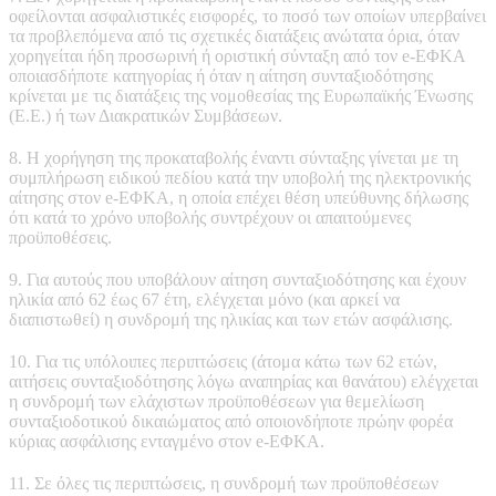
οφείλονται ασφαλιστικές εισφορές, το ποσό των οποίων υπερβαίνει
τα προβλεπόμενα από τις σχετικές διατάξεις ανώτατα όρια, όταν
χορηγείται ήδη προσωρινή ή οριστική σύνταξη από τον e-ΕΦΚΑ
οποιασδήποτε κατηγορίας ή όταν η αίτηση συνταξιοδότησης
κρίνεται με τις διατάξεις της νομοθεσίας της Ευρωπαϊκής Ένωσης
(E.E.) ή των Διακρατικών Συμβάσεων.
8. Η χορήγηση της προκαταβολής έναντι σύνταξης γίνεται με τη
συμπλήρωση ειδικού πεδίου κατά την υποβολή της ηλεκτρονικής
αίτησης στον e-ΕΦΚΑ, η οποία επέχει θέση υπεύθυνης δήλωσης
ότι κατά το χρόνο υποβολής συντρέχουν οι απαιτούμενες
προϋποθέσεις.
9. Για αυτούς που υποβάλουν αίτηση συνταξιοδότησης και έχουν
ηλικία από 62 έως 67 έτη, ελέγχεται μόνο (και αρκεί να
διαπιστωθεί) η συνδρομή της ηλικίας και των ετών ασφάλισης.
10. Για τις υπόλοιπες περιπτώσεις (άτομα κάτω των 62 ετών,
αιτήσεις συνταξιοδότησης λόγω αναπηρίας και θανάτου) ελέγχεται
η συνδρομή των ελάχιστων προϋποθέσεων για θεμελίωση
συνταξιοδοτικού δικαιώματος από οποιονδήποτε πρώην φορέα
κύριας ασφάλισης ενταγμένο στον e-ΕΦΚΑ.
11. Σε όλες τις περιπτώσεις, η συνδρομή των προϋποθέσεων