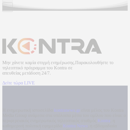
Μην χάνετε καμία στιγμή ενημέρωσης.Παρακολουθήστε το
τηλεοπτικό πρόγραμμα του
Kontra
σε
απευθείας μετάδοση
24/7.
Δείτε τώρα LIVE
Η ενημερωτική ιστοσελίδα
kontranews.gr
είναι μέλος του Kontra
Media Group ανάμεσα στα υπόλοιπα μέσα του ομίλου που είναι: ο
περιφερειακός ενημερωτικός τηλεοπτικός σταθμός
Kontra
, η
καθημερινή πολιτική εφημερίδα
Kontra News
, η εβδομαδιαία