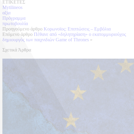
ΕΤΙΚΕΤΕΣ
Mytilineos
αξία
Πρόγραμμα
πρωτοβουλία
Προηγούμενο άρθρο
Κορωνοϊος: Επιπτώσεις – Εμβόλια
Επόμενο άρθρο
Πέθανε από «δηλητηρίαση» ο εκατομμυριούχος
δημιουργός των παιχνιδιών Game of Thrones
»
Σχετικά Άρθρα