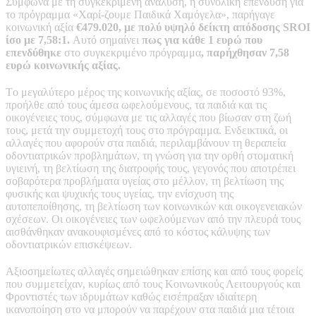
Σύμφωνα με τη συγκεκριμένη ανάλυση, η συνολική επένδυση για
το πρόγραμμα «Χαρί-ζουμε Παιδικά Χαμόγελα», παρήγαγε
κοινωνική αξία
€479.020,
με πολύ υψηλό δείκτη απόδοσης SROI
ίσο με 7,58:1.
Αυτό σημαίνει
πως για κάθε 1 ευρώ που
επενδύθηκε
στο συγκεκριμένο πρόγραμμα
, παρήχθησαν 7,58
ευρώ κοινωνικής αξίας.
Tο μεγαλύτερο μέρος της κοινωνικής αξίας, σε ποσοστό 93%,
προήλθε από τους άμεσα ωφελούμενους, τα παιδιά και τις
οικογένειες τους, σύμφωνα με τις αλλαγές που βίωσαν στη ζωή
τους, μετά την συμμετοχή τους στο πρόγραμμα. Ενδεικτικά, οι
αλλαγές που αφορούν στα παιδιά, περιλαμβάνουν τη θεραπεία
οδοντιατρικών προβλημάτων, τη γνώση για την ορθή στοματική
υγιεινή, τη βελτίωση της διατροφής τους, γεγονός που αποτρέπει
σοβαρότερα προβλήματα υγείας στο μέλλον, τη βελτίωση της
φυσικής και ψυχικής τους υγείας, την ενίσχυση της
αυτοπεποίθησης, τη βελτίωση των κοινωνικών και οικογενειακών
σχέσεων. Οι οικογένειες των ωφελούμενων από την πλευρά τους
αισθάνθηκαν ανακουφισμένες από το κόστος κάλυψης των
οδοντιατρικών επισκέψεων.
Αξιοσημείωτες αλλαγές σημειώθηκαν επίσης και από τους φορείς
που συμμετείχαν, κυρίως από τους Κοινωνικούς Λειτουργούς και
Φροντιστές των ιδρυμάτων καθώς εισέπραξαν ιδιαίτερη
ικανοποίηση στο να μπορούν να παρέχουν στα παιδιά μια τέτοια