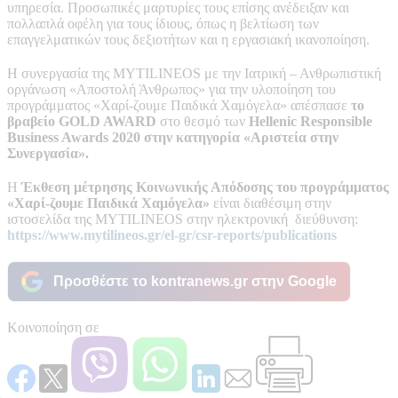
υπηρεσία. Προσωπικές μαρτυρίες τους επίσης ανέδειξαν και
πολλαπλά οφέλη για τους ίδιους, όπως η βελτίωση των
επαγγελματικών τους δεξιοτήτων και η εργασιακή ικανοποίηση.
Η συνεργασία της MYTILINEOS με την Ιατρική – Ανθρωπιστική
οργάνωση «Αποστολή Άνθρωπος» για την υλοποίηση του
προγράμματος «Χαρί-ζουμε Παιδικά Χαμόγελα» απέσπασε
το
βραβείο
GOLD
AWARD
στο θεσμό των
Hellenic
Responsible
Business
Awards
2020 στην κατηγορία «Αριστεία στην
Συνεργασία».
Η
Έκθεση μέτρησης Κοινωνικής Απόδοσης
του προγράμματος
«Χαρί-ζουμε Παιδικά Χαμόγελα»
είναι διαθέσιμη στην
ιστοσελίδα της MYTILINEOS στην ηλεκτρονική διεύθυνση:
https://www.mytilineos.gr/el-gr/csr-reports/publications
Προσθέστε το kontranews.gr στην Google
Κοινοποίηση σε