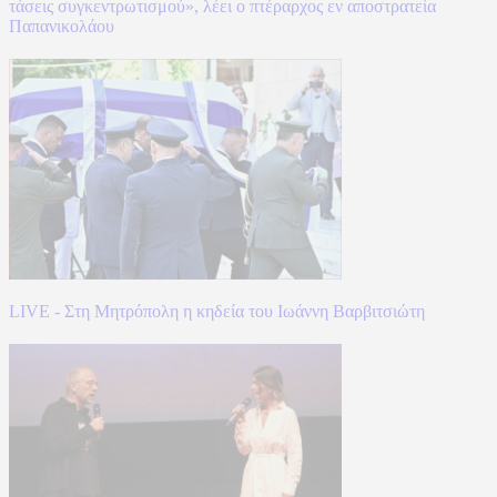
τάσεις συγκεντρωτισμού», λέει ο πτέραρχος εν αποστρατεία
Παπανικολάου
LIVE - Στη Μητρόπολη η κηδεία του Ιωάννη Βαρβιτσιώτη