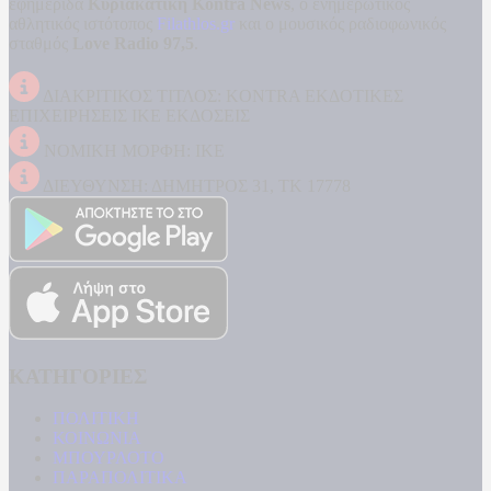
εφημερίδα
Κυριακάτικη Kontra News
, ο ενημερωτικός
αθλητικός ιστότοπος
Filathlos.gr
και ο μουσικός ραδιοφωνικός
σταθμός
Love Radio 97,5
.
ΔΙΑΚΡΙΤΙΚΟΣ ΤΙΤΛΟΣ: KONTRA ΕΚΔΟΤΙΚΕΣ
ΕΠΙΧΕΙΡΗΣΕΙΣ ΙΚΕ ΕΚΔΟΣΕΙΣ
ΝΟΜΙΚΗ ΜΟΡΦΗ: ΙΚΕ
ΔΙΕΥΘΥΝΣΗ: ΔΗΜΗΤΡΟΣ 31, ΤΚ 17778
ΚΑΤΗΓΟΡΙΕΣ
ΠΟΛΙΤΙΚΗ
ΚΟΙΝΩΝΙΑ
ΜΠΟΥΡΛΟΤΟ
ΠΑΡΑΠΟΛΙΤΙΚΑ