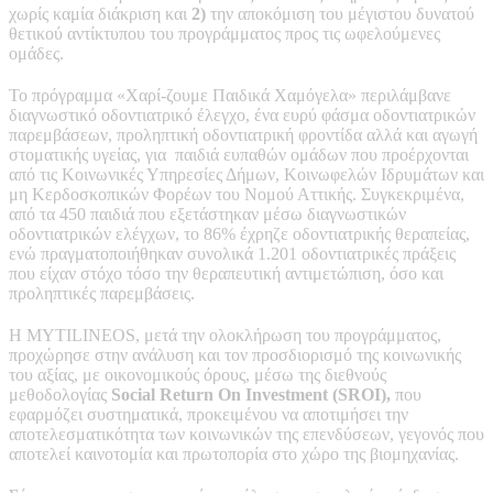
χωρίς καμία διάκριση
και
2)
την αποκόμιση του μέγιστου δυνατού
θετικού αντίκτυπου του προγράμματος προς τις ωφελούμενες
ομάδες.
Το πρόγραμμα «Χαρί-ζουμε Παιδικά Χαμόγελα» περιλάμβανε
διαγνωστικό οδοντιατρικό έλεγχο, ένα ευρύ φάσμα οδοντιατρικών
παρεμβάσεων, προληπτική οδοντιατρική φροντίδα αλλά και αγωγή
στοματικής υγείας, για παιδιά ευπαθών ομάδων που προέρχονται
από τις Κοινωνικές Υπηρεσίες Δήμων, Κοινωφελών Ιδρυμάτων και
μη Κερδοσκοπικών Φορέων του Νομού Αττικής. Συγκεκριμένα,
από τα 450 παιδιά που εξετάστηκαν μέσω διαγνωστικών
οδοντιατρικών ελέγχων, το 86% έχρηζε οδοντιατρικής θεραπείας,
ενώ πραγματοποιήθηκαν συνολικά 1.201 οδοντιατρικές πράξεις
που είχαν στόχο τόσο την θεραπευτική αντιμετώπιση, όσο και
προληπτικές παρεμβάσεις.
Η MYTILINEOS, μετά την ολοκλήρωση του προγράμματος,
προχώρησε στην ανάλυση και τον προσδιορισμό της κοινωνικής
του αξίας, με οικονομικούς όρους, μέσω της διεθνούς
μεθοδολογίας
Social Return On Investment (SROI),
που
εφαρμόζει συστηματικά, προκειμένου να αποτιμήσει την
αποτελεσματικότητα των κοινωνικών της επενδύσεων, γεγονός που
αποτελεί καινοτομία και πρωτοπορία στο χώρο της βιομηχανίας.