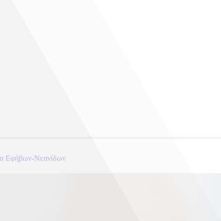
μα Εφήβων-Νεανίδων