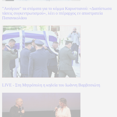
"Ανοίγουν" τα στόματα για το κόμμα Καρυστιανού: «Διαπίστωσα
τάσεις συγκεντρωτισμού», λέει ο πτέραρχος εν αποστρατεία
Παπανικολάου
LIVE - Στη Μητρόπολη η κηδεία του Ιωάννη Βαρβιτσιώτη