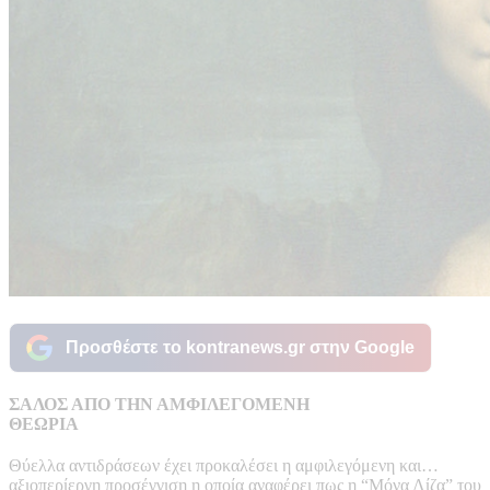
Προσθέστε το kontranews.gr στην Google
ΣΑΛΟΣ ΑΠΟ ΤΗΝ ΑΜΦΙΛΕΓΟΜΕΝΗ
ΘΕΩΡΙΑ
Θύελλα αντιδράσεων έχει προκαλέσει η αμφιλεγόμενη και…
αξιοπερίεργη προσέγγιση η οποία αναφέρει πως η “Μόνα Λίζα” του