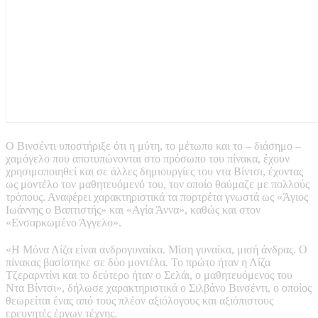
Ο Βινσέντι υποστήριξε ότι η μύτη, το μέτωπο και το – διάσημο –
χαμόγελο που αποτυπώνονται στο πρόσωπο του πίνακα, έχουν
χρησιμοποιηθεί και σε άλλες δημιουργίες του ντα Βίντσι, έχοντας
ως μοντέλο τον μαθητευόμενό του, τον οποίο θαύμαζε με πολλούς
τρόπους. Αναφέρει χαρακτηριστικά τα πορτρέτα γνωστά ως «Άγιος
Ιωάννης ο Βαπτιστής» και «Αγία Άννα», καθώς και στον
«Ενσαρκωμένο Άγγελο».
«Η Μόνα Λίζα είναι ανδρογυναίκα. Μίση γυναίκα, μισή άνδρας. Ο
πίνακας βασίστηκε σε δύο μοντέλα. Το πρώτο ήταν η Λίζα
Τζεραρντίνι και το δεύτερο ήταν ο Σελάι, ο μαθητευόμενος του
Ντα Βίντσι», δήλωσε χαρακτηριστικά ο Σιλβάνο Βινσέντι, ο οποίος
θεωρείται ένας από τους πλέον αξιόλογους και αξιόπιστους
ερευνητές έργων τέχνης.