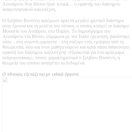
Λεονάρντο Ντα Βίντσι ήταν τελικά… ο εραστής του διάσημου
αναγεννησιακού καλλιτέχνη.
Ο Σιλβάνο Βινσέντι αφιέρωσε αρκετά μεγάλο χρονικό διάστημα
στην έρευνα και τη μελέτη του πίνακα, ο οποίος κοσμεί το διάσημο
Μουσείο του Λούβρου, στο Παρίσι. Το δημιούργημα του
Λεονάρντο ντα Βίντσι, σύμφωνα με τον Ιταλό ερευνητή, βασίστηκε
τόσο – στη γνωστή ερμηνεία – στη σύζυγο ενός εμπόρου από τη
Φλωρεντία, όσο και στον μαθητευόμενο και κατά πάσα πιθανότητα
εραστή του διάσημου καλλιτέχνη! «Πρόκειται για ένα αμάλγαμα
ανδρογυναίκας», τόνισε χαρακτηριστικά ο Σιλβάνο Βινσέντι, η
θεωρεία του οποίου ανατρέπει τα δεδομένα.
Ο πίνακας εξετάζεται με ειδικά όργανα