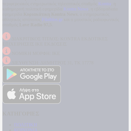
περιφερειακός ενημερωτικός τηλεοπτικός σταθμός
Kontra
, η
καθημερινή πολιτική εφημερίδα
Kontra News
, η εβδομαδιαία
εφημερίδα
Κυριακάτικη Kontra News
, ο ενημερωτικός
αθλητικός ιστότοπος
Filathlos.gr
και ο μουσικός ραδιοφωνικός
σταθμός
Love Radio 97,5
.
ΔΙΑΚΡΙΤΙΚΟΣ ΤΙΤΛΟΣ: KONTRA ΕΚΔΟΤΙΚΕΣ
ΕΠΙΧΕΙΡΗΣΕΙΣ ΙΚΕ ΕΚΔΟΣΕΙΣ
ΝΟΜΙΚΗ ΜΟΡΦΗ: ΙΚΕ
ΔΙΕΥΘΥΝΣΗ: ΔΗΜΗΤΡΟΣ 31, ΤΚ 17778
ΚΑΤΗΓΟΡΙΕΣ
ΠΟΛΙΤΙΚΗ
ΚΟΙΝΩΝΙΑ