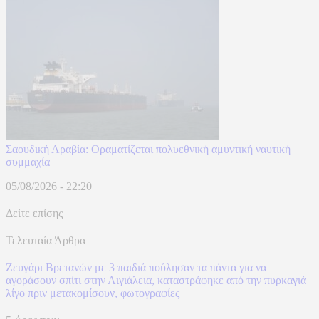
Σαουδική Αραβία: Οραματίζεται πολυεθνική αμυντική ναυτική
συμμαχία
05/08/2026 - 22:20
Δείτε επίσης
Τελευταία Άρθρα
Ζευγάρι Βρετανών με 3 παιδιά πούλησαν τα πάντα για να
αγοράσουν σπίτι στην Αιγιάλεια, καταστράφηκε από την πυρκαγιά
λίγο πριν μετακομίσουν, φωτογραφίες