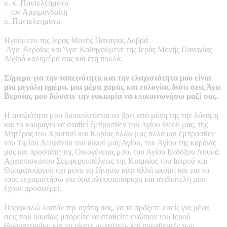
κ. κ. Παντελέημονα
– τον Αρχιμανδρίτη
π. Παντελεήμονα
Ηγούμενο της Ιεράς Μονής Παναγίας Δοβρά
Άγιε Βεροίας και Άγιε Καθηγούμενε της Ιεράς Μονής Παναγίας
Δοβρά καλημέρα σας και έτη πολλά.
Σήμερα για την ταπεινότητα και την ελαχιστότητα μου είναι
μια μεγάλη ημέρα, μια μέρα χαράς και ευλογίας διότι σεις Άγιε
Βεροίας μου δώσατε την ευκαιρία να επικοινωνήσω μαζί σας.
Η αναξιότητα μου δυσκολεύεται να βρει από μόνη της την δύναμη
και το κουράγιο να σταθεί έμπροσθεν του Αγίου Θεού μας, της
Μητέρας του Χριστού και Κυρίας όλων μας αλλά και έμπροσθεν
του Τιμίου Λειψάνου του δικού μας Αγίου, του Αγίου της καρδιάς
μας και προστάτη της Οικογένειας μου, του Αγίου Ενδόξου Λουκά
Αρχιεπισκόπου Συμφερουπόλεως της Κριμαίας του Ιατρού και
Θαυματουργού όχι μόνο να ζήτησω κάτι αλλά ακόμη και για να
τους ευχαριστήσω για όσα πλουσιοπάροχα και ανιδιοτελή μου
έχουν προσφέρει.
Παρακαλώ λοιπόν την αγάπη σας, να το πράξετε εσείς για μένα,
σεις που δικαίως μπορείτε να σταθείτε ενώπιον του Ιερού
Θυσιαστηρίου και να γίνετε «μεσίτες» και πρεσβευτές των