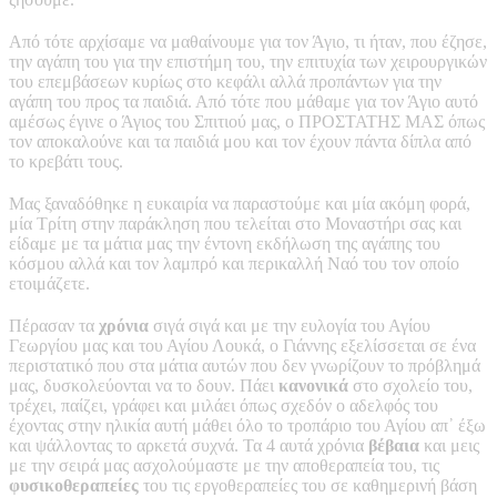
Από τότε αρχίσαμε να μαθαίνουμε για τον Άγιο, τι ήταν, που έζησε,
την αγάπη του για την επιστήμη του, την επιτυχία των χειρουργικών
του επεμβάσεων κυρίως στο κεφάλι αλλά προπάντων για την
αγάπη του προς τα παιδιά. Από τότε που μάθαμε για τον Άγιο αυτό
αμέσως έγινε ο Άγιος του Σπιτιού μας, ο ΠΡΟΣΤΑΤΗΣ ΜΑΣ όπως
τον αποκαλούνε και τα παιδιά μου και τον έχουν πάντα δίπλα από
το κρεβάτι τους.
Μας ξαναδόθηκε η ευκαιρία να παραστούμε και μία ακόμη φορά,
μία Τρίτη στην παράκληση που τελείται στο Μοναστήρι σας και
είδαμε με τα μάτια μας την έντονη εκδήλωση της αγάπης του
κόσμου αλλά και τον λαμπρό και περικαλλή Ναό του τον οποίο
ετοιμάζετε.
Πέρασαν τα
χρόνια
σιγά σιγά και με την ευλογία του Αγίου
Γεωργίου μας και του Αγίου Λουκά, ο Γιάννης εξελίσσεται σε ένα
περιστατικό που στα μάτια αυτών που δεν γνωρίζουν το πρόβλημά
μας, δυσκολεύονται να το δουν. Πάει
κανονικά
στο σχολείο του,
τρέχει, παίζει, γράφει και μιλάει όπως σχεδόν ο αδελφός του
έχοντας στην ηλικία αυτή μάθει όλο το τροπάριο του Αγίου απ᾽ έξω
και ψάλλοντας το αρκετά συχνά. Τα 4 αυτά χρόνια
βέβαια
και μεις
με την σειρά μας ασχολούμαστε με την αποθεραπεία του, τις
φυσικοθεραπείες
του τις εργοθεραπείες του σε καθημερινή βάση