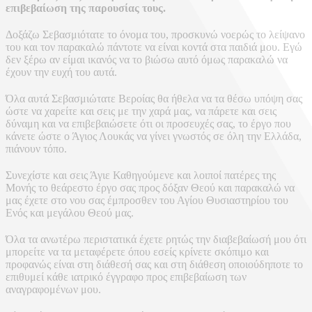
επιβεβαίωση της παρουσίας τους.
Δοξάζω Σεβασμιότατε το όνομα του, προσκυνώ νοερώς το λείψανο
του και τον παρακαλώ πάντοτε να είναι κοντά στα παιδιά μου. Εγώ
δεν ξέρω αν είμαι ικανός να το βιώσω αυτό όμως παρακαλώ να
έχουν την ευχή του αυτά.
Όλα αυτά Σεβασμιώτατε Βεροίας θα ήθελα να τα θέσω υπόψη σας
ώστε να χαρείτε και σεις με την χαρά μας, να πάρετε και σεις
δύναμη και να επιβεβαιώσετε ότι οι προσευχές σας, το έργο που
κάνετε ώστε ο Άγιος Λουκάς να γίνει γνωστός σε όλη την Ελλάδα,
πιάνουν τόπο.
Συνεχίστε και σεις Άγιε Καθηγούμενε και λοιποί πατέρες της
Μονής το θεάρεστο έργο σας προς δόξαν Θεού και παρακαλώ να
μας έχετε στο νου σας έμπροσθεν του Αγίου Θυσιαστηρίου του
Ενός και μεγάλου Θεού μας.
Όλα τα ανωτέρω περιστατικά έχετε ρητώς την διαβεβαίωσή μου ότι
μπορείτε να τα μεταφέρετε όπου εσείς κρίνετε σκόπιμο και
προφανώς είναι στη διάθεσή σας και στη διάθεση οποιούδηποτε το
επιθυμεί κάθε ιατρικό έγγραφο προς επιβεβαίωση των
αναγραφομένων μου.