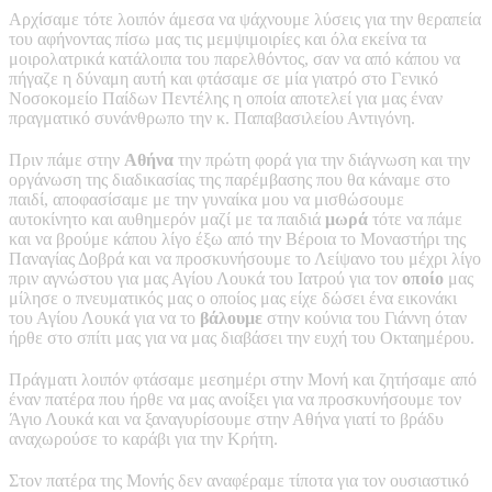
Αρχίσαμε τότε λοιπόν άμεσα να ψάχνουμε λύσεις για την θεραπεία
του αφήνοντας πίσω μας τις μεμψιμοιρίες και όλα εκείνα τα
μοιρολατρικά κατάλοιπα του παρελθόντος, σαν να από κάπου να
πήγαζε η δύναμη αυτή και φτάσαμε σε μία γιατρό στο Γενικό
Νοσοκομείο Παίδων Πεντέλης η οποία αποτελεί για μας έναν
πραγματικό συνάνθρωπο την κ. Παπαβασιλείου Αντιγόνη.
Πριν πάμε στην
Αθήνα
την πρώτη φορά για την διάγνωση και την
οργάνωση της διαδικασίας της παρέμβασης που θα κάναμε στο
παιδί, αποφασίσαμε με την γυναίκα μου να μισθώσουμε
αυτοκίνητο και αυθημερόν μαζί με τα παιδιά
μωρά
τότε να πάμε
και να βρούμε κάπου λίγο έξω από την Βέροια το Μοναστήρι της
Παναγίας Δοβρά και να προσκυνήσουμε το Λείψανο του μέχρι λίγο
πριν αγνώστου για μας Αγίου Λουκά του Ιατρού για τον
οποίο
μας
μίλησε ο πνευματικός μας ο οποίος μας είχε δώσει ένα εικονάκι
του Αγίου Λουκά για να το
βάλουμε
στην κούνια του Γιάννη όταν
ήρθε στο σπίτι μας για να μας διαβάσει την ευχή του Οκταημέρου.
Πράγματι λοιπόν φτάσαμε μεσημέρι στην Μονή και ζητήσαμε από
έναν πατέρα που ήρθε να μας ανοίξει για να προσκυνήσουμε τον
Άγιο Λουκά και να ξαναγυρίσουμε στην Αθήνα γιατί το βράδυ
αναχωρούσε το καράβι για την Κρήτη.
Στον πατέρα της Μονής δεν αναφέραμε τίποτα για τον ουσιαστικό