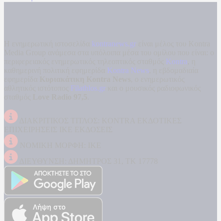
Η ενημερωτική ιστοσελίδα
kontranews.gr
είναι μέλος του Kontra
Media Group ανάμεσα στα υπόλοιπα μέσα του ομίλου που είναι: ο
περιφερειακός ενημερωτικός τηλεοπτικός σταθμός
Kontra
, η
καθημερινή πολιτική εφημερίδα
Kontra News
, η εβδομαδιαία
εφημερίδα
Κυριακάτικη Kontra News
, ο ενημερωτικός
αθλητικός ιστότοπος
Filathlos.gr
και ο μουσικός ραδιοφωνικός
σταθμός
Love Radio 97,5
.
ΔΙΑΚΡΙΤΙΚΟΣ ΤΙΤΛΟΣ: KONTRA ΕΚΔΟΤΙΚΕΣ
ΕΠΙΧΕΙΡΗΣΕΙΣ ΙΚΕ ΕΚΔΟΣΕΙΣ
ΝΟΜΙΚΗ ΜΟΡΦΗ: ΙΚΕ
ΔΙΕΥΘΥΝΣΗ: ΔΗΜΗΤΡΟΣ 31, ΤΚ 17778