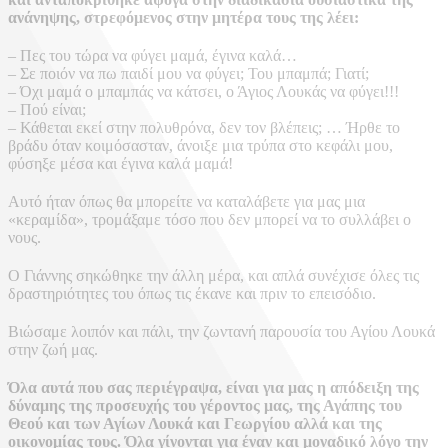
ανάνηψης, στρεφόμενος στην μητέρα τους της λέει:
– Πες του τώρα να φύγει μαμά, έγινα καλά…
– Σε ποιόν να πω παιδί μου να φύγει; Του μπαμπά; Γιατί;
– Όχι μαμά ο μπαμπάς να κάτσει, ο Άγιος Λουκάς να φύγει!!!
– Πού είναι;
– Κάθεται εκεί στην πολυθρόνα, δεν τον βλέπεις; … Ήρθε το
βράδυ όταν κοιμόσασταν, άνοιξε μια τρύπα στο κεφάλι μου,
φύσηξε μέσα και έγινα καλά μαμά!
Αυτό ήταν όπως θα μπορείτε να καταλάβετε για μας μια
«κεραμίδα», τρομάξαμε τόσο που δεν μπορεί να το συλλάβει ο
νους.
Ο Γιάννης σηκώθηκε την άλλη μέρα, και απλά συνέχισε όλες τις
δραστηριότητες του όπως τις έκανε και πριν το επεισόδιο.
Βιώσαμε λοιπόν και πάλι, την ζωντανή παρουσία του Αγίου Λουκά
στην ζωή μας.
Όλα αυτά που σας περιέγραψα, είναι για μας η απόδειξη της
δύναμης της προσευχής του γέροντος μας, της Αγάπης του
Θεού και των Αγίων Λουκά και Γεωργίου αλλά και της
οικονομίας τους. Όλα γίνονται για έναν και μοναδικό λόγο την