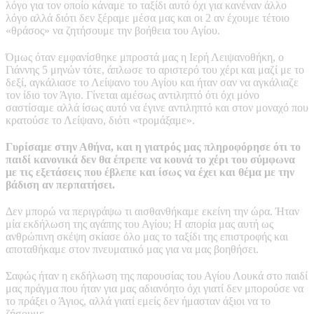
λόγο για τον οποίο κάναμε το ταξίδι αυτό όχι για κανέναν άλλο
λόγο αλλά διότι δεν ξέραμε μέσα μας και οι 2 αν έχουμε τέτοιο
«θράσος» να ζητήσουμε την βοήθεια του Αγίου.
Όμως όταν εμφανίσθηκε μπροστά μας η Ιερή Λειψανοθήκη, ο
Γιάννης 5 μηνών τότε, άπλωσε το αριστερό του χέρι και μαζί με το
δεξί, αγκάλιασε το Λείψανο του Αγίου και ήταν σαν να αγκάλιαζε
τον ίδιο τον Άγιο. Γίνεται αμέσως αντιληπτό ότι όχι μόνο
σαστίσαμε αλλά ίσως αυτό να έγινε αντιληπτό και στον μοναχό που
κρατούσε το Λείψανο, διότι «τρομάξαμε».
Γυρίσαμε στην Αθήνα, και η γιατρός μας πληροφόρησε ότι το
παιδί κανονικά δεν θα έπρεπε να κουνά το χέρι του σύμφωνα
με τις εξετάσεις που έβλεπε και ίσως να έχει και θέμα με την
βάδιση αν περπατήσει.
Δεν μπορώ να περιγράψω τι αισθανθήκαμε εκείνη την ώρα. Ήταν
μία εκδήλωση της αγάπης του Αγίου; Η απορία μας αυτή ως
ανθρώπινη σκέψη σκίασε όλο μας το ταξίδι της επιστροφής και
αποταθήκαμε στον πνευματικό μας για να μας βοηθήσει.
Σαφώς ήταν η εκδήλωση της παρουσίας του Αγίου Λουκά στο παιδί
μας πράγμα που ήταν για μας αδιανόητο όχι γιατί δεν μπορούσε να
το πράξει ο Άγιος, αλλά γιατί εμείς δεν ήμασταν άξιοι να το
ζήσουμε.