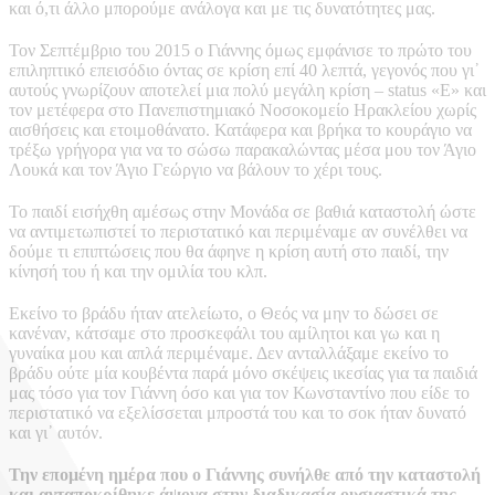
και ό,τι άλλο μπορούμε ανάλογα και με τις δυνατότητες μας.
Τον Σεπτέμβριο του 2015 ο Γιάννης όμως εμφάνισε το πρώτο του
επιληπτικό επεισόδιο όντας σε κρίση επί 40 λεπτά, γεγονός που γι᾽
αυτούς γνωρίζουν αποτελεί μια πολύ μεγάλη κρίση – status «Ε» και
τον μετέφερα στο Πανεπιστημιακό Νοσοκομείο Ηρακλείου χωρίς
αισθήσεις και ετοιμοθάνατο. Κατάφερα και βρήκα το κουράγιο να
τρέξω γρήγορα για να το σώσω παρακαλώντας μέσα μου τον Άγιο
Λουκά και τον Άγιο Γεώργιο να βάλουν το χέρι τους.
Το παιδί εισήχθη αμέσως στην Μονάδα σε βαθιά καταστολή ώστε
να αντιμετωπιστεί το περιστατικό και περιμέναμε αν συνέλθει να
δούμε τι επιπτώσεις που θα άφηνε η κρίση αυτή στο παιδί, την
κίνησή του ή και την ομιλία του κλπ.
Εκείνο το βράδυ ήταν ατελείωτο, ο Θεός να μην το δώσει σε
κανέναν, κάτσαμε στο προσκεφάλι του αμίλητοι και γω και η
γυναίκα μου και απλά περιμέναμε. Δεν ανταλλάξαμε εκείνο το
βράδυ ούτε μία κουβέντα παρά μόνο σκέψεις ικεσίας για τα παιδιά
μας τόσο για τον Γιάννη όσο και για τον Κωνσταντίνο που είδε το
περιστατικό να εξελίσσεται μπροστά του και το σοκ ήταν δυνατό
και γι᾽ αυτόν.
Την επομένη ημέρα που ο Γιάννης συνήλθε από την καταστολή
και ανταποκρίθηκε άψογα στην διαδικασία ουσιαστικά της