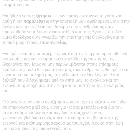
αιτημάτων μας.
Θα ήθελα να σας
ζητήσω
εκ των προτέρων συγνώμη για τυχόν
λάθη ή και
παραλείψεις
στην επιστολή μου οφειλόμενα μόνο στην
άγνοια και την αφέλεια που διακρίνει τους ανθρώπους όταν
προσπαθούν να μιλήσουν για τον Θεό και τους Αγίους Του. Δεν
είμαι
θεολόγος
ούτε γνωρίζω την επιστήμη της Θεολογίας και το
τυπικό μιας τέτοιας
επικοινωνίας
.
Θα πρέπει να σας μεταφέρω όμως ότι στην ζωή μου προσπαθώ να
αντιληφθώ και να εφαρμόσω έναν κλάδο της επιστήμης της
Θεολογίας που ίσως να μην περιλαμβάνεται στους επίσημους
κλάδους της αλλά θεωρώ ότι για μας τους ανθρώπους θα πρέπει να
είναι το κύριο μέλημά μας, την «Βιωματική»Θεολογία». Αυτά
δηλαδή που διδαχθήκαμε από το σπίτι μας, το σχολείο και την
ενεργό συμμετοχή μας στην ζωή και τα μυστήρια της Εκκλησίας
μας.
Ο λόγος για τον οποίο αναζήτησα – και σεις το πράξατε – να έρθω
σε επικοινωνία μαζί σας, είναι για να σας μεταφέρω και δια του
σεπτού σας προσώπου και των δικών σας χειλέων να
γνωστοποιηθεί όπου εσείς κρίνετε σκόπιμο του βιώματος της
ενεργού και καθημερινής παρουσίας του Αγίου Λουκά στην ζωή
μου και κυρίως της οικογένειάς μου.