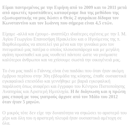
Είμαι παντρεμένος με την Ειρήνη από το 2009 και το 2011 μετά
από αρκετές προσπάθειες καταφέραμε δια της μεθόδου της
εξωσωματικής να μας δώσει ο Θεός 2 αγοράκια δίδυμα τον
Κωνσταντίνο και τον Ιωάννη που σήμερα είναι 4,5 ετών.
Είχαμε -αλλά και έχουμε- αναπτύξει ιδιαίτερες σχέσεις με την Ι. Μ.
Αγίου Γεωργίου Επανοσήφη Ηρακλείου και ο Ηγούμενος της π.
Βαρθολομαίος να αποτελεί για μένα και την γυναίκα μου τον
πνευματικό μας πατέρα ο οποίος πλουσιοπάροχα και με μεγάλη
αγάπη προσπαθεί και μας νουθετεί πάντοτε ώστε να γινόμαστε
καλύτεροι άνθρωποι και να χτίσουμε σωστά την οικογένειά μας.
Το ένα μας παιδί ο Γιάννης είναι ένα παιδάκι που όταν ήταν ακόμη
έμβρυο περίπου στην 30η εβδομάδα της κύησης, έπαθε ουσιαστικά
εγκαφαλικό επεισόδιο και γεννήθηκε με βαριά εγκεφαλική
παράλυση όπως αναφέρει και έγγραφο του Κέντρου Πιστοποίησης
Αναπηρίας και Αριστερή Ημιπληγία.
Η δε διάγνωση και η πρώτη
μας επαφή με τους γιατρούς άρχισε από τον Μάϊο του 2012
όταν ήταν 5 μηνών.
Ο μικρός τότε δεν είχε την δυνατότητα να σηκώσει το αριστερό του
χέρι και όλη του η αριστερή πλευρά ήταν ουσιαστικά αμέτοχη σε
όλα.