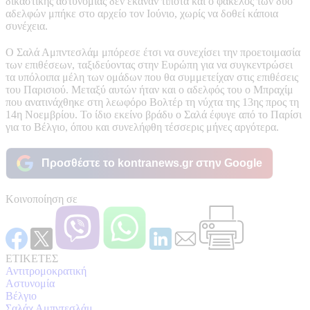
δικαστικής αστυνομίας δεν έκαναν τίποτα και ο φάκελος των δύο
αδελφών μπήκε στο αρχείο τον Ιούνιο, χωρίς να δοθεί κάποια
συνέχεια.
Ο Σαλά Αμπντεσλάμ μπόρεσε έτσι να συνεχίσει την προετοιμασία
των επιθέσεων, ταξιδεύοντας στην Ευρώπη για να συγκεντρώσει
τα υπόλοιπα μέλη των ομάδων που θα συμμετείχαν στις επιθέσεις
του Παρισιού. Μεταξύ αυτών ήταν και ο αδελφός του ο Μπραχίμ
που ανατινάχθηκε στη λεωφόρο Βολτέρ τη νύχτα της 13ης προς τη
14η Νοεμβρίου. Το ίδιο εκείνο βράδυ ο Σαλά έφυγε από το Παρίσι
για το Βέλγιο, όπου και συνελήφθη τέσσερις μήνες αργότερα.
Προσθέστε το kontranews.gr στην Google
Κοινοποίηση σε
ΕΤΙΚΕΤΕΣ
Αντιτρομοκρατική
Αστυνομία
Βέλγιο
Σαλάχ Αμπντεσλάμ