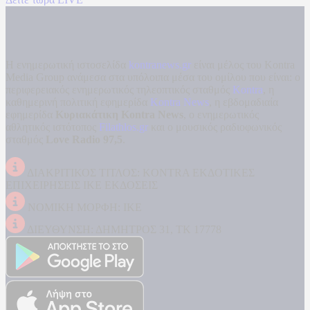
Η ενημερωτική ιστοσελίδα
kontranews.gr
είναι μέλος του Kontra
Media Group ανάμεσα στα υπόλοιπα μέσα του ομίλου που είναι: ο
περιφερειακός ενημερωτικός τηλεοπτικός σταθμός
Kontra
, η
καθημερινή πολιτική εφημερίδα
Kontra News
, η εβδομαδιαία
εφημερίδα
Κυριακάτικη Kontra News
, ο ενημερωτικός
αθλητικός ιστότοπος
Filathlos.gr
και ο μουσικός ραδιοφωνικός
σταθμός
Love Radio 97,5
.
ΔΙΑΚΡΙΤΙΚΟΣ ΤΙΤΛΟΣ: KONTRA ΕΚΔΟΤΙΚΕΣ
ΕΠΙΧΕΙΡΗΣΕΙΣ ΙΚΕ ΕΚΔΟΣΕΙΣ
ΝΟΜΙΚΗ ΜΟΡΦΗ: ΙΚΕ
ΔΙΕΥΘΥΝΣΗ: ΔΗΜΗΤΡΟΣ 31, ΤΚ 17778