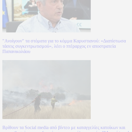
"Ανοίγουν" τα στόματα για το κόμμα Καρυστιανού: «Διαπίστωσα
τάσεις συγκεντρωτισμού», λέει ο πτέραρχος εν αποστρατεία
Παπανικολάου
Βρίθουν τα Social media από βίντεο με καταγγελίες κατοίκων και