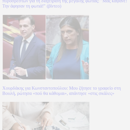
πυροσβεστών για τη διαχείριση της μεγάλης φωτιάς: "Μας κάψανε!
Την άφησαν τη φωτιά!" (βίντεο)
Χουρδάκης για Κωνσταντοπούλου: Μου ζήτησε το γραφείο στη
Βουλή, ρώτησα «πού θα κάθομαι», απάντησε «στις σκάλες»