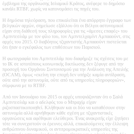
έμβλημα της οργάνωσης Ισλαμικό Κράτος, ανέφερε το δημόσιο
κανάλι RTBF, χωρίς να κατονομάσει τις πηγές του.
Η δημόσια τηλεόραση, που επικαλείται ένα απόρρητο έγγραφο των
βελγικών αρχών, σημείωσε εξάλλου ότι οι Βέλγοι αστυνομικοί
είχαν στη διάθεσή τους πληροφορίες για τις «άμεσες επαφές» του
Αμπντεσλάμ με τον φίλο του, τον Αμπντελχαμίντ Αμπααούντ, στις
αρχές του 2015. Ο διαβόητος τζιχαντιστής Αμπααούντ πιστεύεται
ότι ήταν ο εγκέφαλος των επιθέσεων του Παρισιού.
Η φωτογραφία του Αμπντεσλάμ που διαφήμιζε τις σχέσεις του με
το ΙΚ σε ιστοτόπους κοινωνικής δικτύωσης δεν ξέφυγε από την
προσοχή του Οργάνου Συντονισμού για την Ανάλυση της Απειλής
(OCAM), όμως «εκείνη την εποχή δεν υπήρξε καμία αντίδραση,
ούτε από την αστυνομία, ούτε από τις υπηρεσίες πληροφοριών»,
σύμφωνα με το RTBF.
Από τον Ιανουάριο του 2015 οι αρχές υποψιάζονταν ότι ο Σαλά
Αμπντεσλάμ και ο αδελφός του ο Μπραχίμ είχαν
ριζοσπαστικοποιηθεί. Κλήθηκαν και οι δύο να καταθέσουν στην
αστυνομία αλλά αρνήθηκαν κάθε σχέση με τζιχαντιστικές
οργανώσεις και αφέθηκαν ελεύθεροι. Ένας ανακριτής είχε ζητήσει
τότε να συνεχιστούν οι έρευνες αλλά, επικαλούμενες την έλλειψη
ανθρώπινου δυναμικού, οι αντιτρομοκρατικές υπηρεσίες της