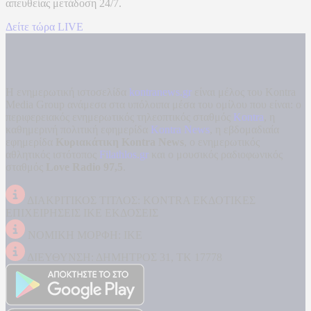
απευθείας μετάδοση
24/7.
Δείτε τώρα LIVE
Η ενημερωτική ιστοσελίδα
kontranews.gr
είναι μέλος του Kontra
Media Group ανάμεσα στα υπόλοιπα μέσα του ομίλου που είναι: ο
περιφερειακός ενημερωτικός τηλεοπτικός σταθμός
Kontra
, η
καθημερινή πολιτική εφημερίδα
Kontra News
, η εβδομαδιαία
εφημερίδα
Κυριακάτικη Kontra News
, ο ενημερωτικός
αθλητικός ιστότοπος
Filathlos.gr
και ο μουσικός ραδιοφωνικός
σταθμός
Love Radio 97,5
.
ΔΙΑΚΡΙΤΙΚΟΣ ΤΙΤΛΟΣ: KONTRA ΕΚΔΟΤΙΚΕΣ
ΕΠΙΧΕΙΡΗΣΕΙΣ ΙΚΕ ΕΚΔΟΣΕΙΣ
ΝΟΜΙΚΗ ΜΟΡΦΗ: ΙΚΕ
ΔΙΕΥΘΥΝΣΗ: ΔΗΜΗΤΡΟΣ 31, ΤΚ 17778