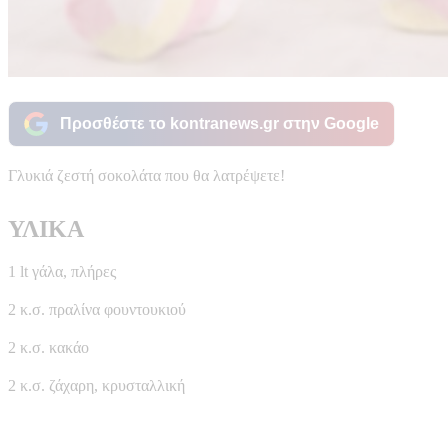
Προσθέστε το kontranews.gr στην Google
Γλυκιά ζεστή σοκολάτα που θα λατρέψετε!
ΥΛΙΚΑ
1 lt γάλα, πλήρες
2 κ.σ. πραλίνα φουντουκιού
2 κ.σ. κακάο
2 κ.σ. ζάχαρη, κρυσταλλική