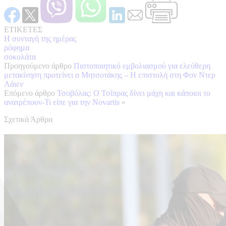
ΕΤΙΚΕΤΕΣ
Η συνταγή της ημέρας
ρόφημα
σοκολάτα
Προηγούμενο άρθρο
Πιστοποιητικό εμβολιασμού για ελεύθερη
μετακίνηση προτείνει o Μητσοτάκης – Η επιστολή στη Φον Ντερ
Λάιεν
Επόμενο άρθρο
Τσοβόλας: Ο Τσίπρας δίνει μάχη και κάποιοι το
ανατρέπουν-Τι είπε για την Novartis
»
Σχετικά Άρθρα