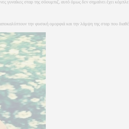
νες γυναίκες σταρ της σόουμπιζ, αυτό όμως δεν σημαίνει έχει κόμπλε
, αποκαλύπτουν την φυσική ομορφιά και την λάμψη της σταρ που διαθέ