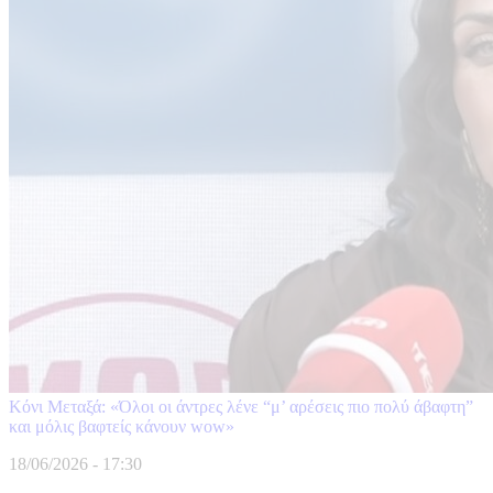
Κόνι Μεταξά: «Όλοι οι άντρες λένε “μ’ αρέσεις πιο πολύ άβαφτη”
και μόλις βαφτείς κάνουν wow»
18/06/2026 - 17:30