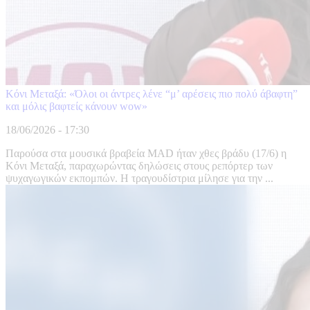
Κόνι Μεταξά: «Όλοι οι άντρες λένε “μ’ αρέσεις πιο πολύ άβαφτη”
και μόλις βαφτείς κάνουν wow»
18/06/2026 - 17:30
Παρούσα στα μουσικά βραβεία MAD ήταν χθες βράδυ (17/6) η
Κόνι Μεταξά, παραχωρώντας δηλώσεις στους ρεπόρτερ των
ψυχαγωγικών εκπομπών. Η τραγουδίστρια μίλησε για την ...