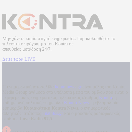
Μην χάνετε καμία στιγμή ενημέρωσης.Παρακολουθήστε το
τηλεοπτικό πρόγραμμα του
Kontra
σε
απευθείας μετάδοση
24/7.
Δείτε τώρα LIVE
Η ενημερωτική ιστοσελίδα
kontranews.gr
είναι μέλος του Kontra
Media Group ανάμεσα στα υπόλοιπα μέσα του ομίλου που είναι: ο
περιφερειακός ενημερωτικός τηλεοπτικός σταθμός
Kontra
, η
καθημερινή πολιτική εφημερίδα
Kontra News
, η εβδομαδιαία
εφημερίδα
Κυριακάτικη Kontra News
, ο ενημερωτικός
αθλητικός ιστότοπος
Filathlos.gr
και ο μουσικός ραδιοφωνικός
σταθμός
Love Radio 97,5
.