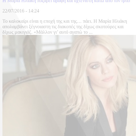
Η Μαρία Ηλιάκη ποζάρει άβαφη και αχτένιστη κάτω από τον ήλιο
22/07/2016 - 14:24
Το καλοκαίρι είναι η εποχή της και της… πάει. Η Μαρία Ηλιάκη
απολαμβάνει ξέγνοιαστη τις διακοπές της δίχως σκοτούρες και
δίχως μακιγιάζ. «Μάλλον γι’ αυτό αγαπώ το ...