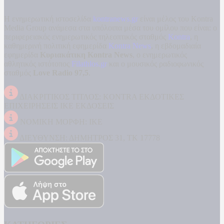
Η ενημερωτική ιστοσελίδα
kontranews.gr
είναι μέλος του Kontra
Media Group ανάμεσα στα υπόλοιπα μέσα του ομίλου που είναι: ο
περιφερειακός ενημερωτικός τηλεοπτικός σταθμός
Kontra
, η
καθημερινή πολιτική εφημερίδα
Kontra News
, η εβδομαδιαία
εφημερίδα
Κυριακάτικη Kontra News
, ο ενημερωτικός
αθλητικός ιστότοπος
Filathlos.gr
και ο μουσικός ραδιοφωνικός
σταθμός
Love Radio 97,5
.
ΔΙΑΚΡΙΤΙΚΟΣ ΤΙΤΛΟΣ: KONTRA ΕΚΔΟΤΙΚΕΣ
ΕΠΙΧΕΙΡΗΣΕΙΣ ΙΚΕ ΕΚΔΟΣΕΙΣ
ΝΟΜΙΚΗ ΜΟΡΦΗ: ΙΚΕ
ΔΙΕΥΘΥΝΣΗ: ΔΗΜΗΤΡΟΣ 31, ΤΚ 17778