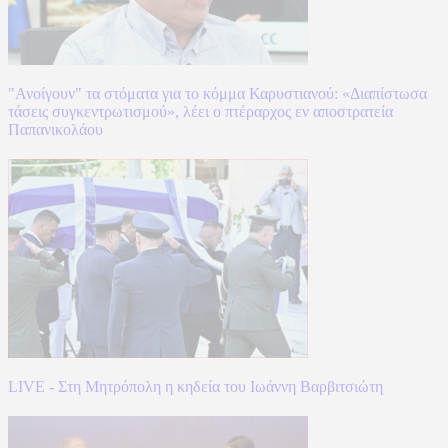
"Ανοίγουν" τα στόματα για το κόμμα Καρυστιανού: «Διαπίστωσα
τάσεις συγκεντρωτισμού», λέει ο πτέραρχος εν αποστρατεία
Παπανικολάου
LIVE - Στη Μητρόπολη η κηδεία του Ιωάννη Βαρβιτσιώτη