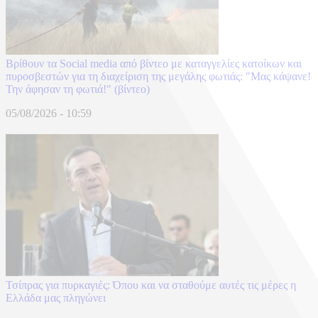
Βρίθουν τα Social media από βίντεο με καταγγελίες κατοίκων και
πυροσβεστών για τη διαχείριση της μεγάλης φωτιάς: "Μας κάψανε!
Την άφησαν τη φωτιά!" (βίντεο)
05/08/2026 - 10:59
Τσίπρας για πυρκαγιές: Όπου και να σταθούμε αυτές τις μέρες η
Ελλάδα μας πληγώνει