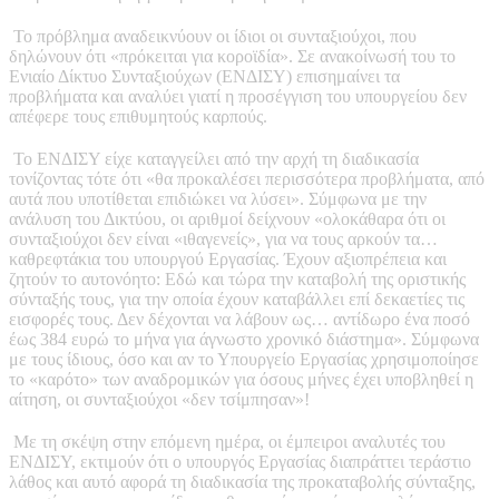
Το πρόβλημα αναδεικνύουν οι ίδιοι οι συνταξιούχοι, που
δηλώνουν ότι «πρόκειται για κοροϊδία». Σε ανακοίνωσή του το
Ενιαίο Δίκτυο Συνταξιούχων (ΕΝΔΙΣΥ) επισημαίνει τα
προβλήματα και αναλύει γιατί η προσέγγιση του υπουργείου δεν
απέφερε τους επιθυμητούς καρπούς.
Το ΕΝΔΙΣΥ είχε καταγγείλει από την αρχή τη διαδικασία
τονίζοντας τότε ότι «θα προκαλέσει περισσότερα προβλήματα, από
αυτά που υποτίθεται επιδιώκει να λύσει». Σύμφωνα με την
ανάλυση του Δικτύου, οι αριθμοί δείχνουν «ολοκάθαρα ότι οι
συνταξιούχοι δεν είναι «ιθαγενείς», για να τους αρκούν τα…
καθρεφτάκια του υπουργού Εργασίας. Έχουν αξιοπρέπεια και
ζητούν το αυτονόητο: Εδώ και τώρα την καταβολή της οριστικής
σύνταξής τους, για την οποία έχουν καταβάλλει επί δεκαετίες τις
εισφορές τους. Δεν δέχονται να λάβουν ως… αντίδωρο ένα ποσό
έως 384 ευρώ το μήνα για άγνωστο χρονικό διάστημα». Σύμφωνα
με τους ίδιους, όσο και αν το Υπουργείο Εργασίας χρησιμοποίησε
το «καρότο» των αναδρομικών για όσους μήνες έχει υποβληθεί η
αίτηση, οι συνταξιούχοι «δεν τσίμπησαν»!
Με τη σκέψη στην επόμενη ημέρα, οι έμπειροι αναλυτές του
ΕΝΔΙΣΥ, εκτιμούν ότι ο υπουργός Εργασίας διαπράττει τεράστιο
λάθος και αυτό αφορά τη διαδικασία της προκαταβολής σύνταξης,