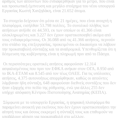
αριθμός των αιτούντων που ενδιαφέρθηκαν για το μέτρο, που είναι
και προσωπική έμπνευση και μεγάλο στοίχημα του νέου υπουργού
Εργασίας Κωστή Χατζηδάκη, είναι 21.652 άτομα.
Τα στοιχεία δείχνουν ότι μέσα σε 21 ημέρες, που είναι ανοιχτή η
πλατφόρμα, εισήλθαν 53.798 πολίτες. Το συνολικό πλήθος των
αιτήσεων ανήλθε σε 44.593, εκ των οποίων οι 41.366 είναι
ολοκληρωμένες και 3.227 δεν έχουν οριστικοποιηθεί ακόμα από
τους ενδιαφερόμενους. Οι 36.088 από τις 41.366 αιτήσεις, περνούν
στο στάδιο της επεξεργασίας, προκειμένου οι δικαιούχοι να λάβουν
την προκαταβολή σύνταξης και τα αναδρομικά. Υπενθυμίζεται ότι η
δέσμευση της κυβέρνησης είναι η πληρωμή πριν από το Πάσχα.
Οι περισσότερες οριστικές αιτήσεις αφορούσαν 12.314
ασφαλισμένους που πριν τον ΕΦΚΑ ανήκαν στον ΟΓΑ, 8.950 από
το ΙΚΑ-ΕΤΑΜ και 8.545 από τον τέως ΟΑΕΕ. Για τις υπόλοιπες
αιτήσεις, 4.375 αυτονοήτως απορρίφθηκαν, καθώς οι αιτούντες
λάμβαναν ήδη σύνταξη, 648 αφορούσαν διεθνείς συντάξεις που δεν
ήταν εξαρχής στο πεδίο της ρύθμισης, ενώ για άλλες 255 δεν
υπήρχε απόφαση Κέντρου Πιστοποίησης Αναπηρίας (ΚΕΠΑ).
Σύμφωνα με το υπουργείο Εργασίας, η ψηφιακή πλατφόρμα θα
παραμείνει ανοικτή για εκείνους που δεν έχουν οριστικοποιήσει την
αίτησή τους και όσους εκκρεμεί η σύνταξή τους και επιθυμούν να
υποβάλουν αίτηση για προκαταβολή στο μέλλον.