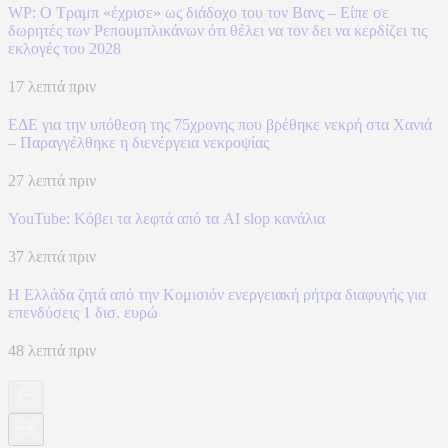
WP: Ο Τραμπ «έχρισε» ως διάδοχο του τον Βανς – Είπε σε
δωρητές των Ρεπουμπλικάνων ότι θέλει να τον δει να κερδίζει τις
εκλογές του 2028
17 λεπτά πριν
ΕΔΕ για την υπόθεση της 75χρονης που βρέθηκε νεκρή στα Χανιά
– Παραγγέλθηκε η διενέργεια νεκροψίας
27 λεπτά πριν
YouTube: Κόβει τα λεφτά από τα AI slop κανάλια
37 λεπτά πριν
Η Ελλάδα ζητά από την Κομισιόν ενεργειακή ρήτρα διαφυγής για
επενδύσεις 1 δισ. ευρώ
48 λεπτά πριν