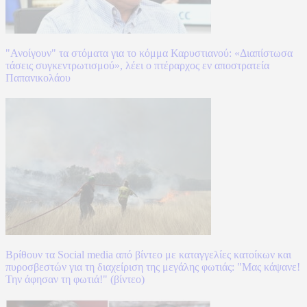
"Ανοίγουν" τα στόματα για το κόμμα Καρυστιανού: «Διαπίστωσα
τάσεις συγκεντρωτισμού», λέει ο πτέραρχος εν αποστρατεία
Παπανικολάου
Βρίθουν τα Social media από βίντεο με καταγγελίες κατοίκων και
πυροσβεστών για τη διαχείριση της μεγάλης φωτιάς: "Μας κάψανε!
Την άφησαν τη φωτιά!" (βίντεο)