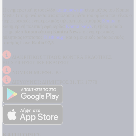
Η ενημερωτική ιστοσελίδα
kontranews.gr
είναι μέλος του Kontra
Media Group ανάμεσα στα υπόλοιπα μέσα του ομίλου που είναι: ο
περιφερειακός ενημερωτικός τηλεοπτικός σταθμός
Kontra
, η
καθημερινή πολιτική εφημερίδα
Kontra News
, η εβδομαδιαία
εφημερίδα
Κυριακάτικη Kontra News
, ο ενημερωτικός
αθλητικός ιστότοπος
Filathlos.gr
και ο μουσικός ραδιοφωνικός
σταθμός
Love Radio 97,5
.
ΔΙΑΚΡΙΤΙΚΟΣ ΤΙΤΛΟΣ: KONTRA ΕΚΔΟΤΙΚΕΣ
ΕΠΙΧΕΙΡΗΣΕΙΣ ΙΚΕ ΕΚΔΟΣΕΙΣ
ΝΟΜΙΚΗ ΜΟΡΦΗ: ΙΚΕ
ΔΙΕΥΘΥΝΣΗ: ΔΗΜΗΤΡΟΣ 31, ΤΚ 17778
ΚΑΤΗΓΟΡΙΕΣ