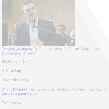
Τσίπρας για πυρκαγιές: Όπου και να σταθούμε αυτές τις μέρες η
Ελλάδα μας πληγώνει
03/08/2026 - 13:04
Δείτε επίσης
Τελευταία Άρθρα
Ζήσης Ρούμπος: «Δεν ξεχνώ ποτέ ότι αυτός ο κόσμος βάζει φαγητό
πάνω στο τραπέζι μου»
7 λεπτά πριν