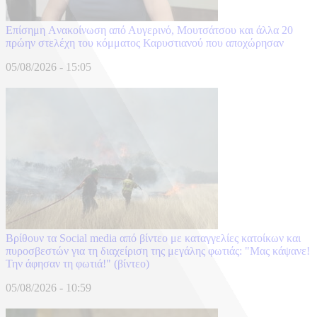
Επίσημη Aνακοίνωση από Αυγερινό, Μουτσάτσου και άλλα 20
πρώην στελέχη του κόμματος Καρυστιανού που αποχώρησαν
05/08/2026 - 15:05
Βρίθουν τα Social media από βίντεο με καταγγελίες κατοίκων και
πυροσβεστών για τη διαχείριση της μεγάλης φωτιάς: "Μας κάψανε!
Την άφησαν τη φωτιά!" (βίντεο)
05/08/2026 - 10:59