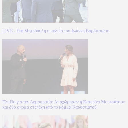
LIVE - Στη Μητρόπολη η κηδεία του Ιωάννη Βαρβιτσιώτη
Ελπίδα για την Δημοκρατία: Αποχώρησαν η Κατερίνα Μουτσάτσου
και δύο ακόμα στελέχη από το κόμμα Καρυστιανού