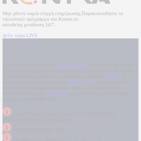
Μην χάνετε καμία στιγμή ενημέρωσης.Παρακολουθήστε το
τηλεοπτικό πρόγραμμα του
Kontra
σε
απευθείας μετάδοση
24/7.
Δείτε τώρα LIVE
Η ενημερωτική ιστοσελίδα
kontranews.gr
είναι μέλος του Kontra
Media Group ανάμεσα στα υπόλοιπα μέσα του ομίλου που είναι: ο
περιφερειακός ενημερωτικός τηλεοπτικός σταθμός
Kontra
, η
καθημερινή πολιτική εφημερίδα
Kontra News
, η εβδομαδιαία
εφημερίδα
Κυριακάτικη Kontra News
, ο ενημερωτικός
αθλητικός ιστότοπος
Filathlos.gr
και ο μουσικός ραδιοφωνικός
σταθμός
Love Radio 97,5
.
ΔΙΑΚΡΙΤΙΚΟΣ ΤΙΤΛΟΣ: KONTRA ΕΚΔΟΤΙΚΕΣ
ΕΠΙΧΕΙΡΗΣΕΙΣ ΙΚΕ ΕΚΔΟΣΕΙΣ
ΝΟΜΙΚΗ ΜΟΡΦΗ: ΙΚΕ
ΔΙΕΥΘΥΝΣΗ: ΔΗΜΗΤΡΟΣ 31, ΤΚ 17778