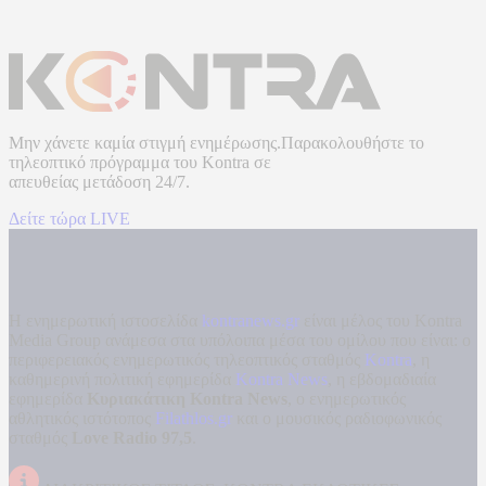
Μην χάνετε καμία στιγμή ενημέρωσης.Παρακολουθήστε το
τηλεοπτικό πρόγραμμα του
Kontra
σε
απευθείας μετάδοση
24/7.
Δείτε τώρα LIVE
Η ενημερωτική ιστοσελίδα
kontranews.gr
είναι μέλος του Kontra
Media Group ανάμεσα στα υπόλοιπα μέσα του ομίλου που είναι: ο
περιφερειακός ενημερωτικός τηλεοπτικός σταθμός
Kontra
, η
καθημερινή πολιτική εφημερίδα
Kontra News
, η εβδομαδιαία
εφημερίδα
Κυριακάτικη Kontra News
, ο ενημερωτικός
αθλητικός ιστότοπος
Filathlos.gr
και ο μουσικός ραδιοφωνικός
σταθμός
Love Radio 97,5
.