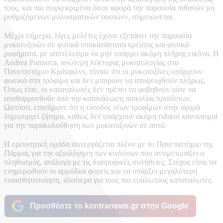
τους, και πιο συγκεκριμένα όσον αφορά την παρουσία πιθανών μη
ρυθμιζόμενων μολυσματικών ουσιών», σημειώνεται.
Μέχρι σήμερα, λίγες μελέτες έχουν εξετάσει την παρουσία
μυκοτοξινών σε φυτικά υποκατάστατα κρέατος και φυτικά
ροφήματα, με αποτέλεσμα να μην υπάρχει ακόμη πλήρης εικόνα. Η
Andrea Patriarca, ανώτερη λέκτορας μυκητολογίας στο
Πανεπιστήμιο Κράνφιλντ, τόνισε ότι οι μυκοτοξίνες υπάρχουν
φυσικά στα τρόφιμα και δεν μπορούν να αποφευχθούν πλήρως.
Όπως είπε, οι καταναλωτές δεν πρέπει να φοβηθούν ούτε να
αποθαρρυνθούν από την κατανάλωση ποικιλίας προϊόντων.
Ωστόσο, επισήμανε ότι η είσοδος νέων τροφίμων στην αγορά
δημιουργεί ζήτημα, καθώς δεν υπάρχουν ακόμη ειδικοί κανονισμοί
για την παρακολούθηση των μυκοτοξινών σε αυτά.
Η ερευνητική ομάδα συνεργάζεται πλέον με το Πανεπιστήμιο της
Πάρμας για την αξιολόγηση των κινδύνων που αντιμετωπίζει ο
πληθυσμός, ανάλογα με τις διατροφικές συνήθειες. Στόχος είναι να
ενημερωθούν οι αρμόδιοι φορείς και να υπάρξει μεγαλύτερη
ευαισθητοποίηση, ιδιαίτερα για τους πιο ευάλωτους καταναλωτές.
Προσθέστε το kontranews.gr στην Google