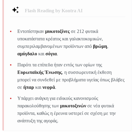
Flash Reading by Kontra AI
Εντοπίστηκαν
μυκοτοξίνες
σε 212 φυτικά
υποκατάστατα κρέατος και γαλακτοκομικών,
συμπεριλαμβανομένων προϊόντων από
βρώμη
,
αμύγδαλο
και
σόγια
.
Παρότι τα επίπεδα ήταν εντός των ορίων της
Ευρωπαϊκής Ένωσης
, η συσσωρευτική έκθεση
μπορεί να συνδεθεί με προβλήματα υγείας όπως βλάβες
σε
ήπαρ
και
νεφρά
.
Υπάρχει ανάγκη για ειδικούς κανονισμούς
παρακολούθησης των
μυκοτοξινών
σε νέα φυτικά
προϊόντα, καθώς η έρευνα υστερεί σε σχέση με την
ανάπτυξη της αγοράς.