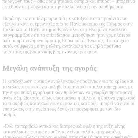
παραγωγή τους – όπως δημητριακά, όσπρια και σπόροι – μπορεί να
εκτεθούν σε μούχλα κατά την καλλιέργεια ή την αποθήκευση.
Παρά την εκτεταμένη παρουσία μυκοτοξινών στα προϊόντα που
εξετάστηκαν, οι ερευνητές από το Πανεπιστήμιο της Πάρμας στην
Ιταλία και το Πανεπιστήμιο Κράνφιλντ στο Ηνωμένο Βασίλειο
υπογραμμίζουν ότι τα επίπεδα που μετρήθηκαν ήταν χαμηλότερα
από τα προτεινόμενα όρια της Ευρωπαϊκής Ένωσης. Το στοιχείο
αυτό, σύμφωνα με τη μελέτη, αντανακλά τα υψηλά πρότυπα
ποιότητας της βρετανικής βιομηχανίας τροφίμων.
Μεγάλη ανάπτυξη της αγοράς
Η κατανάλωση φυτικών εναλλακτικών προϊόντων για το κρέας και
τα γαλακτοκομικά έχει αυξηθεί σημαντικά τα τελευταία χρόνια, με
την ευρωπαϊκή αγορά φυτικών προϊόντων να γνωρίζει πρωτοφανή
ανάπτυξη. Ωστόσο, όπως επισημαίνει η μελέτη, η έρευνα γύρω από
το τι ακριβώς καταναλώνουν οι πολίτες και ποιες μπορεί να είναι οι
επιπτώσεις στην υγεία τους δεν έχει προχωρήσει με τον ίδιο
ρυθμό.
«Ενώ τα περιβαλλοντικά και διατροφικά οφέλη της αυξημένης
κατανάλωσης φυτικών προϊόντων είναι καλά τεκμηριωμένα,
εξακολουθούν να υπάρχουν κενά στην αξιολόγηση της ασφάλειάς