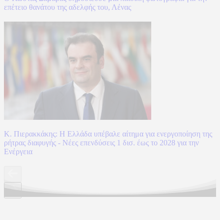
επέτειο θανάτου της αδελφής του, Λένας
Κ. Πιερακκάκης: Η Ελλάδα υπέβαλε αίτημα για ενεργοποίηση της
ρήτρας διαφυγής - Νέες επενδύσεις 1 δισ. έως το 2028 για την
Ενέργεια