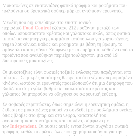
Μυκοτοξίνες σε εκατοντάδες φυτικά τρόφιμα και ροφήματα που
πωλούνται σε βρετανικά σούπερ μάρκετ εντόπισαν ερευνητές.
Μελέτη που δημοσιεύθηκε στο επιστημονικό
περιοδικό
Food
Control
εξέτασε 212 προϊόντα, μεταξύ των
οποίων υποκατάστατα κρέατος και γαλακτοκομικών, όπως φυτικά
μπιφτέκια για μπέργκερ, κομμάτια κοτόπουλου για χορτοφάγους,
vegan λουκάνικα, καθώς και ροφήματα με βάση τη βρώμη, το
αμύγδαλο και τη σόγια. Σύμφωνα με τα ευρήματα, κάθε ένα από τα
προϊόντα που αναλύθηκαν περιείχε τουλάχιστον μία από 19
διαφορετικές μυκοτοξίνες.
Οι μυκοτοξίνες είναι φυσικές τοξικές ενώσεις που παράγονται από
μύκητες. Σε μικρές ποσότητες θεωρείται ότι ενέχουν περιορισμένο
κίνδυνο, ωστόσο οι ερευνητές προειδοποιούν ότι μια διατροφή που
βασίζεται σε μεγάλο βαθμό σε υποκατάστατα κρέατος και
γάλακτος θα μπορούσε να οδηγήσει σε σωρευτική έκθεση.
Σε σοβαρές περιπτώσεις, όπως σημειώνει η ερευνητική ομάδα, η
έκθεση σε μυκοτοξίνες μπορεί να συνδεθεί με προβλήματα υγείας,
όπως βλάβες στο ήπαρ και στα νεφρά, καταστολή του
ανοσοποιητικού συστήματος και καρκίνο, σύμφωνα με
τον
Independent
.
Οι ουσίες αυτές εντοπίζονται συχνά σε φυτικά
τρόφιμα, καθώς οι πρώτες ύλες που χρησιμοποιούνται για την