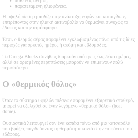
ασθενείς άνεμοι,
παρατεταμένη ηλιοφάνεια.
Η υψηλή πίεση εμποδίζει την ανάπτυξη νεφών και καταιγίδων,
επιτρέποντας στην ηλιακή ακτινοβολία να θερμαίνει συνεχώς το
έδαφος και την ατμόσφαιρα.
Έτσι, ο θερμός αέρας παραμένει εγκλωβισμένος πάνω από τις ίδιες
περιοχές για αρκετές ημέρες ή ακόμη και εβδομάδες.
Τα Omega Blocks συνήθως διαρκούν από τρεις έως δέκα ημέρες,
αλλά σε ορισμένες περιπτώσεις μπορούν να επιμείνουν πολύ
περισσότερο.
Ο «θερμικός θόλος»
Όταν το σύστημα υψηλών πιέσεων παραμένει εξαιρετικά σταθερό,
μπορεί να εξελιχθεί σε έναν λεγόμενο «θερμικό θόλο» (heat
dome).
Ουσιαστικά λειτουργεί σαν ένα καπάκι πάνω από μια κατσαρόλα
που βράζει, παγιδεύοντας τη θερμότητα κοντά στην επιφάνεια του
εδάφους.