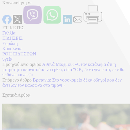
Κοινοποίηση σε
ΕΤΙΚΕΤΕΣ
Γαλλία
ΕΙΔΗΣΕΙΣ
Ευρώπη
Καύσωνας
ΡΟΗ ΕΙΔΗΣΕΩΝ
υγεία
Προηγούμενο άρθρο
Αθηνά Μαξίμου: «Όταν κατάλαβα ότι η
μητρότητα αδυνατούσε να έρθει, είπα “ΟΚ, δεν έγινε κάτι, δεν θα
πεθάνει κανείς”»
Επόμενο άρθρο
Βρετανία: Στο νοσοκομείο δέκα οδηγοί που δεν
άντεξαν τον καύσωνα στο τιμόνι
»
Σχετικά Άρθρα