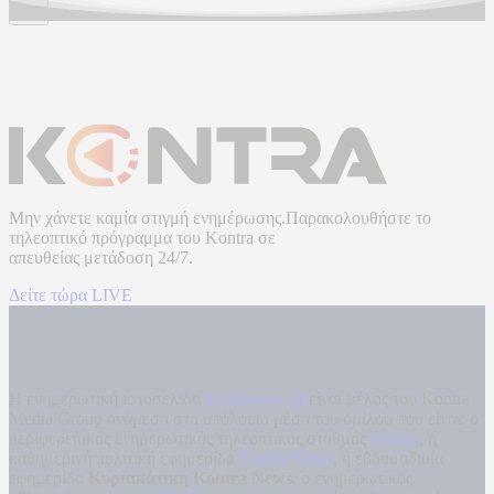
Μην χάνετε καμία στιγμή ενημέρωσης.Παρακολουθήστε το
τηλεοπτικό πρόγραμμα του
Kontra
σε
απευθείας μετάδοση
24/7.
Δείτε τώρα LIVE
Η ενημερωτική ιστοσελίδα
kontranews.gr
είναι μέλος του Kontra
Media Group ανάμεσα στα υπόλοιπα μέσα του ομίλου που είναι: ο
περιφερειακός ενημερωτικός τηλεοπτικός σταθμός
Kontra
, η
καθημερινή πολιτική εφημερίδα
Kontra News
, η εβδομαδιαία
εφημερίδα
Κυριακάτικη Kontra News
, ο ενημερωτικός