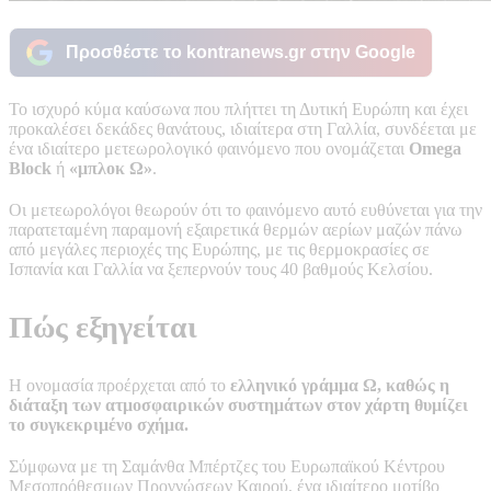
Προσθέστε το kontranews.gr στην Google
Το ισχυρό κύμα καύσωνα που πλήττει τη Δυτική Ευρώπη και έχει
προκαλέσει δεκάδες θανάτους, ιδιαίτερα στη Γαλλία, συνδέεται με
ένα ιδιαίτερο μετεωρολογικό φαινόμενο που ονομάζεται
Omega
Block
ή
«
μπλοκ
Ω»
.
Οι μετεωρολόγοι θεωρούν ότι το φαινόμενο αυτό ευθύνεται για την
παρατεταμένη παραμονή εξαιρετικά θερμών αερίων μαζών πάνω
από μεγάλες περιοχές της Ευρώπης, με τις θερμοκρασίες σε
Ισπανία και Γαλλία να ξεπερνούν τους 40 βαθμούς Κελσίου.
Πώς εξηγείται
Η ονομασία προέρχεται από το
ελληνικό γράμμα Ω, καθώς η
διάταξη των ατμοσφαιρικών συστημάτων στον χάρτη θυμίζει
το συγκεκριμένο σχήμα.
Σύμφωνα με τη Σαμάνθα Μπέρτζες του Ευρωπαϊκού Κέντρου
Μεσοπρόθεσμων Προγνώσεων Καιρού, ένα ιδιαίτερο μοτίβο