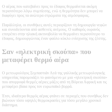
Ο αέρας που κατεβαίνει προς το έδαφος θερμαίνεται ακόμη
περισσότερο λόγω συμπίεσης, ενώ η θερμότητα δεν μπορεί να
διαφύγει προς τα ανώτερα στρώματα της ατμόσφαιρας.
Παράλληλα, οι συνθήκες αυτές περιορίζουν τη δημιουργία νεφών
και συνοδεύονται από ασθενείς ανέμους. Ο καθαρός ουρανός
επιτρέπει στην ηλιακή ακτινοβολία να θερμαίνει περισσότερο το
έδαφος, δημιουργώντας έναν φαύλο κύκλο ενίσχυσης της ζέστης.
Σαν «ηλεκτρική σκούπα» που
μεταφέρει θερμό αέρα
Ο μετεωρολόγος Σεμπαστιάν Λεά της γαλλικής μετεωρολογικής
υπηρεσίας παρομοιάζει το φαινόμενο με μια «ηλεκτρική σκούπα»
που απορροφά θερμές αέριες μάζες από τη Βόρεια Αφρική και τις
μεταφέρει βίαια προς τον ευρωπαϊκό βορρά.
Έτσι, ιδιαίτερα θερμός αέρας φτάνει σε περιοχές που συνήθως δεν
βιώνουν τόσο υψηλές θερμοκρασίες για τόσο μεγάλο χρονικό
διάστημα.