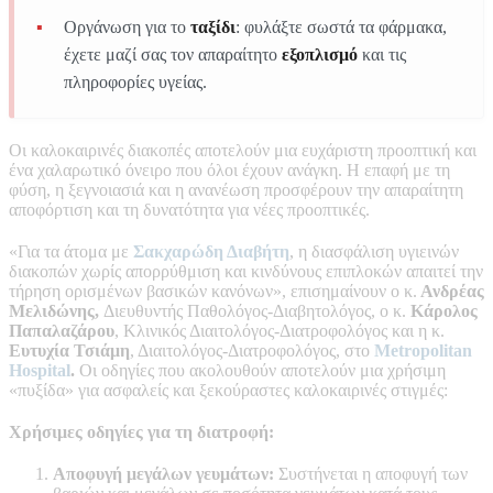
Οργάνωση για το
ταξίδι
: φυλάξτε σωστά τα φάρμακα,
έχετε μαζί σας τον απαραίτητο
εξοπλισμό
και τις
πληροφορίες υγείας.
Οι καλοκαιρινές διακοπές αποτελούν μια ευχάριστη προοπτική και
ένα χαλαρωτικό όνειρο που όλοι έχουν ανάγκη. Η επαφή με τη
φύση, η ξεγνοιασιά και η ανανέωση προσφέρουν την απαραίτητη
αποφόρτιση και τη δυνατότητα για νέες προοπτικές.
«Για τα άτομα με
Σακχαρώδη Διαβήτη
, η διασφάλιση υγιεινών
διακοπών χωρίς απορρύθμιση και κινδύνους επιπλοκών απαιτεί την
τήρηση ορισμένων βασικών κανόνων», επισημαίνουν ο κ.
Ανδρέας
Μελιδώνης,
Διευθυντής Παθολόγος-Διαβητολόγος, ο κ.
Κάρολος
Παπαλαζάρου
, Κλινικός Διαιτολόγος-Διατροφολόγος και η κ.
Ευτυχία Τσιάμη
, Διαιτολόγος-Διατροφολόγος, στο
Metropolitan
Hospital
.
Οι οδηγίες που ακολουθούν αποτελούν μια χρήσιμη
«πυξίδα» για ασφαλείς και ξεκούραστες καλοκαιρινές στιγμές:
Χρήσιμες οδηγίες για τη διατροφή:
Αποφυγή μεγάλων γευμάτων:
Συστήνεται η αποφυγή των