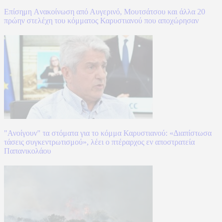
Επίσημη Aνακοίνωση από Αυγερινό, Μουτσάτσου και άλλα 20
πρώην στελέχη του κόμματος Καρυστιανού που αποχώρησαν
"Ανοίγουν" τα στόματα για το κόμμα Καρυστιανού: «Διαπίστωσα
τάσεις συγκεντρωτισμού», λέει ο πτέραρχος εν αποστρατεία
Παπανικολάου