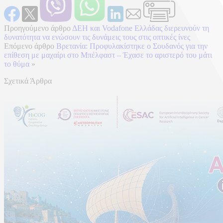
Προηγούμενο άρθρο
ΔΕΗ και Vodafone Ελλάδας διερευνούν τη
δυνατότητα να ενώσουν τις δυνάμεις τους στις οπτικές ίνες
Επόμενο άρθρο
Βρετανία: Προφυλακίστηκε ο Σουδανός για την
επίθεση με μαχαίρι στο Μπέλφαστ – Έχασε το αριστερό του μάτι
το θύμα
»
Σχετικά Άρθρα