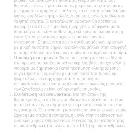
βαριών και μεγάλων σε ποσότητα γευμάτων κατά τους
θερινούς μήνες. Προτιμώνται τα μικρά και συχνά γεύματα,
με έμφαση στις πράσινες σαλάτες, τα εύπεπτα ψάρια (γαύρος
ψητός, σαρδέλα ψητή, κολιός, σκουμπρί, τόνος), καθώς και
τα ψητά φαγητά. Η κατανάλωση φρούτων θα πρέπει να
περιορίζεται στις 3-4 μερίδες ημερησίως, σύμφωνα με το
διαιτολόγιο του κάθε ασθενούς, ενώ κρίνεται απαραίτητη η
επανεξέταση των αντιστοιχιών φρούτων πριν την
αναχώρηση. Σημειώνεται πως ο συνδυασμός των φρούτων
με μικρή ποσότητα ξηρών καρπών συμβάλλει στην αποφυγή
απότομων διακυμάνσεων των τιμών του σακχάρου στο αίμα.
Προσοχή στο πρωινό:
Ιδιαίτερη έμφαση πρέπει να δίνεται
στο πρωινό, το οποίο μπορεί να περιλαμβάνει άπαχο γάλα ή
γιαούρτι με δημητριακά (κατά προτίμηση ολικής άλεσης),
αυγά (βραστά ή ομελέτα) με μικρή ποσότητα τυριού και
ψωμί ολικής άλεσης ή φρούτα. Η αποφυγή της
υπερκατανάλωσης από τους πλούσιους πρωινούς μπουφέδες
των ξενοδοχείων είναι καθοριστικής σημασίας.
Ενυδάτωση και αναψυκτικά:
Με την άνοδο της
θερμοκρασίας, ο κίνδυνος αφυδάτωσης αυξάνεται. Το νερό
αποτελεί τον κύριο σύμμαχο για τη σωστή ενυδάτωση του
οργανισμού. Επιτρέπεται η κατανάλωση αναψυκτικών χωρίς
ζάχαρη (με στέβια ή ασπαρτάμη), ενώ στην περίπτωση των
φυσικών χυμών επιβάλλεται ο έλεγχος της περιεκτικότητας
σε υδατάνθρακες (σημειώνεται ότι 10-15 γρ. υδατανθράκων