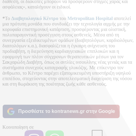
διάθεση, οι διακοπές μπορούν να προσφέρουν στιγμές χαράς και
ασφάλειας», καταλήγουν οι ειδικοί.
*
Το
Διαβητολογικό Κέντρο
του
Metropolitan Hospital
αποτελεί
μια πρότυπη μονάδα που συνδυάζει την τεχνολογία αιχμής με την
κορυφαία επιστημονική κατάρτιση, προσφέροντας μια ολιστική,
πολυπαραγοντική προσέγγιση στους ασθενείς. Μέσα από τη
συνεργασία εξειδικευμένων ομάδων (διαβητολόγων, καρδιολόγων,
διαιτολόγων κ.α.), διασφαλίζεται η έγκαιρη ανίχνευση του
προδιαβήτη, η διερεύνηση καρδιαγγειακών επιπλοκών και η
εφαρμογή των πλέον σύγχρονων θεραπευτικών μέσων για τον
Σακχαρώδη Διαβήτη, όπως οι αντλίες ινσουλίνης νέας γενιάς και τα
συστήματα συνεχούς καταγραφής γλυκόζης. Με επίκεντρο τον
άνθρωπο, το Κέντρο παρέχει εξατομικευμένη υποστήριξη υψηλού
επιπέδου, στοχεύοντας στην αποτελεσματική διαχείριση της νόσου
και στη θωράκιση της ποιότητας ζωής κάθε ασθενούς.
Προσθέστε το kontranews.gr στην Google
Κοινοποίηση σε