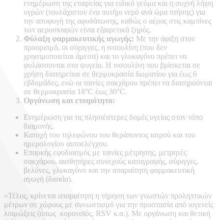
ενημέρωση της εταιρείας για ειδικό γεύμα και η συχνή λήψη
υγρών (τουλάχιστον ένα ποτήρι νερό ανά ώρα πτήσης) για
την αποφυγή της αφυδάτωσης, καθώς ο αέρας στις καμπίνες
των αεροσκαφών είναι εξαιρετικά ξηρός.
Φύλαξη φαρμακευτικής αγωγής:
Με την άφιξη στον
προορισμό, οι σύριγγες, η ινσουλίνη (που δεν
χρησιμοποιείται άμεσα) και το γλυκαγόνο πρέπει να
φυλάσσονται στο ψυγείο. Η ινσουλίνη που βρίσκεται σε
χρήση διατηρείται σε θερμοκρασία δωματίου για έως 6
εβδομάδες, ενώ οι ταινίες σακχάρου πρέπει να διατηρούνται
σε θερμοκρασία 18°C έως 30°C.
Οργάνωση και ετοιμότητα:
Ενημέρωση για τις πλησιέστερες δομές υγείας στον τόπο
διαμονής.
Κατοχή του τηλεφώνου του θεράποντος ιατρού και του
ημερολογίου αυτοελέγχου.
Επαρκής εφοδιασμός με ταινίες μέτρησης, μετρητές
σακχάρου, αισθητήρες συνεχούς καταγραφής, σύριγγες,
βελόνες, γλυκαγόνο και την απαραίτητη φαρμακευτική
αγωγή (δισκία).
«Τέλος, κρίνεται απαραίτητη η τήρηση των γνωστών προληπτικών
μέτρων σε χώρους με συνωστισμό για την προστασία από ιογενείς
λοιμώξεις (όπως κορονοϊός, RSV κ.α.). Με οργάνωση και θετική