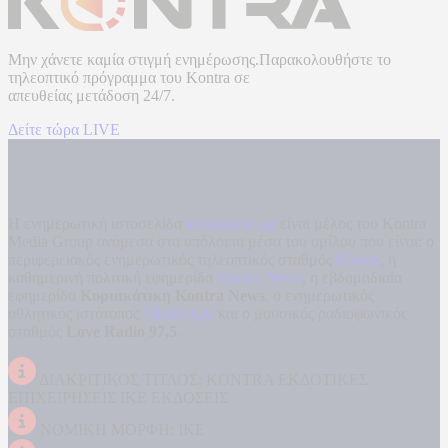
Μην χάνετε καμία στιγμή ενημέρωσης.Παρακολουθήστε το
τηλεοπτικό πρόγραμμα του
Kontra
σε
απευθείας μετάδοση
24/7.
Δείτε τώρα LIVE
Η ενημερωτική ιστοσελίδα
kontranews.gr
είναι μέλος του Kontra
Media Group ανάμεσα στα υπόλοιπα μέσα του ομίλου που είναι: ο
περιφερειακός ενημερωτικός τηλεοπτικός σταθμός
Kontra
, η
καθημερινή πολιτική εφημερίδα
Kontra News
, η εβδομαδιαία
εφημερίδα
Κυριακάτικη Kontra News
, ο ενημερωτικός
αθλητικός ιστότοπος
Filathlos.gr
και ο μουσικός ραδιοφωνικός
σταθμός
Love Radio 97,5
.
ΔΙΑΚΡΙΤΙΚΟΣ ΤΙΤΛΟΣ: KONTRA ΕΚΔΟΤΙΚΕΣ
ΕΠΙΧΕΙΡΗΣΕΙΣ ΙΚΕ ΕΚΔΟΣΕΙΣ
ΝΟΜΙΚΗ ΜΟΡΦΗ: ΙΚΕ