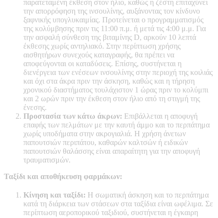
παρατεταμένη έκθεση στον ήλιο, καθώς η ζέστη επιταχύνει
την απορρόφηση της ινσουλίνης, αυξάνοντας τον κίνδυνο
ξαφνικής υπογλυκαιμίας. Προτείνεται ο προγραμματισμός
της κολύμβησης πριν τις 11:00 π.μ. ή μετά τις 4:00 μ.μ. Για
την ασφαλή σύνθεση της βιταμίνης D, αρκούν 10 λεπτά
έκθεσης χωρίς αντηλιακό. Στην περίπτωση χρήσης
αισθητήρων συνεχούς καταγραφής, θα πρέπει να
αποφεύγονται οι καταδύσεις. Επίσης, συστήνεται η
διενέργεια των ενέσεων ινσουλίνης στην περιοχή της κοιλιάς
και όχι στα άκρα πριν την άσκηση, καθώς και η τήρηση
χρονικού διαστήματος τουλάχιστον 1 ώρας πριν το κολύμπι
και 2 ωρών πριν την έκθεση στον ήλιο από τη στιγμή της
ένεσης.
Προστασία των κάτω άκρων:
Επιβάλλεται η αποφυγή
επαφής των πελμάτων με την καυτή άμμο και το περπάτημα
χωρίς υποδήματα στην ακρογιαλιά. Η χρήση άνετων
παπουτσιών περιπάτου, καθαρών καλτσών ή ειδικών
παπουτσιών θαλάσσης είναι απαραίτητη για την αποφυγή
τραυματισμών.
Ταξίδι και αποθήκευση φαρμάκων:
Κίνηση και ταξίδι:
Η σωματική άσκηση και το περπάτημα
κατά τη διάρκεια των στάσεων στα ταξίδια είναι ωφέλιμα. Σε
περίπτωση αεροπορικού ταξιδιού, συστήνεται η έγκαιρη