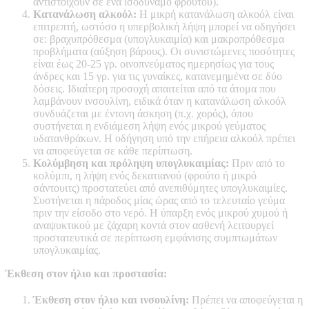
αντιστοιχούν σε ένα ισοδύναμο φρούτου).
Κατανάλωση αλκοόλ:
Η μικρή κατανάλωση αλκοόλ είναι
επιτρεπτή, ωστόσο η υπερβολική λήψη μπορεί να οδηγήσει
σε: βραχυπρόθεσμα (υπογλυκαιμία) και μακροπρόθεσμα
προβλήματα (αύξηση βάρους). Οι συνιστώμενες ποσότητες
είναι έως 20-25 γρ. οινοπνεύματος ημερησίως για τους
άνδρες και 15 γρ. για τις γυναίκες, κατανεμημένα σε δύο
δόσεις. Ιδιαίτερη προσοχή απαιτείται από τα άτομα που
λαμβάνουν ινσουλίνη, ειδικά όταν η κατανάλωση αλκοόλ
συνδυάζεται με έντονη άσκηση (π.χ. χορός), όπου
συστήνεται η ενδιάμεση λήψη ενός μικρού γεύματος
υδατανθράκων. Η οδήγηση υπό την επήρεια αλκοόλ πρέπει
να αποφεύγεται σε κάθε περίπτωση.
Κολύμβηση και πρόληψη υπογλυκαιμίας:
Πριν από το
κολύμπι, η λήψη ενός δεκατιανού (φρούτο ή μικρό
σάντουιτς) προστατεύει από ανεπιθύμητες υπογλυκαιμίες.
Συστήνεται η πάροδος μίας ώρας από το τελευταίο γεύμα
πριν την είσοδο στο νερό. Η ύπαρξη ενός μικρού χυμού ή
αναψυκτικού με ζάχαρη κοντά στον ασθενή λειτουργεί
προστατευτικά σε περίπτωση εμφάνισης συμπτωμάτων
υπογλυκαιμίας.
Έκθεση στον ήλιο και προστασία:
Έκθεση στον ήλιο και ινσουλίνη:
Πρέπει να αποφεύγεται η