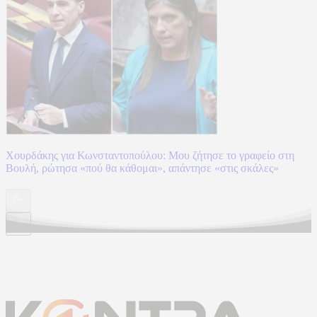
Χουρδάκης για Κωνσταντοπούλου: Μου ζήτησε το γραφείο στη
Βουλή, ρώτησα «πού θα κάθομαι», απάντησε «στις σκάλες»