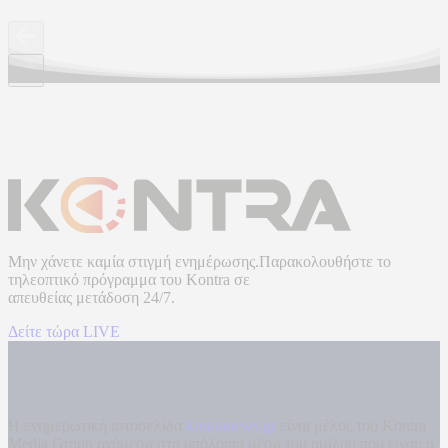
Μην χάνετε καμία στιγμή ενημέρωσης.Παρακολουθήστε το
τηλεοπτικό πρόγραμμα του
Kontra
σε
απευθείας μετάδοση
24/7.
Δείτε τώρα LIVE
Η ενημερωτική ιστοσελίδα
kontranews.gr
είναι μέλος του Kontra
Media Group ανάμεσα στα υπόλοιπα μέσα του ομίλου που είναι: ο