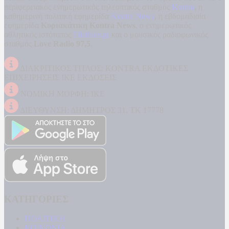
περιφερειακός ενημερωτικός τηλεοπτικός σταθμός
Kontra
, η
καθημερινή πολιτική εφημερίδα
Kontra News
, η εβδομαδιαία
εφημερίδα
Κυριακάτικη Kontra News
, ο ενημερωτικός
αθλητικός ιστότοπος
Filathlos.gr
και ο μουσικός ραδιοφωνικός
σταθμός
Love Radio 97,5
.
ΔΙΑΚΡΙΤΙΚΟΣ ΤΙΤΛΟΣ: KONTRA ΕΚΔΟΤΙΚΕΣ
ΕΠΙΧΕΙΡΗΣΕΙΣ ΙΚΕ ΕΚΔΟΣΕΙΣ
ΝΟΜΙΚΗ ΜΟΡΦΗ: ΙΚΕ
ΔΙΕΥΘΥΝΣΗ: ΔΗΜΗΤΡΟΣ 31, ΤΚ 17778
ΚΑΤΗΓΟΡΙΕΣ
ΠΟΛΙΤΙΚΗ
ΚΟΙΝΩΝΙΑ