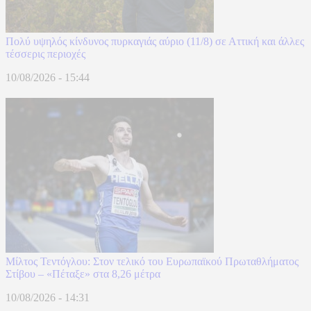
Πολύ υψηλός κίνδυνος πυρκαγιάς αύριο (11/8) σε Αττική και άλλες
τέσσερις περιοχές
10/08/2026 - 15:44
Μίλτος Τεντόγλου: Στον τελικό του Ευρωπαϊκού Πρωταθλήματος
Στίβου – «Πέταξε» στα 8,26 μέτρα
10/08/2026 - 14:31