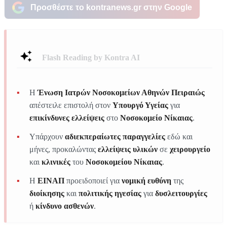
Προσθέστε το kontranews.gr στην Google
Flash Reading by Kontra AI
Η
Ένωση Ιατρών Νοσοκομείων Αθηνών Πειραιώς
απέστειλε επιστολή στον
Υπουργό Υγείας
για
επικίνδυνες ελλείψεις
στο
Νοσοκομείο Νίκαιας
.
Υπάρχουν
αδιεκπεραίωτες παραγγελίες
εδώ και
μήνες, προκαλώντας
ελλείψεις υλικών
σε
χειρουργείο
και
κλινικές
του
Νοσοκομείου Νίκαιας
.
Η
ΕΙΝΑΠ
προειδοποιεί για
νομική ευθύνη
της
διοίκησης
και
πολιτικής ηγεσίας
για
δυσλειτουργίες
ή
κίνδυνο ασθενών
.