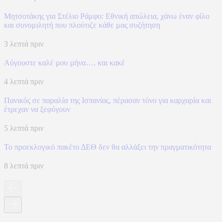
Μητσοτάκης για Στέλιο Ράμφο: Εθνική απώλεια, χάνω έναν φίλο
και συνομιλητή που πλούτιζε κάθε μας συζήτηση
3 λεπτά πριν
Αύγουστε καλέ µου µήνα…. και κακέ
4 λεπτά πριν
Πανικός σε παραλία της Ισπανίας, πέρασαν τόνο για καρχαρία και
έτρεχαν να ξεφύγουν
5 λεπτά πριν
Το προεκλογικό πακέτο ΔΕΘ δεν θα αλλάξει την πραγµατικότητα
8 λεπτά πριν