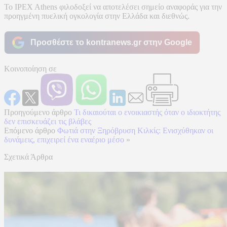
Το IPEX Athens φιλοδοξεί να αποτελέσει σημείο αναφοράς για την
προηγμένη πυελική ογκολογία στην Ελλάδα και διεθνώς.
Προσθέστε το kontranews.gr στην Google
Κοινοποίηση σε
Προηγούμενο άρθρο
Τι δικαιούται ο ενοικιαστής όταν ο ιδιοκτήτης
δεν επισκευάζει τις βλάβες
Επόμενο άρθρο
Φωτιά στην Ξηρόβρυση Κιλκίς: Ενισχύθηκαν οι
δυνάμεις, επιχειρεί ένα εναέριο μέσο
»
Σχετικά Άρθρα