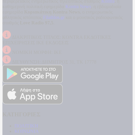
περιφερειακός ενημερωτικός τηλεοπτικός σταθμός
Kontra
, η
καθημερινή πολιτική εφημερίδα
Kontra News
, η εβδομαδιαία
εφημερίδα
Κυριακάτικη Kontra News
, ο ενημερωτικός
αθλητικός ιστότοπος
Filathlos.gr
και ο μουσικός ραδιοφωνικός
σταθμός
Love Radio 97,5
.
ΔΙΑΚΡΙΤΙΚΟΣ ΤΙΤΛΟΣ: KONTRA ΕΚΔΟΤΙΚΕΣ
ΕΠΙΧΕΙΡΗΣΕΙΣ ΙΚΕ ΕΚΔΟΣΕΙΣ
ΝΟΜΙΚΗ ΜΟΡΦΗ: ΙΚΕ
ΔΙΕΥΘΥΝΣΗ: ΔΗΜΗΤΡΟΣ 31, ΤΚ 17778
ΚΑΤΗΓΟΡΙΕΣ
ΠΟΛΙΤΙΚΗ
ΚΟΙΝΩΝΙΑ