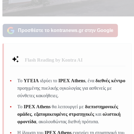
Προσθέστε το kontranews.gr στην Google
Flash Reading by Kontra AI
Το
ΥΓΕΙΑ
ιδρύει το
IPEX Athens
, ένα
διεθνές κέντρο
προηγμένης πυελικής ογκολογίας για ασθενείς με
σύνθετες κακοήθειες.
Το
IPEX Athens
θα λειτουργεί με
διεπιστημονικές
ομάδες
,
εξατομικευμένες στρατηγικές
και
ολιστική
φροντίδα
, ακολουθώντας διεθνή πρότυπα.
Η ίδρυση του
IPEX Athens
ενισχύει τη στρατηγική του