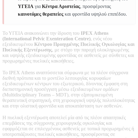
ΥΓΕΙΑ
για
Κέντρα Αριστείας
, προσφέροντας
καινοτόμες θεραπείες
και φροντίδα υψηλού επιπέδου.
Το ΥΓΕΙΑ ανακοινώνει την ίδρυση του
IPEX Athens
(International Pelvic Exenteration Centre)
, ενός νέου
εξειδικευμένου
Κέντρου Προηγμένης Πυελικής Ογκολογίας και
Πυελικής Εξεντέρωσης
, με στόχο την παροχή ολοκληρωμένης
και υψηλής εξειδικευμένης φροντίδας σε ασθενείς με σύνθετες και
προχωρημένες πυελικές κακοήθειες.
Το IPEX Athens αναπτύσσεται σύμφωνα με τα πλέον σύγχρονα
διεθνή πρότυπα και το μοντέλο λειτουργίας κορυφαίων
εξειδικευμένων κέντρων του εξωτερικού, δίνοντας έμφαση στη
διεπιστημονική προσέγγιση μέσω εξειδικευμένων ομάδων
(Multidisciplinary Teams – MDT), στην εξατομικευμένη
θεραπευτική στρατηγική, στη χειρουργική υψηλής πολυπλοκότητας
και στην ολιστική φροντίδα και αποκατάσταση των ασθενών.
Η πυελική εξεντέρωση αποτελεί μία από τις πλέον απαιτητικές
επεμβάσεις της σύγχρονης χειρουργικής ογκολογίας και
εφαρμόζεται σε επιλεγμένους ασθενείς με τοπικά προχωρημένες ή
υποτροπιάζουσες πυελικές κακοήθειες, προσφέροντας σε