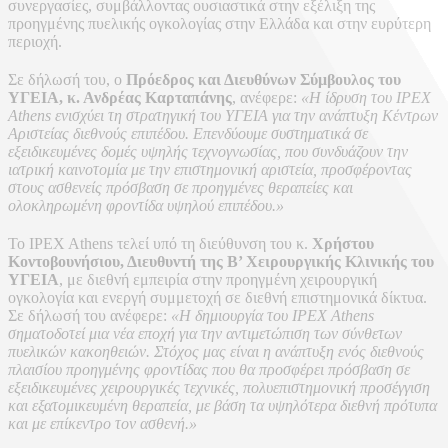
συνεργασίες, συμβάλλοντας ουσιαστικά στην εξέλιξη της
προηγμένης πυελικής ογκολογίας στην Ελλάδα και στην ευρύτερη
περιοχή.
Σε δήλωσή του, ο
Πρόεδρος και Διευθύνων Σύμβουλος του
ΥΓΕΙΑ, κ. Ανδρέας Καρταπάνης
, ανέφερε:
«Η ίδρυση του IPEX
Athens ενισχύει τη στρατηγική του ΥΓΕΙΑ για την ανάπτυξη Κέντρων
Αριστείας διεθνούς επιπέδου. Επενδύουμε συστηματικά σε
εξειδικευμένες δομές υψηλής τεχνογνωσίας, που συνδυάζουν την
ιατρική καινοτομία με την επιστημονική αριστεία, προσφέροντας
στους ασθενείς πρόσβαση σε προηγμένες θεραπείες και
ολοκληρωμένη φροντίδα υψηλού επιπέδου.»
Το IPEX Athens τελεί υπό τη διεύθυνση του κ.
Χρήστου
Κοντοβουνήσιου, Διευθυντή της Β’ Χειρουργικής Κλινικής του
ΥΓΕΙΑ
, με διεθνή εμπειρία στην προηγμένη χειρουργική
ογκολογία και ενεργή συμμετοχή σε διεθνή επιστημονικά δίκτυα.
Σε δήλωσή του ανέφερε:
«Η δημιουργία του IPEX Athens
σηματοδοτεί μια νέα εποχή για την αντιμετώπιση των σύνθετων
πυελικών κακοηθειών. Στόχος μας είναι η ανάπτυξη ενός διεθνούς
πλαισίου προηγμένης φροντίδας που θα προσφέρει πρόσβαση σε
εξειδικευμένες χειρουργικές τεχνικές, πολυεπιστημονική προσέγγιση
και εξατομικευμένη θεραπεία, με βάση τα υψηλότερα διεθνή πρότυπα
και με επίκεντρο τον ασθενή.»