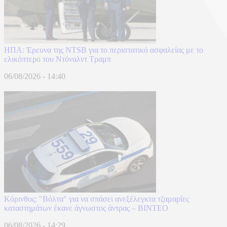
ΗΠΑ: Έρευνα της NTSB για το περιστατικό ασφαλείας με το
ελικόπτερο του Ντόναλντ Τραμπ
06/08/2026 - 14:40
Κόρινθος: "Βόλτα" για να σπάσει ανεξέλεγκτα τζαμαρίες
καταστημάτων έκανε άγνωστος άντρας – ΒΙΝΤΕΟ
06/08/2026 - 14:29