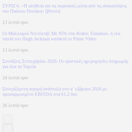
ΣΥΡΙΖΑ: «Η αλήθεια για τις πυρκαγιές μέσα από τις αποκαλύψεις
του Παύλου Πολάκη» [βίντεο]
13 λεπτά πριν
Οι Μαλλιαροί Ντετέκτιβ: Με 95% στο Rotten Tomatoes, η νέα
ταινία του Hugh Jackman κατακτά το Prime Video
13 λεπτά πριν
Συντάξεις Σεπτεμβρίου 2026: Οι οριστικές ημερομηνίες πληρωμής
για όλα τα Ταμεία
24 λεπτά πριν
Συνεχιζόμενη ισχυρή ανάπτυξη στο α΄ εξάμηνο 2026 με
προσαρμοσμένο EBITDA στα €1,2 δισ.
26 λεπτά πριν