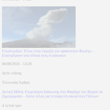
Γουατεμάλα: Τέλος στην έκρηξη του ηφαιστείου Φουέγο –
Επιστρέφουν στα σπίτια τους οι κάτοικοι
06/08/2026 - 14:20
Δείτε επίσης
Τελευταία Άρθρα
Δυτική Μάνη: Επιχείρηση διάσωσης στο Φαράγγι του Βυρού τα
ξημερώματα – Αίσιο τέλος για τετραμελή οικογένεια Γάλλων
4 λεπτά πριν