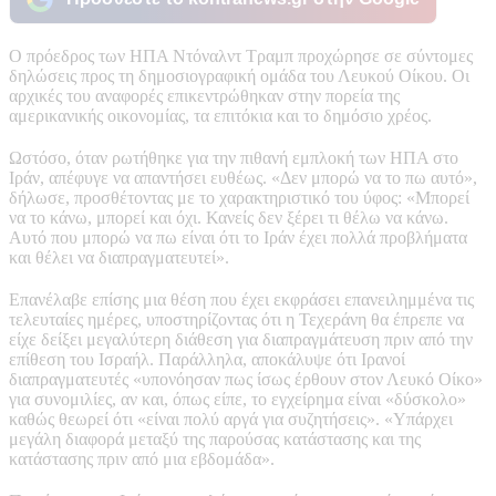
Ο πρόεδρος των ΗΠΑ Ντόναλντ Τραμπ προχώρησε σε σύντομες
δηλώσεις προς τη δημοσιογραφική ομάδα του Λευκού Οίκου. Οι
αρχικές του αναφορές επικεντρώθηκαν στην πορεία της
αμερικανικής οικονομίας, τα επιτόκια και το δημόσιο χρέος.
Ωστόσο, όταν ρωτήθηκε για την πιθανή εμπλοκή των ΗΠΑ στο
Ιράν, απέφυγε να απαντήσει ευθέως. «Δεν μπορώ να το πω αυτό»,
δήλωσε, προσθέτοντας με το χαρακτηριστικό του ύφος: «Μπορεί
να το κάνω, μπορεί και όχι. Κανείς δεν ξέρει τι θέλω να κάνω.
Αυτό που μπορώ να πω είναι ότι το Ιράν έχει πολλά προβλήματα
και θέλει να διαπραγματευτεί».
Επανέλαβε επίσης μια θέση που έχει εκφράσει επανειλημμένα τις
τελευταίες ημέρες, υποστηρίζοντας ότι η Τεχεράνη θα έπρεπε να
είχε δείξει μεγαλύτερη διάθεση για διαπραγμάτευση πριν από την
επίθεση του Ισραήλ. Παράλληλα, αποκάλυψε ότι Ιρανοί
διαπραγματευτές «υπονόησαν πως ίσως έρθουν στον Λευκό Οίκο»
για συνομιλίες, αν και, όπως είπε, το εγχείρημα είναι «δύσκολο»
καθώς θεωρεί ότι «είναι πολύ αργά για συζητήσεις». «Υπάρχει
μεγάλη διαφορά μεταξύ της παρούσας κατάστασης και της
κατάστασης πριν από μια εβδομάδα».