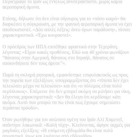
Περιέγραψε το Ιράν ως εντελώς ανυπεράσπιστο, χωρίς καμία
αεροπορική άμυνα.
Επίσης, δήλωσε ότι δεν είναι σίγουρος για το «πόσο καιρό» θα
διαρκέσει η σύγκρουση, με την ιρανική αεροπορική άμυνα να έχει
αποδεκατιστεί. «Δύο απλές λέξεις: άνευ όρων παράδοση», τόνισε
χαρακτηριστικά. «Έχω κουραστεί».
Ο πρόεδρος των ΗΠΑ επιτέθηκε φραστικά στην Τεχεράνη,
λέγοντας: «Είχαν κακές προθέσεις. Εδώ και 40 χρόνια φωνάζουν
“θάνατος στην Αμερική, θάνατος στο Ισραήλ, θάνατος σε
οποιονδήποτε δεν τους άρεσε”».
Παρά τη σκληρή ρητορική, εμφανίστηκε επιφυλακτικός ως προς
την πορεία των εξελίξεων, υπογραμμίζοντας ότι «τίποτα δεν έχει
τελειώσει μέχρι να τελειώσει» και ότι «ο πόλεμος είναι πολύ
περίπλοκος». Επέμεινε ότι δεν μπορεί ακόμη να μιλήσει για νίκη,
λέγοντας χαρακτηριστικά: «Δεν θα έλεγα ότι κερδίσαμε κάτι
ακόμα. Αυτό που μπορώ να πω είναι πως έχουμε σημειώσει
τεράστια πρόοδο».
Όταν ρωτήθηκε για τον ανώτατο ηγέτη του Ιράν Αλί Χαμενεΐ,
απάντησε λακωνικά: «Καλή τύχη». Κλείνοντας, άφησε αιχμές για
ραγδαίες εξελίξεις: «Η επόμενη εβδομάδα θα είναι πολύ
σημαντική, ίσως και λιγότερο από εβδομάδα».