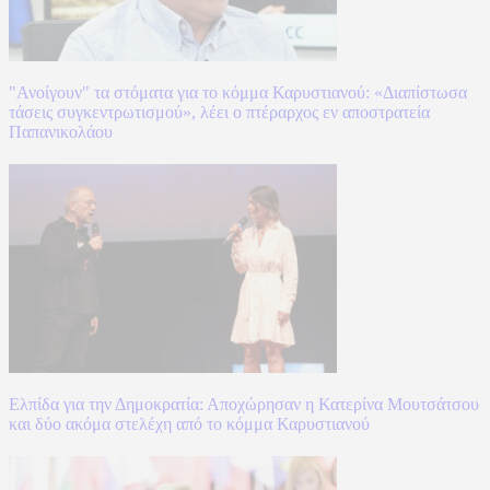
"Ανοίγουν" τα στόματα για το κόμμα Καρυστιανού: «Διαπίστωσα
τάσεις συγκεντρωτισμού», λέει ο πτέραρχος εν αποστρατεία
Παπανικολάου
Ελπίδα για την Δημοκρατία: Αποχώρησαν η Κατερίνα Μουτσάτσου
και δύο ακόμα στελέχη από το κόμμα Καρυστιανού