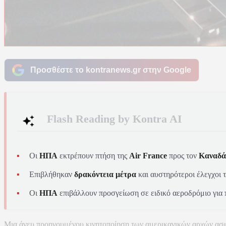
Προσθέστε το kontranews.gr στην Google
Flash Reading by Kontra AI
Οι
ΗΠΑ
εκτρέπουν πτήση της
Air France
προς τον
Καναδά
Επιβλήθηκαν
δρακόντεια μέτρα
και αυστηρότεροι έλεγχοι τ
Οι
ΗΠΑ
επιβάλλουν προσγείωση σε ειδικό αεροδρόμιο για 
Μια άνευ προηγουμένου κινητοποίηση των αμερικανικών αρχών ασφα