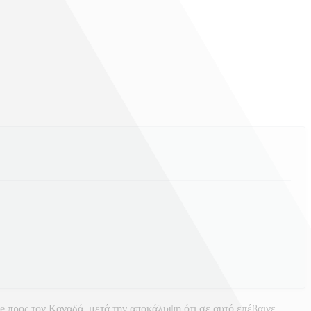
 προς τον Καναδά, μετά την αποκάλυψη ότι σε αυτό επέβαινε