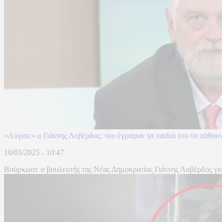
«Λύγισε» ο Γιάννης Λοβέρδος: του έγραψαν τα παιδιά του να πάθουν
10/03/2025 - 10:47
Βούρκωσε ο βουλευτής της Νέας Δημοκρατίας Γιάννης Λοβέρδος για 