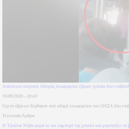
Απίστευτο σκηνικό: Οδηγός λεωφορείου έβρισε χυδαία δύο επιβάτιδ
16/09/2020 - 20:43
Οχετό ύβρεων δέχθηκαν από οδηγό λεωφορείου του ΟΑΣΑ δύο επιβάτι
Τελευταία Άρθρα
Η Τζούλια Νόβα φορά το πιο λαμπερό της μπικίνι και μαγνητίζει τ