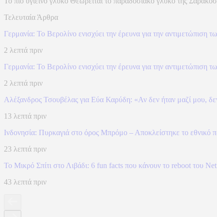
Το πιο υγιεινό γλυκό Θεωρείται το παραδοσιακό γλυκό της Σαρακοστή
Τελευταία Άρθρα
Γερμανία: Το Βερολίνο ενισχύει την έρευνα για την αντιμετώπιση τ
2 λεπτά πριν
Γερμανία: Το Βερολίνο ενισχύει την έρευνα για την αντιμετώπιση τ
2 λεπτά πριν
Αλέξανδρος Τσουβέλας για Εύα Καρύδη: «Αν δεν ήταν μαζί μου, δεν 
13 λεπτά πριν
Ινδονησία: Πυρκαγιά στο όρος Μπρόμο – Αποκλείστηκε το εθνικό 
23 λεπτά πριν
To Mικρό Σπίτι στο Λιβάδι: 6 fun facts που κάνουν το reboot του Ne
43 λεπτά πριν