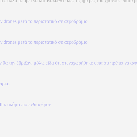
ς αλλά μπορεί να καταναλωθεί όλες τις ημέρες του χρόνου. Ιδιαίτερα 
ων drones μετά το περιστατικό σε αεροδρόμιο
ων drones μετά το περιστατικό σε αεροδρόμιο
θα την έβριζαν, μόλις είδα ότι στεναχωρήθηκε είπα ότι πρέπει να α
πάρκο
tflix ακόμα πιο ενδιαφέρον