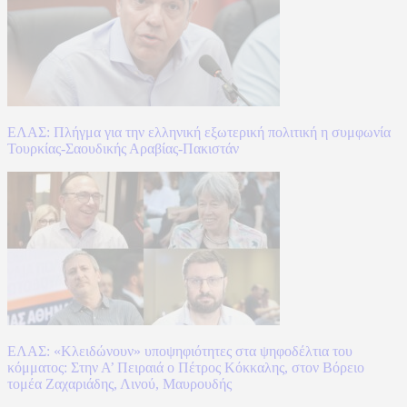
ΕΛΑΣ: Πλήγμα για την ελληνική εξωτερική πολιτική η συμφωνία
Τουρκίας-Σαουδικής Αραβίας-Πακιστάν
ΕΛΑΣ: «Κλειδώνουν» υποψηφιότητες στα ψηφοδέλτια του
κόμματος: Στην Α’ Πειραιά ο Πέτρος Κόκκαλης, στον Βόρειο
τομέα Ζαχαριάδης, Λινού, Μαυρουδής