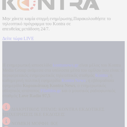
Μην χάνετε καμία στιγμή ενημέρωσης.Παρακολουθήστε το
τηλεοπτικό πρόγραμμα του
Kontra
σε
απευθείας μετάδοση
24/7.
Δείτε τώρα LIVE
Η ενημερωτική ιστοσελίδα
kontranews.gr
είναι μέλος του Kontra
Media Group ανάμεσα στα υπόλοιπα μέσα του ομίλου που είναι: ο
περιφερειακός ενημερωτικός τηλεοπτικός σταθμός
Kontra
, η
καθημερινή πολιτική εφημερίδα
Kontra News
, η εβδομαδιαία
εφημερίδα
Κυριακάτικη Kontra News
, ο ενημερωτικός
αθλητικός ιστότοπος
Filathlos.gr
και ο μουσικός ραδιοφωνικός
σταθμός
Love Radio 97,5
.
ΔΙΑΚΡΙΤΙΚΟΣ ΤΙΤΛΟΣ: KONTRA ΕΚΔΟΤΙΚΕΣ
ΕΠΙΧΕΙΡΗΣΕΙΣ ΙΚΕ ΕΚΔΟΣΕΙΣ
ΝΟΜΙΚΗ ΜΟΡΦΗ: ΙΚΕ