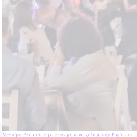
Μεσσήνη: Αναστάτωση στο πανηγύρι από ξύλο μεταξύ Ρομά στην