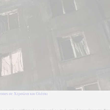
drones σε Χερσώνα και Ολέσκι