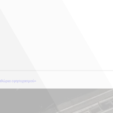
εριθώρια εφησυχασμού»