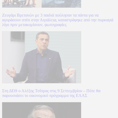
Ζευγάρι Βρετανών με 3 παιδιά πούλησαν τα πάντα για να
αγοράσουν σπίτι στην Αιγιάλεια, καταστράφηκε από την πυρκαγιά
λίγο πριν μετακομίσουν, φωτογραφίες
Στη ΔΕΘ ο Αλέξης Τσίπρας στις 9 Σεπτεμβρίου – Πότε θα
παρουσιάσει το οικονομικό πρόγραμμα της ΕΛΑΣ