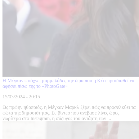
Η Μέγκαν φτιάχνει μαρμελάδες την ώρα που η Κέιτ προσπαθεί να
αφήσει πίσω της το «PhotoGate»
15/03/2024 - 20:15
Ως πρώην ηθοποιός, η Μέγκαν Μαρκλ ξέρει πώς να προσελκύει τα
φώτα της δημοσιότητας. Σε βίντεο που ανέβασε λίγες ώρες
νωρίτερα στο Instagram, η σύζυγος του αντάρτη των ...