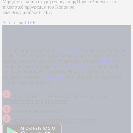
Μην χάνετε καμία στιγμή ενημέρωσης.Παρακολουθήστε το
τηλεοπτικό πρόγραμμα του
Kontra
σε
απευθείας μετάδοση
24/7.
Δείτε τώρα LIVE
Η ενημερωτική ιστοσελίδα
kontranews.gr
είναι μέλος του Kontra
Media Group ανάμεσα στα υπόλοιπα μέσα του ομίλου που είναι: ο
περιφερειακός ενημερωτικός τηλεοπτικός σταθμός
Kontra
, η
καθημερινή πολιτική εφημερίδα
Kontra News
, η εβδομαδιαία
εφημερίδα
Κυριακάτικη Kontra News
, ο ενημερωτικός
αθλητικός ιστότοπος
Filathlos.gr
και ο μουσικός ραδιοφωνικός
σταθμός
Love Radio 97,5
.
ΔΙΑΚΡΙΤΙΚΟΣ ΤΙΤΛΟΣ: KONTRA ΕΚΔΟΤΙΚΕΣ
ΕΠΙΧΕΙΡΗΣΕΙΣ ΙΚΕ ΕΚΔΟΣΕΙΣ
ΝΟΜΙΚΗ ΜΟΡΦΗ: ΙΚΕ
ΔΙΕΥΘΥΝΣΗ: ΔΗΜΗΤΡΟΣ 31, ΤΚ 17778