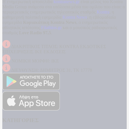
Η ενημερωτική ιστοσελίδα
kontranews.gr
είναι μέλος του Kontra
Media Group ανάμεσα στα υπόλοιπα μέσα του ομίλου που είναι: ο
περιφερειακός ενημερωτικός τηλεοπτικός σταθμός
Kontra
, η
καθημερινή πολιτική εφημερίδα
Kontra News
, η εβδομαδιαία
εφημερίδα
Κυριακάτικη Kontra News
, ο ενημερωτικός
αθλητικός ιστότοπος
Filathlos.gr
και ο μουσικός ραδιοφωνικός
σταθμός
Love Radio 97,5
.
ΔΙΑΚΡΙΤΙΚΟΣ ΤΙΤΛΟΣ: KONTRA ΕΚΔΟΤΙΚΕΣ
ΕΠΙΧΕΙΡΗΣΕΙΣ ΙΚΕ ΕΚΔΟΣΕΙΣ
ΝΟΜΙΚΗ ΜΟΡΦΗ: ΙΚΕ
ΔΙΕΥΘΥΝΣΗ: ΔΗΜΗΤΡΟΣ 31, ΤΚ 17778
ΚΑΤΗΓΟΡΙΕΣ