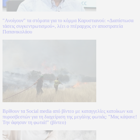
"Ανοίγουν" τα στόματα για το κόμμα Καρυστιανού: «Διαπίστωσα
τάσεις συγκεντρωτισμού», λέει ο πτέραρχος εν αποστρατεία
Παπανικολάου
Βρίθουν τα Social media από βίντεο με καταγγελίες κατοίκων και
πυροσβεστών για τη διαχείριση της μεγάλης φωτιάς: "Μας κάψανε!
Την άφησαν τη φωτιά!" (βίντεο)