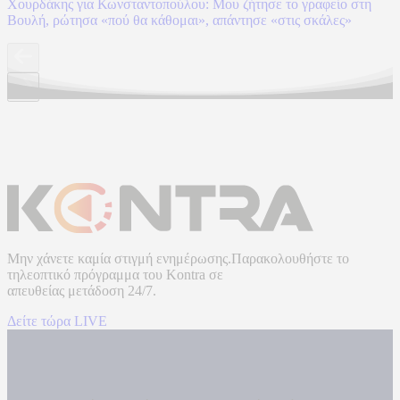
Χουρδάκης για Κωνσταντοπούλου: Μου ζήτησε το γραφείο στη
Βουλή, ρώτησα «πού θα κάθομαι», απάντησε «στις σκάλες»
Μην χάνετε καμία στιγμή ενημέρωσης.Παρακολουθήστε το
τηλεοπτικό πρόγραμμα του
Kontra
σε
απευθείας μετάδοση
24/7.
Δείτε τώρα LIVE