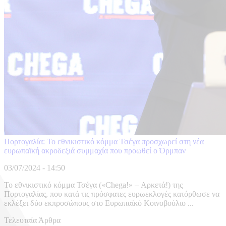
Πορτογαλία: Το εθνικιστικό κόμμα Τσέγα προσχωρεί στη νέα
ευρωπαϊκή ακροδεξιά συμμαχία που προωθεί ο Όρμπαν
03/07/2024 - 14:50
Το εθνικιστικό κόμμα Τσέγα («Chega!» – Αρκετά!) της
Πορτογαλίας, που κατά τις πρόσφατες ευρωεκλογές κατόρθωσε να
εκλέξει δύο εκπροσώπους στο Ευρωπαϊκό Κοινοβούλιο ...
Τελευταία Άρθρα