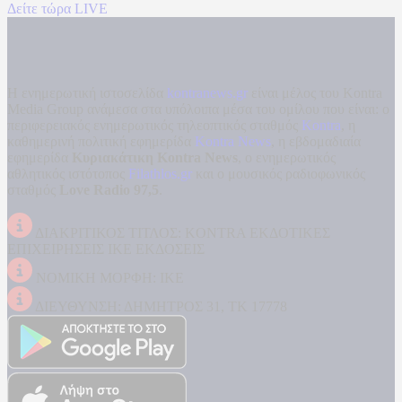
Δείτε τώρα LIVE
Η ενημερωτική ιστοσελίδα
kontranews.gr
είναι μέλος του Kontra
Media Group ανάμεσα στα υπόλοιπα μέσα του ομίλου που είναι: ο
περιφερειακός ενημερωτικός τηλεοπτικός σταθμός
Kontra
, η
καθημερινή πολιτική εφημερίδα
Kontra News
, η εβδομαδιαία
εφημερίδα
Κυριακάτικη Kontra News
, ο ενημερωτικός
αθλητικός ιστότοπος
Filathlos.gr
και ο μουσικός ραδιοφωνικός
σταθμός
Love Radio 97,5
.
ΔΙΑΚΡΙΤΙΚΟΣ ΤΙΤΛΟΣ: KONTRA ΕΚΔΟΤΙΚΕΣ
ΕΠΙΧΕΙΡΗΣΕΙΣ ΙΚΕ ΕΚΔΟΣΕΙΣ
ΝΟΜΙΚΗ ΜΟΡΦΗ: ΙΚΕ
ΔΙΕΥΘΥΝΣΗ: ΔΗΜΗΤΡΟΣ 31, ΤΚ 17778