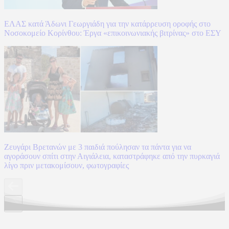
ΕΛΑΣ κατά Άδωνι Γεωργιάδη για την κατάρρευση οροφής στο
Νοσοκομείο Κορίνθου: Έργα «επικοινωνιακής βιτρίνας» στο ΕΣΥ
Ζευγάρι Βρετανών με 3 παιδιά πούλησαν τα πάντα για να
αγοράσουν σπίτι στην Αιγιάλεια, καταστράφηκε από την πυρκαγιά
λίγο πριν μετακομίσουν, φωτογραφίες