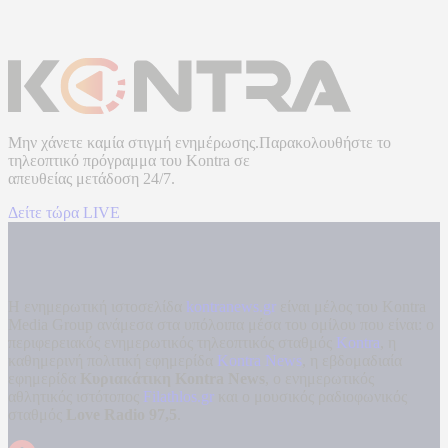
Μην χάνετε καμία στιγμή ενημέρωσης.Παρακολουθήστε το
τηλεοπτικό πρόγραμμα του
Kontra
σε
απευθείας μετάδοση
24/7.
Δείτε τώρα LIVE
Η ενημερωτική ιστοσελίδα
kontranews.gr
είναι μέλος του Kontra
Media Group ανάμεσα στα υπόλοιπα μέσα του ομίλου που είναι: ο
περιφερειακός ενημερωτικός τηλεοπτικός σταθμός
Kontra
, η
καθημερινή πολιτική εφημερίδα
Kontra News
, η εβδομαδιαία
εφημερίδα
Κυριακάτικη Kontra News
, ο ενημερωτικός
αθλητικός ιστότοπος
Filathlos.gr
και ο μουσικός ραδιοφωνικός
σταθμός
Love Radio 97,5
.