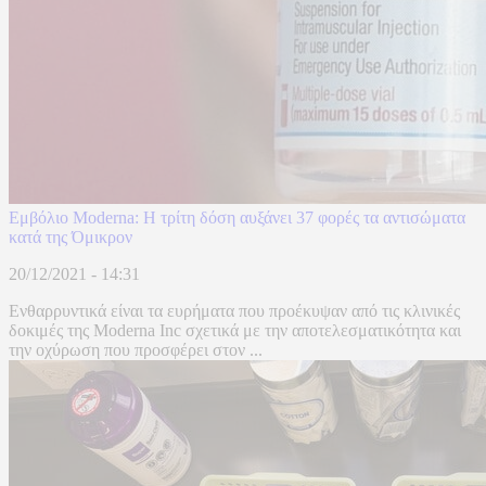
Εμβόλιο Moderna: Η τρίτη δόση αυξάνει 37 φορές τα αντισώματα
κατά της Όμικρον
20/12/2021 - 14:31
Ενθαρρυντικά είναι τα ευρήματα που προέκυψαν από τις κλινικές
δοκιμές της Moderna Inc σχετικά με την αποτελεσματικότητα και
την οχύρωση που προσφέρει στον ...