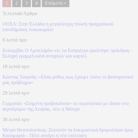
1
2
3
4
Επόμενη »
Τελευταία Άρθρα
ΟΟΣΑ: Στην Ελλάδα η μεγαλύτερη πτώση πραγματικού
εισοδήματος νοικοκυριών
8 λεπτά πριν
Κολομβία: Ο Αμπελάρδο ντε λα Εσπριέγια ορκίστηκε πρόεδρος –
Σκληρή γραμμή κατά ανταρτών και καρτέλ
18 λεπτά πριν
Κώστας Τουρνάς: «Είναι μύθος πως έχουμε λύσει το βιοποριστικό
μας πρόβλημα»
29 λεπτά πριν
Γερμανία: «Στημένη προβοκάτσια» το περιστατικό με drone στο
αεροδρόμιο της Λειψίας, λέει η Μόσχα
38 λεπτά πριν
Μετρό Θεσσαλονίκης: Ξεκινούν τα δοκιμαστικά δρομολόγια προς
Καλαμαριά – Πότε ανοίγει η νέα επέκταση