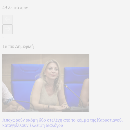
49 λεπτά πριν
-
Τα πιο Δημοφιλή
Αποχωρούν ακόμη δύο στελέχη από το κόμμα της Καρυστιανού,
καταγγέλλουν έλλειψη διαλόγου