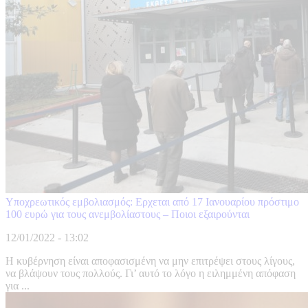
Υποχρεωτικός εμβολιασμός: Ερχεται από 17 Ιανουαρίου πρόστιμο
100 ευρώ για τους ανεμβολίαστους – Ποιοι εξαιρούνται
12/01/2022 - 13:02
Η κυβέρνηση είναι αποφασισμένη να μην επιτρέψει στους λίγους,
να βλάψουν τους πολλούς. Γι’ αυτό το λόγο η ειλημμένη απόφαση
για ...