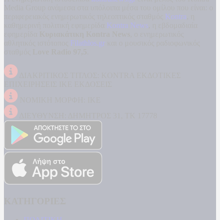
Media Group ανάμεσα στα υπόλοιπα μέσα του ομίλου που είναι: ο
περιφερειακός ενημερωτικός τηλεοπτικός σταθμός
Kontra
, η
καθημερινή πολιτική εφημερίδα
Kontra News
, η εβδομαδιαία
εφημερίδα
Κυριακάτικη Kontra News
, ο ενημερωτικός
αθλητικός ιστότοπος
Filathlos.gr
και ο μουσικός ραδιοφωνικός
σταθμός
Love Radio 97,5
.
ΔΙΑΚΡΙΤΙΚΟΣ ΤΙΤΛΟΣ: KONTRA ΕΚΔΟΤΙΚΕΣ
ΕΠΙΧΕΙΡΗΣΕΙΣ ΙΚΕ ΕΚΔΟΣΕΙΣ
ΝΟΜΙΚΗ ΜΟΡΦΗ: ΙΚΕ
ΔΙΕΥΘΥΝΣΗ: ΔΗΜΗΤΡΟΣ 31, ΤΚ 17778
ΚΑΤΗΓΟΡΙΕΣ
ΠΟΛΙΤΙΚΗ