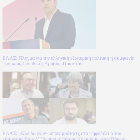
ΕΛΑΣ: Πλήγμα για την ελληνική εξωτερική πολιτική η συμφωνία
Τουρκίας-Σαουδικής Αραβίας-Πακιστάν
ΕΛΑΣ: «Κλειδώνουν» υποψηφιότητες στα ψηφοδέλτια του
κόμματος: Στην Α’ Πειραιά ο Πέτρος Κόκκαλης, στον Βόρειο