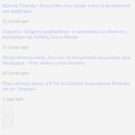
Κώστας Τουρνάς: «Είναι μύθος πως έχουμε λύσει το βιοποριστικό
μας πρόβλημα»
22 λεπτά πριν
Γερμανία: «Στημένη προβοκάτσια» το περιστατικό με drone στο
αεροδρόμιο της Λειψίας, λέει η Μόσχα
31 λεπτά πριν
Μετρό Θεσσαλονίκης: Ξεκινούν τα δοκιμαστικά δρομολόγια προς
Καλαμαριά – Πότε ανοίγει η νέα επέκταση
42 λεπτά πριν
Ποιες αλλαγές φέρνει η ΚΥΑ του ΕΙδικού Χωροταξικού Πλαισίου
για τον Τουρισμό
1 ώρα πριν
-