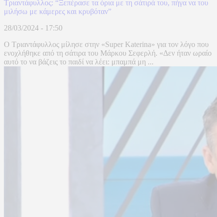
Τριαντάφυλλος: “Ξεπέρασε τα όρια με τη σάτιρά του, πήγα να του
μιλήσω με κάμερες και κρυβόταν”
28/03/2024 - 17:50
Ο Τριαντάφυλλος μίλησε στην «Super Katerina» για τον λόγο που
ενοχλήθηκε από τη σάτιρα του Μάρκου Σεφερλή. «Δεν ήταν ωραίο
αυτό το να βάζεις το παιδί να λέει: μπαμπά μη ...