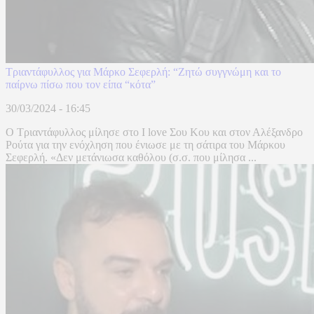
Τριαντάφυλλος για Μάρκο Σεφερλή: “Ζητώ συγγνώμη και το
παίρνω πίσω που τον είπα “κότα”
30/03/2024 - 16:45
O Τριαντάφυλλος μίλησε στο I love Σου Κου και στον Αλέξανδρο
Ρούτα για την ενόχληση που ένιωσε με τη σάτιρα του Μάρκου
Σεφερλή. «Δεν μετάνιωσα καθόλου (σ.σ. που μίλησα ...