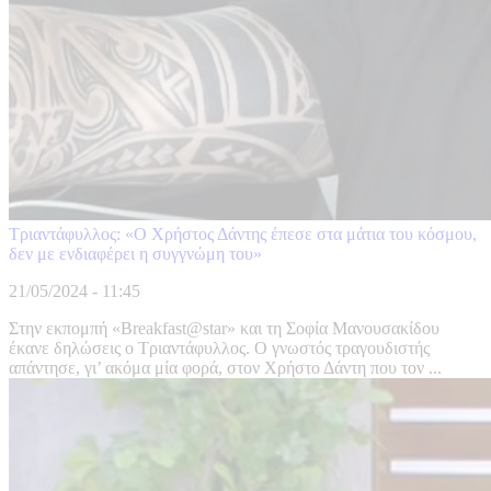
Τριαντάφυλλος: «Ο Χρήστος Δάντης έπεσε στα μάτια του κόσμου,
δεν με ενδιαφέρει η συγγνώμη του»
21/05/2024 - 11:45
Στην εκπομπή «Breakfast@star» και τη Σοφία Μανουσακίδου
έκανε δηλώσεις ο Τριαντάφυλλος. Ο γνωστός τραγουδιστής
απάντησε, γι’ ακόμα μία φορά, στον Χρήστο Δάντη που τον ...