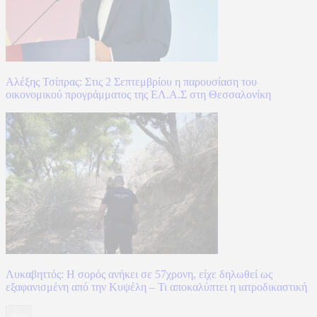
Αλέξης Τσίπρας: Στις 2 Σεπτεμβρίου η παρουσίαση του
οικονομικού προγράμματος της ΕΛ.Α.Σ στη Θεσσαλονίκη
Λυκαβηττός: Η σορός ανήκει σε 57χρονη, είχε δηλωθεί ως
εξαφανισμένη από την Κυψέλη – Τι αποκαλύπτει η ιατροδικαστική