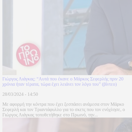
Γιώργος Λιάγκας: “Αυτά που έκανε ο Μάρκος Σεφερλής πριν 20
χρόνια ήταν τέρατα, τώρα έχει λειάνει τον λόγο του” (βίντεο)
28/03/2024 - 14:50
Με αφορμή την κόντρα που έχει ξεσπάσει ανάμεσα στον Μάρκο
Σεφερλή και τον Τριαντάφυλλο για το σκετς που τον ενόχλησε, ο
Γιώργος Λιάγκας τοποθετήθηκε στο Πρωινό, την...