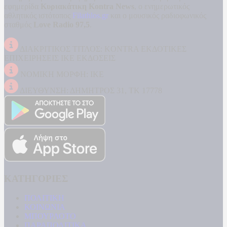
εφημερίδα
Κυριακάτικη Kontra News
, ο ενημερωτικός
αθλητικός ιστότοπος
Filathlos.gr
και ο μουσικός ραδιοφωνικός
σταθμός
Love Radio 97,5
.
ΔΙΑΚΡΙΤΙΚΟΣ ΤΙΤΛΟΣ: KONTRA ΕΚΔΟΤΙΚΕΣ
ΕΠΙΧΕΙΡΗΣΕΙΣ ΙΚΕ ΕΚΔΟΣΕΙΣ
ΝΟΜΙΚΗ ΜΟΡΦΗ: ΙΚΕ
ΔΙΕΥΘΥΝΣΗ: ΔΗΜΗΤΡΟΣ 31, ΤΚ 17778
ΚΑΤΗΓΟΡΙΕΣ
ΠΟΛΙΤΙΚΗ
ΚΟΙΝΩΝΙΑ
ΜΠΟΥΡΛΟΤΟ
ΠΑΡΑΠΟΛΙΤΙΚΑ