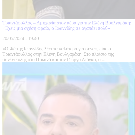
Τριαντάφυλλος – Αμηχανία στον αέρα για την Ελένη Βουλγαράκη:
«Έχεις μια σχέση ωραία, ο Ιωαννίδης σε αγαπάει πολύ»
20/05/2024 - 19:40
«Ο Φώτης Ιωαννίδης λέει τα καλύτερα για σένα», είπε ο
Τριαντάφυλλος στην Ελένη Βουλγαράκη. Στο πλαίσιο της
συνέντευξης στο Πρωινό και τον Γιώργο Λιάγκα, ο ...