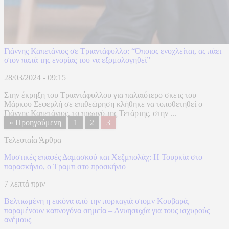
Γιάννης Καπετάνιος σε Τριαντάφυλλο: “Όποιος ενοχλείται, ας πάει
στον παπά της ενορίας του να εξομολογηθεί”
28/03/2024 - 09:15
Στην έκρηξη του Τριαντάφυλλου για παλαιότερο σκετς του
Μάρκου Σεφερλή σε επιθεώρηση κλήθηκε να τοποθετηθεί ο
Γιάννης Καπετάνιος, το πρωινό της Τετάρτης, στην ...
« Προηγούμενη
1
2
3
Τελευταία Άρθρα
​Μυστικές επαφές Δαμασκού και Χεζμπολάχ: Η Τουρκία στο
παρασκήνιο, ο Τραμπ στο προσκήνιο
7 λεπτά πριν
Βελτιωμένη η εικόνα από την πυρκαγιά στομν Κουβαρά,
παραμένουν καπνογόνα σημεία – Ανυησυχία για τους ισχυρούς
ανέμους