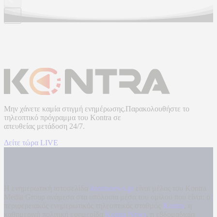
Μην χάνετε καμία στιγμή ενημέρωσης.Παρακολουθήστε το
τηλεοπτικό πρόγραμμα του
Kontra
σε
απευθείας μετάδοση
24/7.
Δείτε τώρα LIVE
Η ενημερωτική ιστοσελίδα
kontranews.gr
είναι μέλος του Kontra
Media Group ανάμεσα στα υπόλοιπα μέσα του ομίλου που είναι: ο
περιφερειακός ενημερωτικός τηλεοπτικός σταθμός
Kontra
, η
καθημερινή πολιτική εφημερίδα
Kontra News
, η εβδομαδιαία