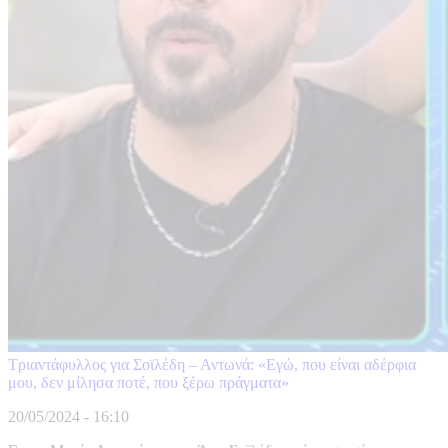
Τριαντάφυλλος για Σοϊλέδη – Αντωνά: «Εγώ, που είναι αδέρφια
μου, δεν μίλησα ποτέ, που ξέρω πράγματα»
20/05/2024 - 16:10