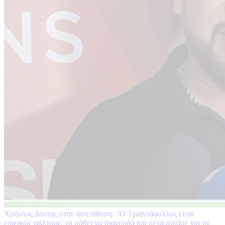
Χρήστος Δάντης στην αντεπίθεση: “Ο Τριαντάφυλλος είναι
επιεικώς φάλτσος, να μάθει να τραγουδά και μετά μιλάμε για τα