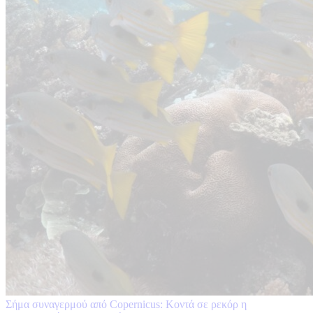
Σήμα συναγερμού από Copernicus: Κοντά σε ρεκόρ η