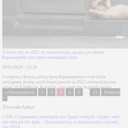
Η Κίνα είχε το 2025 τις περισσότερες ημέρες με υψηλή
θερμοκρασία που έχουν καταγραφεί ποτέ
29/01/2026 - 22:20
Ο ετήσιος εθνικός μέσος όρος θερμοκρασιών στην Κίνα
κατέγραψε ρεκόρ για δεύτερη χρονιά το 2025 υπολογιζόμενος
στους 10,9 βαθμούς Κελσίου, ενώ κατά την περσινή χρονιά ...
« Προηγούμενη
1
2
3
4
5
…
23
Επόμενη
»
Τελευταία Άρθρα
CNN: Ο κορυφαίος στρατηγός του Τραμπ αναζητά «έξοδο» από
τον πόλεμο στο Ιράν – Περιορισμένες οι στρατιωτικές επιλογές
των ΗΠΑ