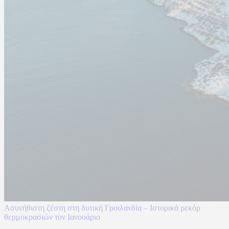
Ασυνήθιστη ζέστη στη δυτική Γροιλανδία – Ιστορικά ρεκόρ
θερμοκρασιών τον Ιανουάριο